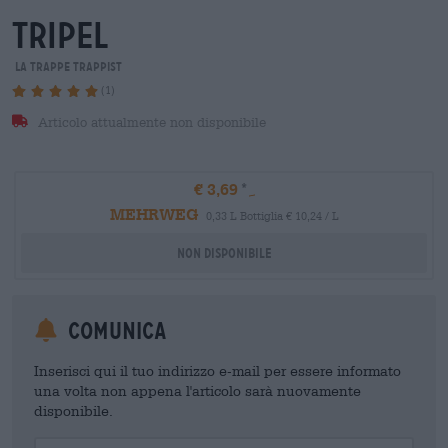
tripel
La Trappe Trappist
(1)
Articolo attualmente non disponibile
€ 3,69
MEHRWEG
0,33 L Bottiglia € 10,24 / L
Non disponibile
Comunica
Inserisci qui il tuo indirizzo e-mail per essere informato
una volta non appena l'articolo sarà nuovamente
disponibile.
Your Email