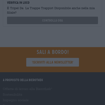
Verifica in loco
È Tripel Da La Trappe Trappist Disponibile anche nella mia
filiale?
Controlla ora
Sali a bordo!
'Iscriviti alla newsletter'
A proposito della Bierothek
Offerte di lavoro alla Bierothek
®
Sostenibilità
Impegno sociale