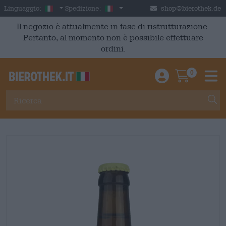
Skip to main content
Italian
Italia
Linguaggio:
Spedizione:
shop@bierothek.de
Il negozio è attualmente in fase di ristrutturazione.
Pertanto, al momento non è possibile effettuare
ordini.
0
Einloggen / An
Warenkor
M