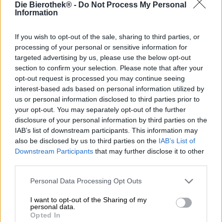
Die Bierothek® -
Do Not Process My Personal
Information
L’aggiunta di zucchero è oggetto di accesi dibattiti negli
ambienti birrari. I rappresentanti della legge bavarese
sulla purezza sono severamente contrari e disapprovano
If you wish to opt-out of the sale, sharing to third parties, or
le creazioni in cui è mescolato anche un granello di
processing of your personal or sensitive information for
zucchero; altri elogiano lo zucchero come motore della
targeted advertising by us, please use the below opt-out
fermentazione e in Belgio l’aggiunta della materia prima è
section to confirm your selection. Please note that after your
addirittura una tradizione. Molte birre belghe continuano
opt-out request is processed you may continue seeing
a maturare in bottiglia e solo durante questo processo
interest-based ads based on personal information utilized by
sviluppano il loro carattere equilibrato e aromatico.
us or personal information disclosed to third parties prior to
your opt-out. You may separately opt-out of the further
Anche la tripel di La Trappe subisce un’ulteriore
disclosure of your personal information by third parties on the
fermentazione dopo l’imbottigliamento e deve a questo
IAB’s list of downstream participants. This information may
passaggio la sua complessa intensità. Il riposo è una
also be disclosed by us to third parties on the
IAB’s List of
parte essenziale del lavoro dei monaci trappisti, che viene
Downstream Participants
that may further disclose it to other
preso molto sul serio anche durante la produzione della
third parties.
birra. C’è forza nella pace, come dimostrano le eccezionali
birre di Bierbrouwerij de Koningshoeven.
Personal Data Processing Opt Outs
La Trappes Tripel è una birra pluripremiata che promette
I want to opt-out of the Sharing of my
il piacere della birra fin dal primo momento. Nel bicchiere,
personal data.
il classico belga affascina con il suo corpo dorato intenso
Opted In
e la schiuma di schiuma dai pori densi e leggermente