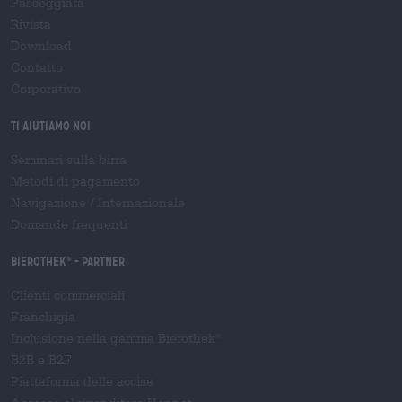
Passeggiata
Rivista
Download
Contatto
Corporativo
Ti aiutiamo noi
Seminari sulla birra
Metodi di pagamento
Navigazione
/
Internazionale
Domande frequenti
Bierothek
- Partner
®
Clienti commerciali
Franchigia
Inclusione nella gamma Bierothek
®
B2B e B2F
Piattaforma delle accise