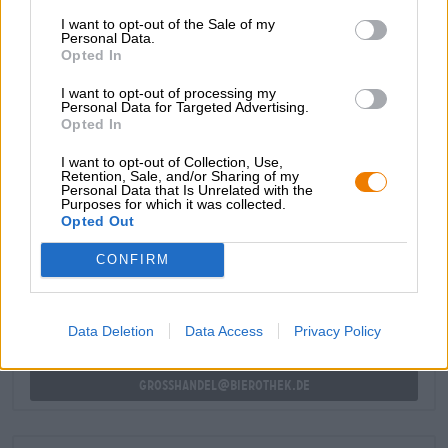
colorata. Al naso, malto fine e note di pane appena
I want to opt-out of the Sale of my
sfornato e pan di spagna arioso si uniscono a luppoli
Personal Data.
Opted In
floreali e note fruttate pesanti per creare una miscela
irresistibile che si riflette nel gusto. La Tripel con il sigillo
I want to opt-out of processing my
trappista colpisce per il suo aroma armonioso, il carattere
Personal Data for Targeted Advertising.
corposo e la sensazione in bocca meravigliosamente
Opted In
morbida e vellutata.
I want to opt-out of Collection, Use,
Retention, Sale, and/or Sharing of my
Personal Data that Is Unrelated with the
Purposes for which it was collected.
CONSULENZA GRATUITA SULLA BIRRA
Opted Out
Hai domande su questa birra? Siamo qui per te.
CONFIRM
shop@bierothek.de
commercianti o ristoratori
Data Deletion
Data Access
Privacy Policy
Du willst größere Mengen günstiger einkaufen?
grosshandel@bierothek.de