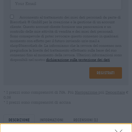
Acconsento al trattamento dei miei dati personali da parte di
Bierothek ® GmbH per la creazione e la gestione di un account
cliente. Questo account cliente fornisce una panoramica e un
controllo delle mie attività di vendita e dei miei dati personali.
Sono consapevole di poter revocare questo consenso in qualsiasi
momento con effetto per il futuro inviando un'e-mail a
shop@bierothek.de. La informiamo che la revoca del consenso non
pregiudica la liceità del trattamento effettuato sulla base del suo
consenso fino al momento della revoca. Ulteriori informazioni sono
disponibili nel nostro
dichiarazione sulla protezione dei dati
Registrati
* I prezzi sono comprensivi di IVA. Più
Navigazione
più
Depositare
€
0,08
* I prezzi sono comprensivi di accisa
Descrizione
Informazioni
Recensioni
(1)