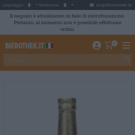
Skip to main content
Italian
Italia
Linguaggio:
Spedizione:
shop@bierothek.de
Il negozio è attualmente in fase di ristrutturazione.
Pertanto, al momento non è possibile effettuare
ordini.
0
Einloggen / An
Warenkor
M