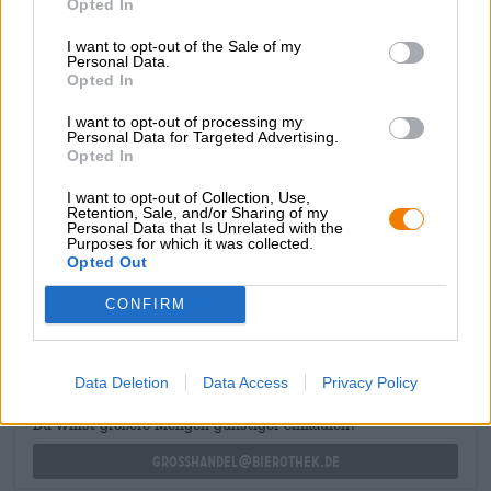
Opted In
peso con una gradevole carbonatazione e un gusto
complesso. Aromi ricchi di torta al cioccolato pesante,
I want to opt-out of the Sale of my
cacao in polvere fine e caffè tostato accarezzano il palato.
Personal Data.
Opted In
Un accenno di frutta scura e una sottile acidità
completano il gioco degli aromi.
I want to opt-out of processing my
Personal Data for Targeted Advertising.
L’Imperial Stout di Samuel Smith è una classica stout che
Opted In
piacerà a chiunque ami bere birre aromatiche e corpose.
Eccellente!
I want to opt-out of Collection, Use,
Retention, Sale, and/or Sharing of my
Personal Data that Is Unrelated with the
Purposes for which it was collected.
Opted Out
CONSULENZA GRATUITA SULLA BIRRA
Hai domande su questa birra? Siamo qui per te.
CONFIRM
shop@bierothek.de
Data Deletion
Data Access
Privacy Policy
commercianti o ristoratori
Du willst größere Mengen günstiger einkaufen?
grosshandel@bierothek.de