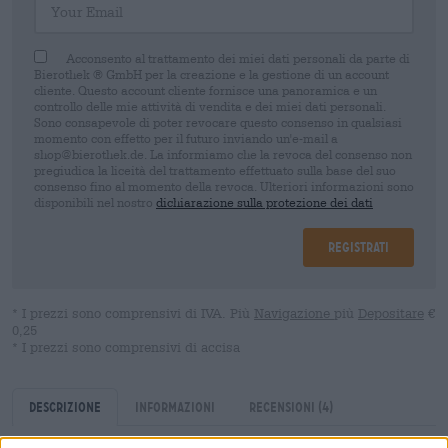
Acconsento al trattamento dei miei dati personali da parte di
Bierothek ® GmbH per la creazione e la gestione di un account
cliente. Questo account cliente fornisce una panoramica e un
controllo delle mie attività di vendita e dei miei dati personali.
Sono consapevole di poter revocare questo consenso in qualsiasi
momento con effetto per il futuro inviando un'e-mail a
shop@bierothek.de. La informiamo che la revoca del consenso non
pregiudica la liceità del trattamento effettuato sulla base del suo
consenso fino al momento della revoca. Ulteriori informazioni sono
disponibili nel nostro
dichiarazione sulla protezione dei dati
Registrati
* I prezzi sono comprensivi di IVA. Più
Navigazione
più
Depositare
€
0,25
* I prezzi sono comprensivi di accisa
Descrizione
Informazioni
Recensioni
(4)