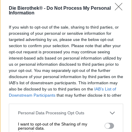
Die Bierothek® -
Do Not Process My Personal
Questa birra era originariamente prodotta per gli zar e i
Information
buongustai russi. Per sopravvivere indenne e in qualsiasi
condizione atmosferica al lungo viaggio in nave verso la
lontana Russia, veniva prodotta una birra robusta e forte.
If you wish to opt-out of the sale, sharing to third parties, or
Tuttavia, l’Imperial Stout non fu apprezzata solo dall’alta
processing of your personal or sensitive information for
borghesia russa e presto fu spedita in tutto il mondo.
targeted advertising by us, please use the below opt-out
section to confirm your selection. Please note that after your
Ciò che non è cambiato dagli albori della stout è il modo
opt-out request is processed you may continue seeing
in cui è fatta. La birra viene ancora fermentata nelle
interest-based ads based on personal information utilized by
cosiddette Yorkshire Squares. Questi speciali tini in pietra
us or personal information disclosed to third parties prior to
sono stati utilizzati per produrre birra da più di 200 anni e
your opt-out. You may separately opt-out of the further
sono l’orgoglio e la gioia del birrificio Samuel Smith.
disclosure of your personal information by third parties on the
Inoltre conferiscono alla birra scura il suo carattere molto
IAB’s list of downstream participants. This information may
speciale e rendono la birra una vera specialità inglese.
also be disclosed by us to third parties on the
IAB’s List of
Downstream Participants
that may further disclose it to other
L’Imperial Stout scorre nel bicchiere nel colore scuro
intenso del delizioso cioccolato fondente ed è coronata da
third parties.
un piccolo strato di schiuma marrone nocciola. Un pot-
pourri di note scure si alza dalla schiuma dai pori fini:
Personal Data Processing Opt Outs
malto tostato, caffè appena preparato, cioccolato amaro e
I want to opt-out of the Sharing of my
torba si mescolano al naso per creare un profumo
personal data.
invitante. L’assaggio iniziale rivela un corpo di medio