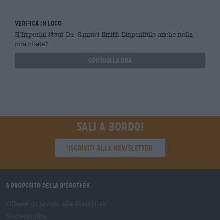
Verifica in loco
È Imperial Stout Da Samuel Smith Disponibile anche nella
mia filiale?
Controlla ora
Sali a bordo!
'Iscriviti alla newsletter'
A proposito della Bierothek
Offerte di lavoro alla Bierothek
®
Sostenibilità