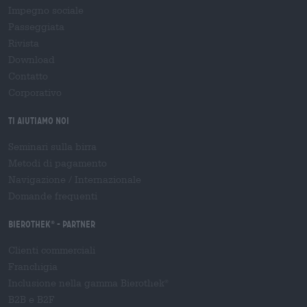
Impegno sociale
Passeggiata
Rivista
Download
Contatto
Corporativo
Ti aiutiamo noi
Seminari sulla birra
Metodi di pagamento
Navigazione
/
Internazionale
Domande frequenti
Bierothek
- Partner
®
Clienti commerciali
Franchigia
Inclusione nella gamma Bierothek
®
B2B e B2F