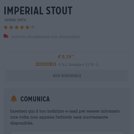
imperial stout
Samuel Smith
(4)
Articolo attualmente non disponibile
€ 5,19
EINWEG
0,36 L Bottiglia € 13,78 / L
Non disponibile
Comunica
Inserisci qui il tuo indirizzo e-mail per essere informato
una volta non appena l'articolo sarà nuovamente
disponibile.
Your Email