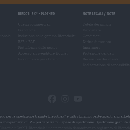
Bierothek
- Partner
Note legali / Note
®
Clienti commerciali
Tutela dei minori
Franchigia
Depositare
zionale
Inclusione nella gamma Bierothek
Condizioni
®
B2B e B2F
Diritto di recesso
Piattaforma delle accise
Imprimere
Accesso al rivenditore Hopnet
Protezione dei dati
E-commerce per i birrifici
Recensioni dei clienti
Dichiarazione di accessibilit
ido per la spedizione tramite Bierothek
e tutti i birrifici partecipanti al marke
®
ono comprensivi di IVA più caparra più spese di spedizione. Spedizione gratuita 
 Bierothek GmbH. Bierothek
è un
marchio denominativo registrato di Bierothek
®
®