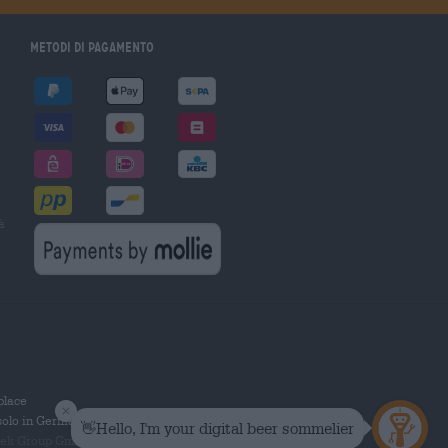
Metodi di pagamento
à
tplace
solo in Germania.
 Group GmbH. Tutti i diritti riservati.