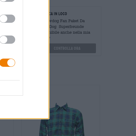
oratori
Verifica in loco
Mengen
È Brewdog Fan Paket Da
?
BrewDog Superfreunde
Disponibile anche nella mia
othek.de
filiale?
Controlla ora