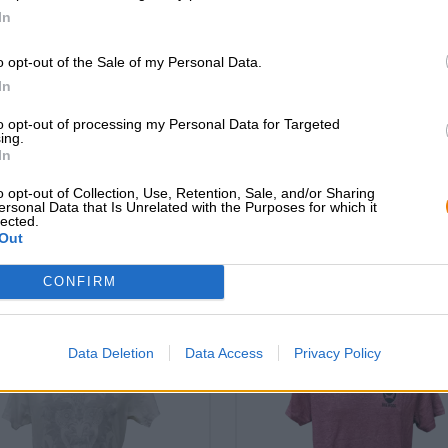
In
CONSULENZA GRATUITA SULLA
commercianti o rist
o opt-out of the Sale of my Personal Data.
BIRRA
Du willst größere 
In
günstiger einkaufen
Hai domande su questa birra?
Siamo qui per te.
grosshandel@bier
to opt-out of processing my Personal Data for Targeted
shop@bierothek.de
ing.
In
o opt-out of Collection, Use, Retention, Sale, and/or Sharing
ersonal Data that Is Unrelated with the Purposes for which it
lected.
che quello
Out
CONFIRM
Data Deletion
Data Access
Privacy Policy