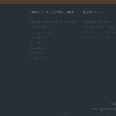
A proposito della Bierothek
Ti aiutiamo noi
Offerte di lavoro alla Bierothek
Seminari sulla birra
®
Sostenibilità
Metodi di pagamento
Impegno sociale
Navigazione
/
Interna
Passeggiata
Domande frequenti
Rivista
Download
Contatto
Corporativo
Val
*
Tutti i prezzi s
© 2026 Die Bierothek
è un prodotto di