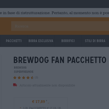
e in fase di ristrutturazione. Pertanto, al momento non è poss
Pacchetti
Birra Esclusiva
Birrifici
Stili di birra
brewdog fan pacchetto
BrewDog
Superfreunde
(3)
Articolo attualmente non disponibile
€ 17,89
-
1 St. PACCHETTO € 17,19 / St.