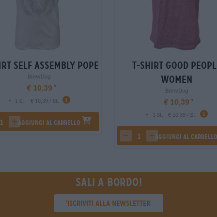
irt self assembly pope
T-Shirt good peopl
BrewDog
women
€ 10,39
BrewDog
-
€ 10,39
1 St. - € 10,39 / St.
-
1 St. - € 10,39 / St.
Aggiungi al carrello
rease quantity
increase quantity
Aggiungi al carrell
decrease quantity
increase quantity
Sali a bordo!
'Iscriviti alla newsletter'