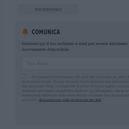
Non disponibile
Comunica
Inserisci qui il tuo indirizzo e-mail per essere informat
nuovamente disponibile.
Your Email
Acconsento al trattamento dei miei dati personali da parte 
un account cliente. Questo account cliente fornisce una panoramica
dati personali. Sono consapevole di poter revocare questo consens
inviando un'e-mail a shop@bierothek.de. La informiamo che la rev
trattamento effettuato sulla base del suo consenso fino al momento
nel nostro
dichiarazione sulla protezione dei dati