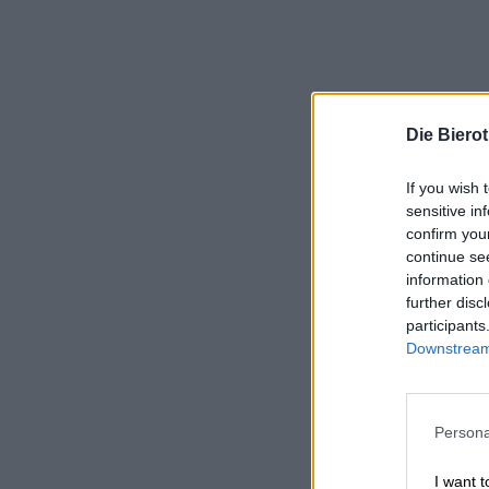
Die Biero
If you wish 
sensitive in
confirm you
continue se
information 
further disc
participants
Downstream 
Persona
I want t