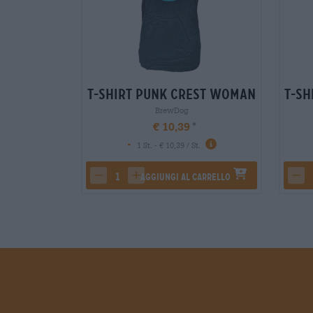
T-Shirt Punk Crest Woman
T-Sh
BrewDog
€ 10,39
-
1 St. - € 10,39 / St.
Aggiungi al carrello
decrease quantity
increase quantity
dec