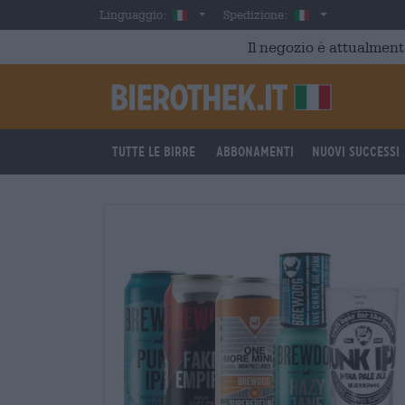
Skip to main content
Italian
Italia
Linguaggio:
Spedizione:
Il negozio è attualment
Tutte le birre
Abbonamenti
Nuovi successi