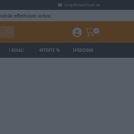
shop@bierothek.de
ibile effettuare ordini.
0
Einloggen / Anmelden
Warenkorb
I regali
Offerte %
Spedizione