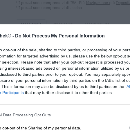
* I prezzi sono comprensivi di IVA. Più
Navigazione
più
Deposit
* I prezzi sono comprensivi di accisa
Descrizione
Informazioni
Recensioni
(3)
thek® -
Do Not Process My Personal Information
4 birre:
to opt-out of the sale, sharing to third parties, or processing of your per
1 lattina di Punk IPA
formation for targeted advertising by us, please use the below opt-out s
1 lattina di Fake Empire
r selection. Please note that after your opt-out request is processed y
eing interest-based ads based on personal information utilized by us or
1 lattina di Hazy Jane
disclosed to third parties prior to your opt-out. You may separately opt-
losure of your personal information by third parties on the IAB’s list of
1 lattina di One More Minute
. This information may also be disclosed by us to third parties on the
IA
Participants
that may further disclose it to other third parties.
+ 2 bicchieri di Punk IPA 2/3 pinta
+ 1 lattina più fresca
l Data Processing Opt Outs
+ 1 cinturino in rafia 6
o opt-out of the Sharing of my personal data.