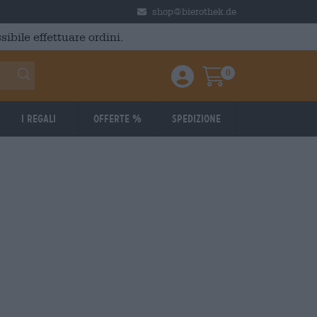
shop@bierothek.de
ibile effettuare ordini.
0
Einloggen / Anmelden
Warenkorb
I regali
Offerte %
Spedizione