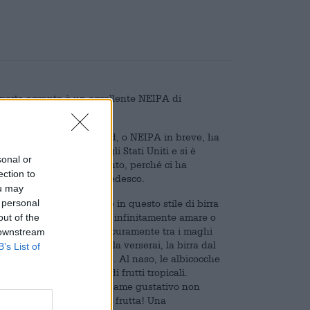
porta accanto è un eccellente NEIPA di
he la IPA del New England, o NEIPA in breve, ha
tigianale è iniziato negli Stati Uniti e si è
sonal or
voluzione ci abbia raggiunto, perché ci ha
ection to
ono il panorama birrario tedesco.
ou may
 personal
 birrai che si avventurano in questo stile di birra
ro creazioni non diventino infinitamente amare o
out of the
lla Gran Bretagna sono sicuramente tra i maghi
 downstream
 americana. Non appena la verserai, la birra dal
B’s List of
te gamma di note fruttate. Al naso, le albicocche
ni. C’è anche un tocco di frutti tropicali.
e il tuo primo sorso. L’esame gustativo non
na si beve. Esplosione di frutta! Una