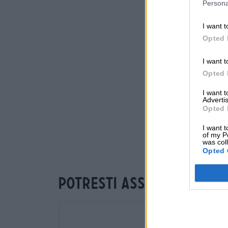
Persona
I want t
Opted 
I want t
Opted 
I want 
Advertis
Opted 
I want t
of my P
was col
Opted 
Potresti assaggiare an