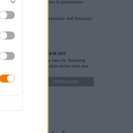
 armonizza perfettamente con la gradazione
provenire dalla costa occidentale dell’America!
oratori
Verifica in loco
Mengen
È Hazy Jane Da BrewDog
?
Disponibile anche nella mia
filiale?
othek.de
Controlla ora