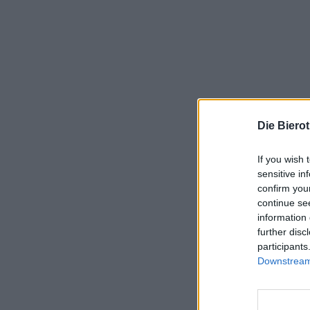
Die Biero
If you wish 
sensitive in
confirm you
continue se
information 
further disc
participants
Downstream 