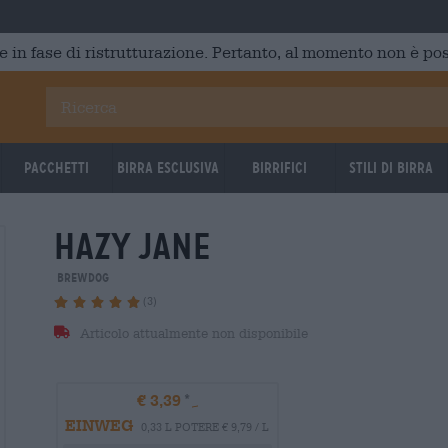
e in fase di ristrutturazione. Pertanto, al momento non è poss
Pacchetti
Birra Esclusiva
Birrifici
Stili di birra
hazy jane
BrewDog
(3)
Articolo attualmente non disponibile
€ 3,39
EINWEG
0,33 L POTERE € 9,79 / L