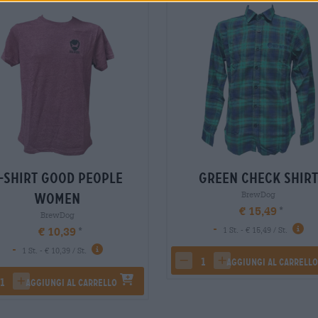
-Shirt good people
Green check Shirt
BrewDog
women
€ 15,49
BrewDog
-
€ 10,39
1 St. - € 15,49 / St.
-
1 St. - € 10,39 / St.
Aggiungi al carrell
decrease quantity
increase quantity
Aggiungi al carrello
rease quantity
increase quantity