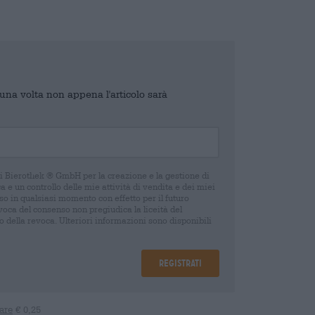
o una volta non appena l'articolo sarà
di Bierothek ® GmbH per la creazione e la gestione di
 e un controllo delle mie attività di vendita e dei miei
o in qualsiasi momento con effetto per il futuro
oca del consenso non pregiudica la liceità del
 della revoca. Ulteriori informazioni sono disponibili
Registrati
are
€ 0,25