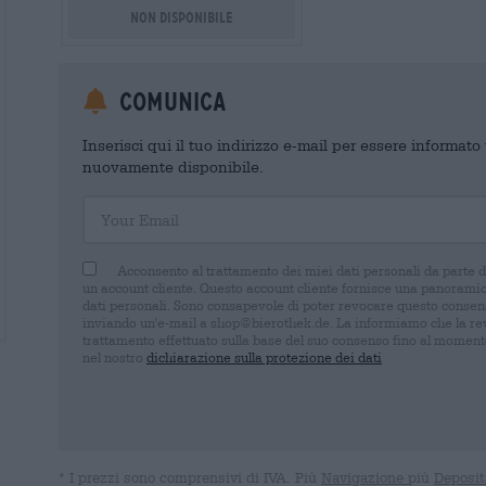
Non disponibile
Comunica
Inserisci qui il tuo indirizzo e-mail per essere informat
nuovamente disponibile.
Your Email
Acconsento al trattamento dei miei dati personali da parte 
un account cliente. Questo account cliente fornisce una panoramica
dati personali. Sono consapevole di poter revocare questo consens
inviando un'e-mail a shop@bierothek.de. La informiamo che la rev
trattamento effettuato sulla base del suo consenso fino al momento
nel nostro
dichiarazione sulla protezione dei dati
* I prezzi sono comprensivi di IVA. Più
Navigazione
più
Deposit