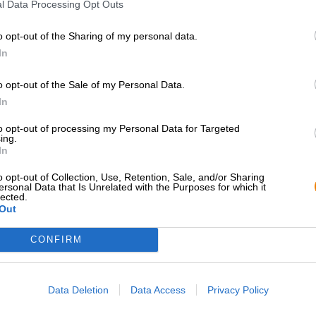
meravigliosa amarezza sottolinea il sapore fruttato e si
l Data Processing Opt Outs
alcolica del 5,0%.
o opt-out of the Sharing of my personal data.
Questo NEIPA dalla Scozia è così perfetto che potrebbe 
In
o opt-out of the Sale of my Personal Data.
In
CONSULENZA GRATUITA SULLA
commercianti o rist
to opt-out of processing my Personal Data for Targeted
ing.
BIRRA
Du willst größere 
In
günstiger einkaufen
Hai domande su questa birra?
Siamo qui per te.
o opt-out of Collection, Use, Retention, Sale, and/or Sharing
grosshandel@bier
shop@bierothek.de
ersonal Data that Is Unrelated with the Purposes for which it
lected.
Out
CONFIRM
che quello
Data Deletion
Data Access
Privacy Policy