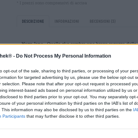
* I prezzi sono comprensivi di accisa
Descrizione
Informazioni
Recensioni
(3)
Hazy Jane - Quella che sembra una brava ragazza della 
Brewdog.
thek® -
Do Not Process My Personal Information
Oltre alle IPA della costa occidentale ed orientale, anc
trovato la sua strada in Europa. Il movimento della birra ar
to opt-out of the sale, sharing to third parties, or processing of your per
diffuso oltreoceano solo anni dopo. Siamo lieti che la ri
formation for targeted advertising by us, please use the below opt-out s
regalato innumerevoli stili birrari creativi che arricchisc
r selection. Please note that after your opt-out request is processed y
eing interest-based ads based on personal information utilized by us or
Il NEIPA si caratterizza per la sua intensità di luppolo. I
devono essere dei veri artisti del luppolo affinché le lo
disclosed to third parties prior to your opt-out. You may separately opt-
sbilanciate. I mastri birrai della Magic Rock Brewing da
losure of your personal information by third parties on the IAB’s list of
del luppolo e hanno ottenuto tutto dallo stile della birra
. This information may also be disclosed by us to third parties on the
IA
colore dorato e torbido ti incanterà con la sua travolgen
Participants
that may further disclose it to other third parties.
maturate al sole incontrano la freschezza acidula dei limo
Questo profumo promettente ti fa venir voglia di prender
delude affatto: si avverte tutta la carica di luppolo appe