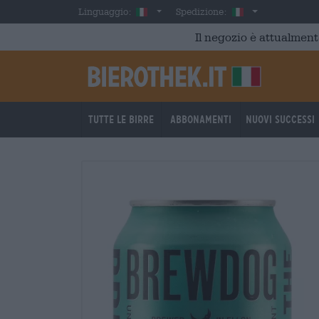
Skip to main content
Italian
Italia
Linguaggio:
Spedizione:
Il negozio è attualment
Tutte le birre
Abbonamenti
Nuovi successi