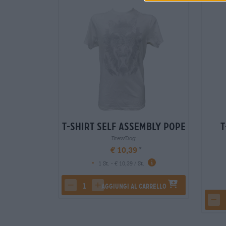
est Woman
T-Shirt self assembly pope
T
BrewDog
€ 10,39
-
.
1 St. - € 10,39 / St.
carrello
Aggiungi al carrello
tity
decrease quantity
increase quantity
dec