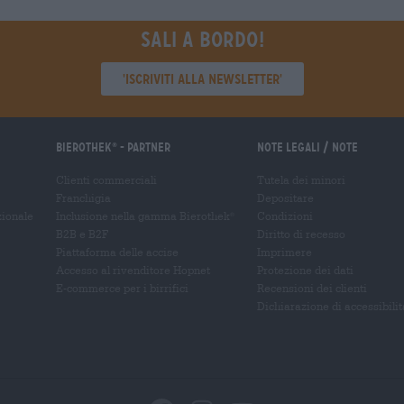
Sali a bordo!
'Iscriviti alla newsletter'
Bierothek
- Partner
Note legali / Note
®
Clienti commerciali
Tutela dei minori
Franchigia
Depositare
zionale
Inclusione nella gamma Bierothek
Condizioni
®
B2B e B2F
Diritto di recesso
Piattaforma delle accise
Imprimere
Accesso al rivenditore Hopnet
Protezione dei dati
E-commerce per i birrifici
Recensioni dei clienti
Dichiarazione di accessibilit