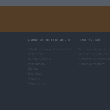
A proposito della Bierothek
Ti aiutiamo noi
Offerte di lavoro alla Bierothek
Seminari sulla birra
®
Sostenibilità
Metodi di pagamento
Impegno sociale
Navigazione
/
Interna
Passeggiata
Domande frequenti
Rivista
Download
Contatto
Corporativo