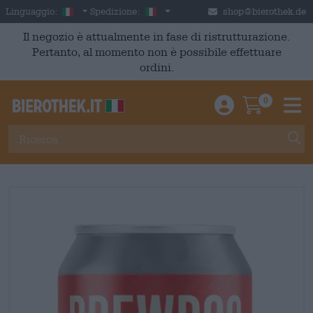
Skip to main content
Italian
Italia
Linguaggio:
Spedizione:
shop@bierothek.de
Il negozio è attualmente in fase di ristrutturazione.
Pertanto, al momento non è possibile effettuare
ordini.
0
Einloggen / An
Warenkor
M