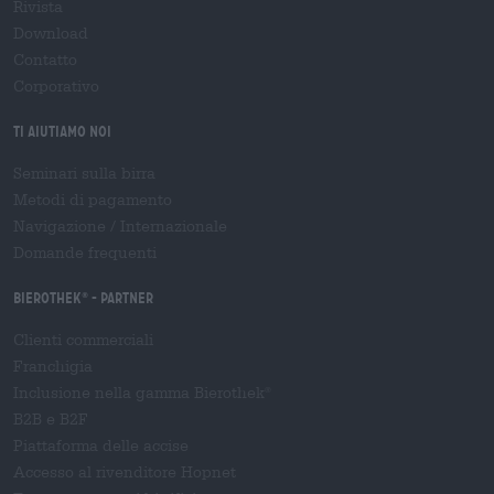
Rivista
Download
Contatto
Corporativo
Ti aiutiamo noi
Seminari sulla birra
Metodi di pagamento
Navigazione
/
Internazionale
Domande frequenti
Bierothek
- Partner
®
Clienti commerciali
Franchigia
Inclusione nella gamma Bierothek
®
B2B e B2F
Piattaforma delle accise
Accesso al rivenditore Hopnet