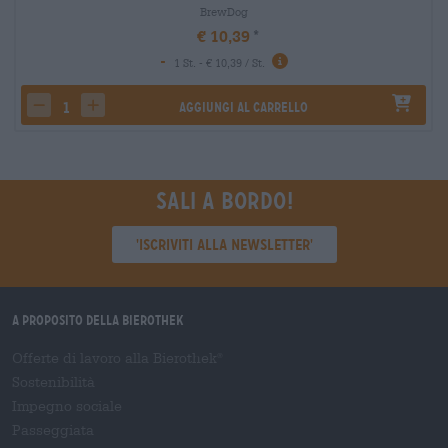
BrewDog
€ 10,39
-
1 St. - € 10,39 / St.
Aggiungi al carrello
decrease quantity
increase quantity
Sali a bordo!
'Iscriviti alla newsletter'
A proposito della Bierothek
Offerte di lavoro alla Bierothek
®
Sostenibilità
Impegno sociale
Passeggiata