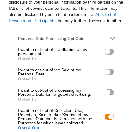
disclosure of your personal information by third parties on the
regala alla classica lager un tocco completamente nuovo.
IAB’s list of downstream participants. This information may
Affumicata, agrumata e fresca!
also be disclosed by us to third parties on the
IAB’s List of
Downstream Participants
that may further disclose it to other
third parties.
Personal Data Processing Opt Outs
CONSULENZA GRATUITA SULLA BIRRA
I want to opt-out of the Sharing of my
Hai domande su questa birra? Siamo qui per te.
personal data.
shop@bierothek.de
Opted In
I want to opt-out of the Sale of my
Personal Data.
commercianti o ristoratori
Opted In
Du willst größere Mengen günstiger einkaufen?
I want to opt-out of processing my
grosshandel@bierothek.de
Personal Data for Targeted Advertising.
Opted In
I want to opt-out of Collection, Use,
Retention, Sale, and/or Sharing of my
Verifica in loco
Personal Data that Is Unrelated with the
È Smoky Mandarina Da BrewDog Disponibile anche nella mia
Purposes for which it was collected.
Opted Out
filiale?