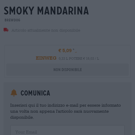
smoky mandarina
BrewDog
Articolo attualmente non disponibile
€ 5,09
EINWEG
0,33 L POTERE € 15,03 / L
Non disponibile
Comunica
Inserisci qui il tuo indirizzo e-mail per essere informato
una volta non appena l'articolo sarà nuovamente
disponibile.
Your Email