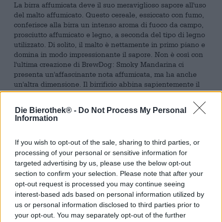
La birra affumicata deve il suo meraviglioso sapore all'uso
del malto affumicato. Questo cereale, essiccato con fumo,
conferisce alla birra un intenso aroma di fuoco da campo,
prosciutto affumicato e legno, a seconda del tipo di legno
utilizzato. Di solito, il malto è nettamente in primo piano e
domina in modo impressionante il sapore. Non è così con
l'ultima creazione di BrewDog: Smoky Mandarina ci
presenta un'affascinante nota affumicata, ma ha anche
un'altra dimensione. Il birrificio abbina sapientemente il
sapore affumicato a una succosa nota di mandarino,
dovuta alla varietà di luppolo Mandarina Bavaria.
Die Bierothek® -
Do Not Process My Personal
Information
Smoky Mandarina è una lager affumicata che si versa nel
bicchiere con una delicata tonalità oro antico e velata,
sormontata da una schiuma bianca, ariosa e fugace. Al
If you wish to opt-out of the sale, sharing to third parties, or
naso si dispiega una splendida nota affumicata, creando
processing of your personal or sensitive information for
un'entusiasmante prima impressione, insieme a un
targeted advertising by us, please use the below opt-out
accenno di mandarino. Questa impressione prosegue al
section to confirm your selection. Please note that after your
palato: l'elegante fumo incontra il mandarino maturato al
opt-out request is processed you may continue seeing
sole. La lager è frizzante e rinfrescante, con un corpo
interest-based ads based on personal information utilized by
leggero come una piuma e un equilibrio raffinato.
us or personal information disclosed to third parties prior to
your opt-out. You may separately opt-out of the further
BrewDogs Smoky Mandarina è una birra deliziosa che