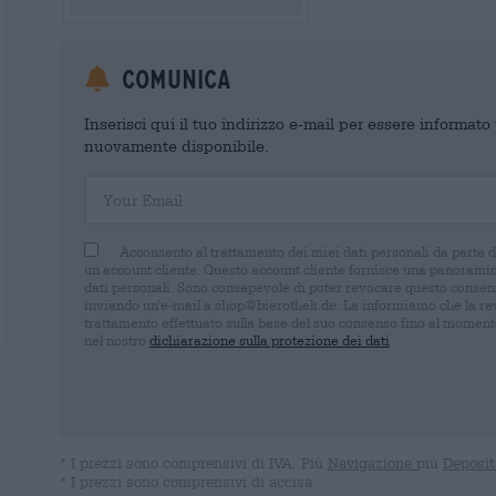
Comunica
Inserisci qui il tuo indirizzo e-mail per essere informat
nuovamente disponibile.
Your Email
Acconsento al trattamento dei miei dati personali da parte 
un account cliente. Questo account cliente fornisce una panoramica
dati personali. Sono consapevole di poter revocare questo consens
inviando un'e-mail a shop@bierothek.de. La informiamo che la rev
trattamento effettuato sulla base del suo consenso fino al momento
nel nostro
dichiarazione sulla protezione dei dati
* I prezzi sono comprensivi di IVA. Più
Navigazione
più
Deposit
* I prezzi sono comprensivi di accisa