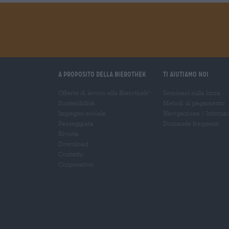
A proposito della Bierothek
Ti aiutiamo noi
Offerte di lavoro alla Bierothek
Seminari sulla birra
®
Sostenibilità
Metodi di pagamento
Impegno sociale
Navigazione
/
Interna
Passeggiata
Domande frequenti
Rivista
Download
Contatto
Corporativo