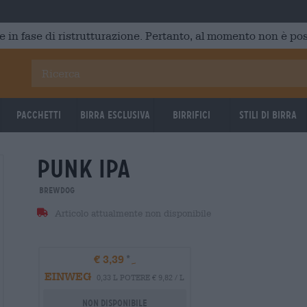
e in fase di ristrutturazione. Pertanto, al momento non è poss
Pacchetti
Birra Esclusiva
Birrifici
Stili di birra
punk ipa
BrewDog
Articolo attualmente non disponibile
€ 3,39
EINWEG
0,33 L POTERE € 9,82 / L
Non disponibile