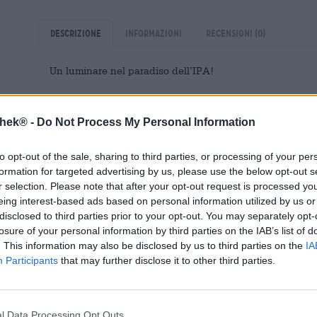
Descrizione
Informazioni
Recensioni
(0)
Un luminare nel paradiso dell’IPA!
La Punk IPA è considerata un vero classico della India P
thek® -
Do Not Process My Personal Information
ragione di ciò risiede nella nota fruttata rigogliosa e p
durante la prova del gusto. Gli scozzesi hanno magistralme
luppolo Chinook, Amarillo, Simcoe, Cascade, Athanum e
to opt-out of the sale, sharing to third parties, or processing of your per
potrebbe essere più fruttata.
formation for targeted advertising by us, please use the below opt-out s
r selection. Please note that after your opt-out request is processed y
eing interest-based ads based on personal information utilized by us or
Non appena versi la Punk IPA dal colore ambrato, il pro
disclosed to third parties prior to your opt-out. You may separately opt-
al sole intrappola il tuo naso. Lì, l’albicocca e il mango i
losure of your personal information by third parties on the IAB’s list of
un cocktail tropicale. L’intenditore prende litchi, ana
. This information may also be disclosed by us to third parties on the
IA
aromatico. Il gusto dell’IPA di BrewDog colpisce per il s
Participants
that may further disclose it to other third parties.
inonda il palato. A poco a poco, la nota di frutta tropic
luppolo, che continua a guadagnare slancio fino al retro
il dolce fruttato del gusto iniziale man mano che la bev
di frutta di lottare ripetutamente per emergere in supe
l Data Processing Opt Outs