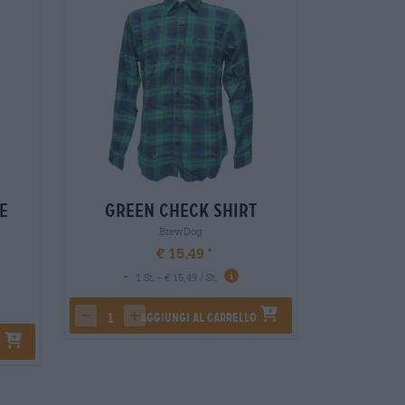
e
Green check Shirt
Cha
BrewDog
€ 15,49
-
-
1 St. - € 15,49 / St.
1 S
Aggiungi al carrello
A
decrease quantity
increase quantity
decrease 
in
o