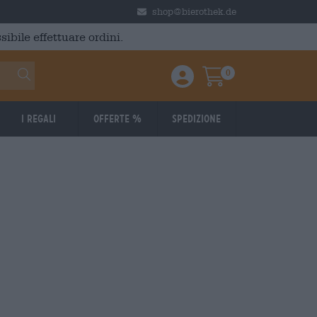
shop@bierothek.de
ibile effettuare ordini.
0
Einloggen / Anmelden
Warenkorb
I regali
Offerte %
Spedizione