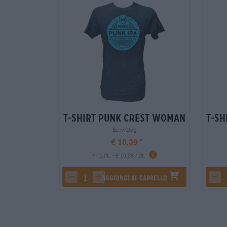
T-Shirt Punk Crest Woman
T-Sh
BrewDog
€ 10,39
-
1 St. - € 10,39 / St.
Aggiungi al carrello
decrease quantity
increase quantity
dec