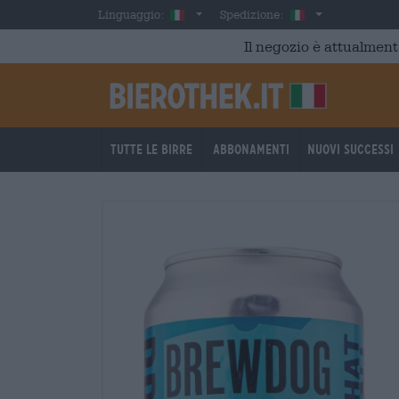
Skip to main content
Italian
Italia
Linguaggio:
Spedizione:
Il negozio è attualment
Tutte le birre
Abbonamenti
Nuovi successi