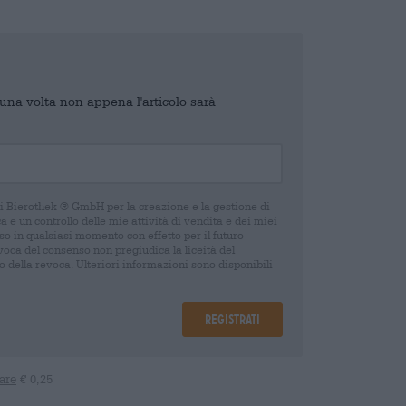
o una volta non appena l'articolo sarà
di Bierothek ® GmbH per la creazione e la gestione di
 e un controllo delle mie attività di vendita e dei miei
o in qualsiasi momento con effetto per il futuro
oca del consenso non pregiudica la liceità del
 della revoca. Ulteriori informazioni sono disponibili
Registrati
are
€ 0,25