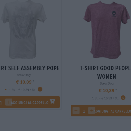
irt self assembly pope
T-Shirt good peopl
BrewDog
women
€ 10,39
BrewDog
-
€ 10,39
1 St. - € 10,39 / St.
-
1 St. - € 10,39 / St.
Aggiungi al carrello
rease quantity
increase quantity
Aggiungi al carrell
decrease quantity
increase quantity