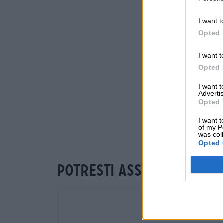
I want t
Opted 
I want t
Opted 
I want 
Advertis
Opted 
I want t
of my P
was col
Opted 
Potresti assaggiare an