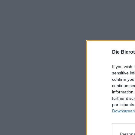
Die Biero
If you wish 
sensitive in
confirm you
continue se
information 
further disc
participants
Downstream 
Persona