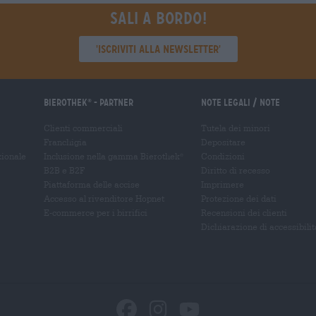
Sali a bordo!
'Iscriviti alla newsletter'
Bierothek
- Partner
Note legali / Note
®
Clienti commerciali
Tutela dei minori
Franchigia
Depositare
zionale
Inclusione nella gamma Bierothek
Condizioni
®
B2B e B2F
Diritto di recesso
Piattaforma delle accise
Imprimere
Accesso al rivenditore Hopnet
Protezione dei dati
E-commerce per i birrifici
Recensioni dei clienti
Dichiarazione di accessibilit