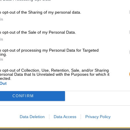
bilanciata e varia!
o opt-out of the Sharing of my personal data.
Il popolare sempreverde di BrewDog è ora disponibile an
In
litri.
o opt-out of the Sale of my Personal Data.
In
CONSULENZA GRATUITA SULLA
commercianti o rist
to opt-out of processing my Personal Data for Targeted
BIRRA
Du willst größere 
ing.
In
günstiger einkaufen
Hai domande su questa birra?
Siamo qui per te.
grosshandel@bier
o opt-out of Collection, Use, Retention, Sale, and/or Sharing
shop@bierothek.de
ersonal Data that Is Unrelated with the Purposes for which it
lected.
Out
che quello
CONFIRM
Data Deletion
Data Access
Privacy Policy