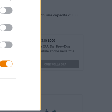
che in pratiche lattine con una capacità di 0,33
oratori
Verifica in loco
Mengen
È Punk IPA Da BrewDog
?
Disponibile anche nella mia
filiale?
othek.de
Controlla ora