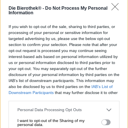
Die Bierothek® -
Do Not Process My Personal
Information
Ci sono alcuni favoriti del pubblico a St-Feuillien. Le due
varianti grisette Blonde e Citra Hop Triple sono
If you wish to opt-out of the sale, sharing to third parties, or
all’avanguardia e hanno già portato al birrificio molta
fama e onore. I classici belgi sono realizzati con materie
processing of your personal or sensitive information for
prime provenienti da agricoltura biologica controllata e
targeted advertising by us, please use the below opt-out
sono anche senza glutine. Tuttavia, ciò che li rende così
section to confirm your selection. Please note that after your
popolari è il loro gusto eccellente. Entrambe le birre sono
opt-out request is processed you may continue seeing
delicatamente equilibrate e, grazie alla rifermentazione in
interest-based ads based on personal information utilized by
bottiglia, hanno un aroma intenso e una grande
us or personal information disclosed to third parties prior to
profondità di gusto.
your opt-out. You may separately opt-out of the further
disclosure of your personal information by third parties on the
Gli appassionati di birra belga probabilmente hanno già
IAB’s list of downstream participants. This information may
familiarità con la Grisette. A voi e a tutti coloro che
also be disclosed by us to third parties on the
IAB’s List of
vogliono immergersi nel delizioso mondo di St-Feuillien
Downstream Participants
that may further disclose it to other
consigliamo il pacchetto Grisette con bicchiere. Questo set
third parties.
ti fornisce cinque bottiglie di birra e un bicchiere
coordinato con lo stemma del birrificio. Tre bottiglie di
Personal Data Processing Opt Outs
Grisette Blond e due copie di Citra Hop Triple ti
permettono di conoscere e amare l’arte della produzione
I want to opt-out of the Sharing of my
della birra a St-Feuillien e di condividere le gustose
personal data.