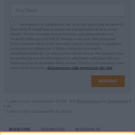
Your Email
Acconsento al trattamento dei miei dati personali da parte di
Bierothek ® GmbH per la creazione e la gestione di un account
cliente. Questo account cliente fornisce una panoramica e un
controllo delle mie attività di vendita e dei miei dati personali.
Sono consapevole di poter revocare questo consenso in qualsiasi
momento con effetto per il futuro inviando un'e-mail a
shop@bierothek.de. La informiamo che la revoca del consenso non
pregiudica la liceità del trattamento effettuato sulla base del suo
consenso fino al momento della revoca. Ulteriori informazioni sono
disponibili nel nostro
dichiarazione sulla protezione dei dati
Registrati
* I prezzi sono comprensivi di IVA. Più
Navigazione
più
Depositare
€
0,50
* I prezzi sono comprensivi di accisa
Descrizione
Informazioni
Recensioni
(0)