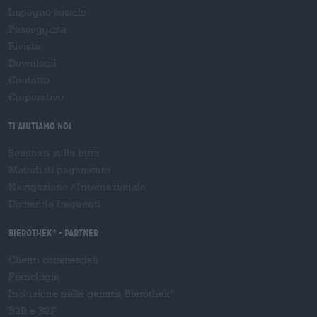
Impegno sociale
Passeggiata
Rivista
Download
Contatto
Corporativo
Ti aiutiamo noi
Seminari sulla birra
Metodi di pagamento
Navigazione
/
Internazionale
Domande frequenti
Bierothek
- Partner
®
Clienti commerciali
Franchigia
Inclusione nella gamma Bierothek
®
B2B e B2F