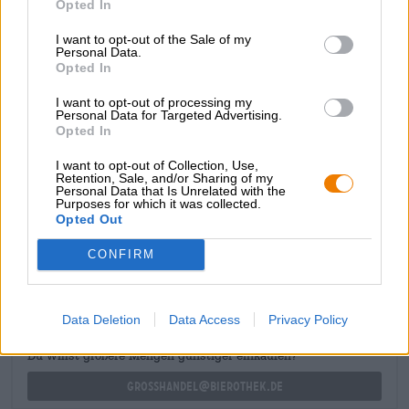
prelibatezze con i tuoi cari.
Opted In
I birrai del birrificio belga si sono specializzati nella
I want to opt-out of the Sale of my
Personal Data.
combinazione di buon gusto di idee moderne e arte
Opted In
birraria tradizionale e presentano una gamma fresca,
giovane, artigianale e varia. Anche la confezione del
I want to opt-out of processing my
birrificio con bicchiere offre una panoramica della
Personal Data for Targeted Advertising.
selezione.
Opted In
I want to opt-out of Collection, Use,
Retention, Sale, and/or Sharing of my
Personal Data that Is Unrelated with the
Purposes for which it was collected.
Opted Out
CONSULENZA GRATUITA SULLA BIRRA
CONFIRM
Hai domande su questa birra? Siamo qui per te.
shop@bierothek.de
Data Deletion
Data Access
Privacy Policy
commercianti o ristoratori
Du willst größere Mengen günstiger einkaufen?
grosshandel@bierothek.de