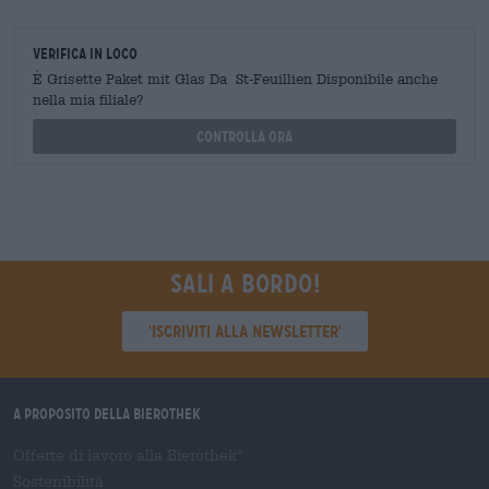
Verifica in loco
È Grisette Paket mit Glas Da St-Feuillien Disponibile anche
nella mia filiale?
Controlla ora
Sali a bordo!
'Iscriviti alla newsletter'
A proposito della Bierothek
Offerte di lavoro alla Bierothek
®
Sostenibilità