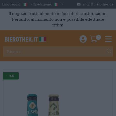
Skip to main content
Italian
Italia
Linguaggio:
Spedizione:
shop@bierothek.de
Il negozio è attualmente in fase di ristrutturazione.
Pertanto, al momento non è possibile effettuare
ordini.
0
Einloggen / An
Warenkor
M
-15%