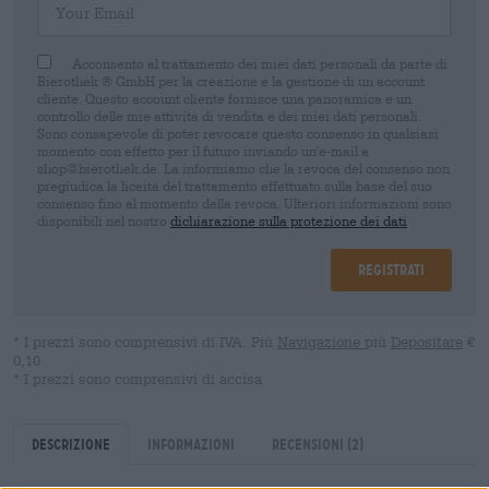
Acconsento al trattamento dei miei dati personali da parte di
Bierothek ® GmbH per la creazione e la gestione di un account
cliente. Questo account cliente fornisce una panoramica e un
controllo delle mie attività di vendita e dei miei dati personali.
Sono consapevole di poter revocare questo consenso in qualsiasi
momento con effetto per il futuro inviando un'e-mail a
shop@bierothek.de. La informiamo che la revoca del consenso non
pregiudica la liceità del trattamento effettuato sulla base del suo
consenso fino al momento della revoca. Ulteriori informazioni sono
disponibili nel nostro
dichiarazione sulla protezione dei dati
Registrati
* I prezzi sono comprensivi di IVA. Più
Navigazione
più
Depositare
€
0,10
* I prezzi sono comprensivi di accisa
Descrizione
Informazioni
Recensioni
(2)