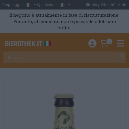
Skip to main content
Italian
Italia
Linguaggio:
Spedizione:
shop@bierothek.de
Il negozio è attualmente in fase di ristrutturazione.
Pertanto, al momento non è possibile effettuare
ordini.
0
Einloggen / An
Warenkor
M