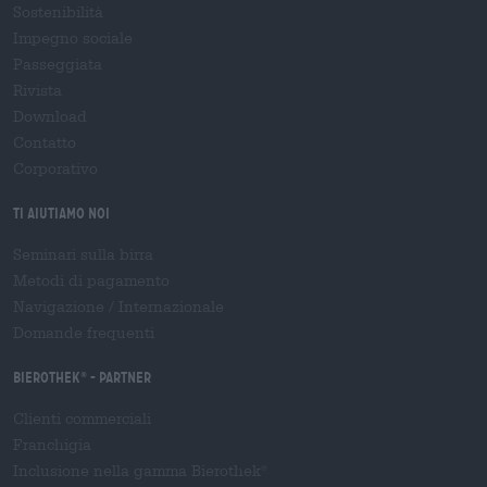
Sostenibilità
Impegno sociale
Passeggiata
Rivista
Download
Contatto
Corporativo
Ti aiutiamo noi
Seminari sulla birra
Metodi di pagamento
Navigazione
/
Internazionale
Domande frequenti
Bierothek
- Partner
®
Clienti commerciali
Franchigia
Inclusione nella gamma Bierothek
®