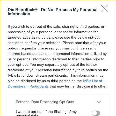
Una delle poche birre senza glutine sul mercato è la
Die Bierothek® -
Do Not Process My Personal
Grisette Blonde Bio di St. Feuillien. La birra chiara è
Information
prodotta esclusivamente con materie prime provenienti da
agricoltura biologica. Non vengono utilizzati additivi e
If you wish to opt-out of the sale, sharing to third parties, or
processi chimici.
processing of your personal or sensitive information for
targeted advertising by us, please use the below opt-out
Come molte birre belghe, anche i birrai sottopongono la
section to confirm your selection. Please note that after your
Grisette a una seconda fermentazione: quando viene
opt-out request is processed you may continue seeing
imbottigliata, viene aggiunta una piccola quantità di
interest-based ads based on personal information utilized by
zucchero, che poi avvia un'ulteriore fermentazione. In
questo processo la birra acquista densità e intensità di
us or personal information disclosed to third parties prior to
sapore e diventa una vera specialità birraria.
your opt-out. You may separately opt-out of the further
disclosure of your personal information by third parties on the
Grisette Blonde Bio di St. Feuillien scorre nel bicchiere in
IAB’s list of downstream participants. This information may
una radiosa tonalità dorata ed è coronata da una schiuma
also be disclosed by us to third parties on the
IAB’s List of
beige a pori fini. Dall'ariosa schiuma si innalza un
Downstream Participants
that may further disclose it to other
bouquet di note fruttate e floreali. Al naso, note di
third parties.
agrumi, sentori floreali e spezie si uniscono per creare una
miscela allettante. L'assaggio iniziale rivela un corpo di
Personal Data Processing Opt Outs
medio peso con un'anidride carbonica vivace e finemente
frizzante e un palato pieno e ricco. In termini di gusto, la
I want to opt-out of the Sharing of my
Grisette si presenta inizialmente fruttata: l'aroma morbido
personal data.