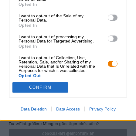
Opted In
e dolce dei frutti con nocciolo maturi si diffonde sulla
lingua ed è completato da cereali tostati, lievito speziato,
I want to opt-out of the Sale of my
agrumi freschi e una sottile amarezza man mano che la
Personal Data.
bevanda avanza. Un tocco di erbe luppolate completa il
Opted In
gioco degli aromi.
I want to opt-out of processing my
Le birre senza glutine hanno la reputazione di non essere
Personal Data for Targeted Advertising.
corpose e complesse come le loro controparti contenenti
Opted In
glutine. La Grisette Blonde di St. Feuilien dimostra che
I want to opt-out of Collection, Use,
questo non è assolutamente vero.
Retention, Sale, and/or Sharing of my
Personal Data that Is Unrelated with the
Purposes for which it was collected.
Opted Out
CONSULENZA GRATUITA SULLA BIRRA
CONFIRM
Hai domande su questa birra? Siamo qui per te.
shop@bierothek.de
Data Deletion
Data Access
Privacy Policy
commercianti o ristoratori
Du willst größere Mengen günstiger einkaufen?
grosshandel@bierothek.de