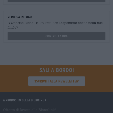
Verifica in loco
È Grisette Blond Da St-Feuillien Disponibile anche nella mia
filiale?
Controlla ora
Sali a bordo!
'Iscriviti alla newsletter'
A proposito della Bierothek
Offerte di lavoro alla Bierothek
®