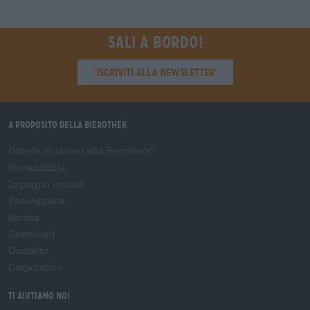
Sali a bordo!
'Iscriviti alla newsletter'
A proposito della Bierothek
Offerte di lavoro alla Bierothek
®
Sostenibilità
Impegno sociale
Passeggiata
Rivista
Download
Contatto
Corporativo
Ti aiutiamo noi