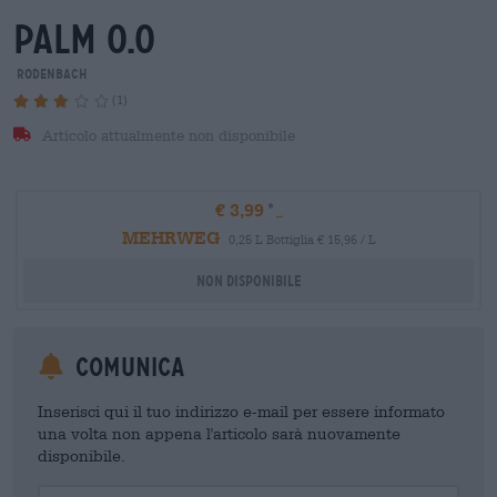
palm 0.0
Rodenbach
(1)
Articolo attualmente non disponibile
€ 3,99
MEHRWEG
0,25 L Bottiglia € 15,96 / L
Non disponibile
Comunica
Inserisci qui il tuo indirizzo e-mail per essere informato
una volta non appena l'articolo sarà nuovamente
disponibile.
Your Email