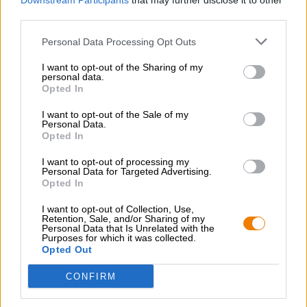
Downstream Participants
that may further disclose it to other
miele floreale speziato e lievito catturano il palato. Un
third parties.
tocco di luppolo floreale completa gli aromi.
Se vuoi qualcosa di un po' più semplice, Palm 0.0 è una
Personal Data Processing Opt Outs
buona scelta!
I want to opt-out of the Sharing of my
personal data.
Opted In
Valori nutrizionali per 100 ml
I want to opt-out of the Sale of my
Energia 26 kCal / 108 Kj
Personal Data.
Opted In
Grassi 0g
I want to opt-out of processing my
di cui acidi grassi saturi 0 g
Personal Data for Targeted Advertising.
Opted In
Carboidrati 6,0 g
I want to opt-out of Collection, Use,
di cui zucchero 3,2 g
Retention, Sale, and/or Sharing of my
Personal Data that Is Unrelated with the
Purposes for which it was collected.
Proteine 0,35 g
Opted Out
Sale 0 g
CONFIRM