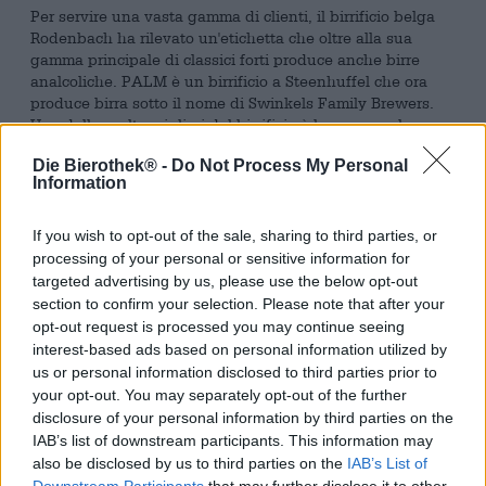
Per servire una vasta gamma di clienti, il birrificio belga
Rodenbach ha rilevato un'etichetta che oltre alla sua
gamma principale di classici forti produce anche birre
analcoliche. PALM è un birrificio a Steenhuffel che ora
produce birra sotto il nome di Swinkels Family Brewers.
Una delle scelte migliori del birrificio è la sua popolare
PALM 0.0: questa creazione porta l'essenza dell'arte belga
Die Bierothek® -
Do Not Process My Personal
della produzione della birra nel vetro e offre il massimo
Information
del gusto con un'incredibile gradazione alcolica dello
0,0%. La birra trae il suo aroma, tra l'altro, dal ceppo di
lievito interno. Tuttavia, prima che il lievito possa agire e
If you wish to opt-out of the sale, sharing to third parties, or
produrre alcol, il contatto viene interrotto.
processing of your personal or sensitive information for
targeted advertising by us, please use the below opt-out
La birra ad alta fermentazione è prodotta con una
section to confirm your selection. Please note that after your
selezionata selezione di pregiati malti e luppoli di nostra
opt-out request is processed you may continue seeing
coltivazione. La goccia sottile scorre nel vetro in un colore
interest-based ads based on personal information utilized by
ambrato brillante con riflessi ramati ed è coronata da
us or personal information disclosed to third parties prior to
un'attraente corona di schiuma compatta e dai pori densi.
your opt-out. You may separately opt-out of the further
Ne emerge un profumo fruttato e leggermente speziato
disclosure of your personal information by third parties on the
che ti invita a provarlo. Il gusto iniziale rivela un corpo
IAB’s list of downstream participants. This information may
snello con dolcezza dominante e amarezza armoniosa.
also be disclosed by us to third parties on the
IAB’s List of
Note di caramello, frutta leggera, cereali maturati al sole,