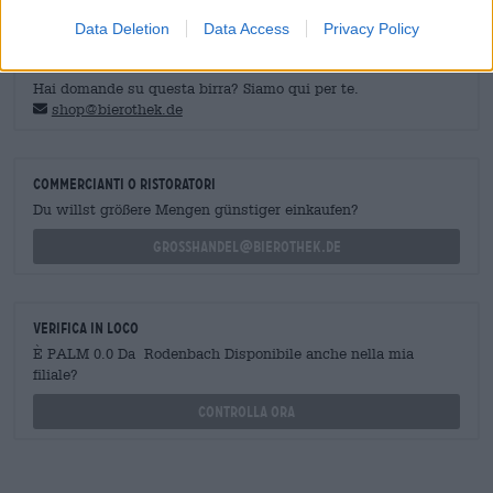
Data Deletion
Data Access
Privacy Policy
CONSULENZA GRATUITA SULLA BIRRA
Hai domande su questa birra? Siamo qui per te.
shop@bierothek.de
commercianti o ristoratori
Du willst größere Mengen günstiger einkaufen?
grosshandel@bierothek.de
Verifica in loco
È PALM 0.0 Da Rodenbach Disponibile anche nella mia
filiale?
Controlla ora