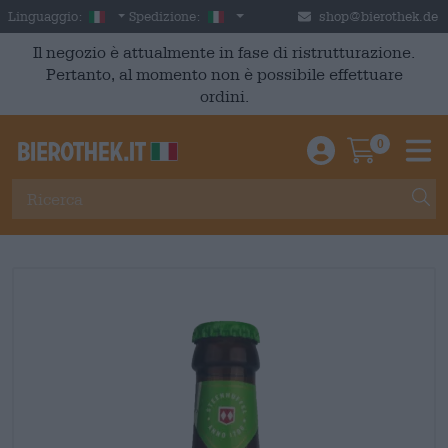
Skip to main content
Italian
Italia
Linguaggio:
Spedizione:
shop@bierothek.de
Il negozio è attualmente in fase di ristrutturazione.
Pertanto, al momento non è possibile effettuare
ordini.
0
Einloggen / An
Warenkor
M