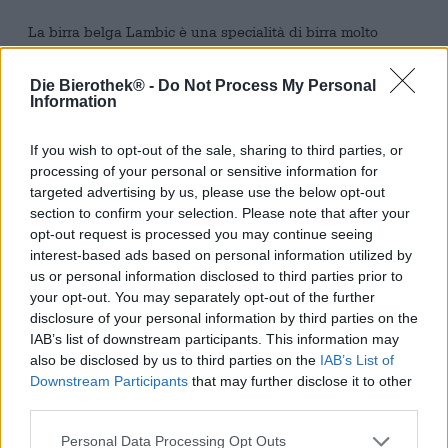
La birra belga Lambic è una specialità di birra molto
speciale che potrebbe sembrare strana ai bevitori di birra
tedeschi. Le birre Lambic vengono fermentate
Die Bierothek® -
Do Not Process My Personal
spontaneamente e solitamente ulteriormente elaborate.
Information
Geuze, Kriek e altre birre acide sono basate sulle birre
lambic. Il birrificio belga Lindemans è specializzato in stili
If you wish to opt-out of the sale, sharing to third parties, or
di birra insoliti e produce birre eccellenti.
processing of your personal or sensitive information for
Il loro Framboise è un Geuze, che è una miscela di vari
targeted advertising by us, please use the below opt-out
altri Geuze. Dopo il processo di produzione della birra, alla
section to confirm your selection. Please note that after your
birra viene aggiunto un concentrato di lamponi. Il
opt-out request is processed you may continue seeing
risultato è una birra alla frutta rinfrescante che ha un
interest-based ads based on personal information utilized by
sapore paradisiaco di lamponi appena raccolti e di lunghi
us or personal information disclosed to third parties prior to
pomeriggi estivi nel giardino della nonna.
your opt-out. You may separately opt-out of the further
disclosure of your personal information by third parties on the
Il Framboise di Lindeman si presenta in un rosso rame
IAB’s list of downstream participants. This information may
meravigliosamente fresco con riflessi rosa che brillano
also be disclosed by us to third parties on the
IAB’s List of
magnificamente quando la luce lo colpisce. Una schiuma
Downstream Participants
that may further disclose it to other
rosa corona questa birra eccezionale. Quando viene
third parties.
versato, Framboise delizia con lo straordinario profumo di
lamponi freschi. Se chiudi gli occhi ti sembra di sentire il
Personal Data Processing Opt Outs
profumo di una manciata di lamponi appena raccolti.