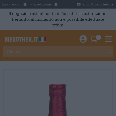
Skip to main content
Italian
Italia
Linguaggio:
Spedizione:
shop@bierothek.de
Il negozio è attualmente in fase di ristrutturazione.
Pertanto, al momento non è possibile effettuare
ordini.
0
Einloggen / An
Warenkor
M