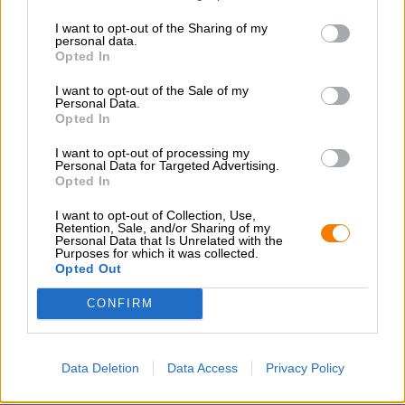
Come previsto, la birra alla frutta è dolce sulla lingua. Un
I want to opt-out of the Sharing of my
camion carico di lamponi colpisce il palato e coccola le
personal data.
papille gustative con una dolcezza piccante
Opted In
accompagnata ed equilibrata da una piacevole acidità
fruttata. I fan delle Pilsener amare non troveranno nulla di
I want to opt-out of the Sale of my
Personal Data.
buono qui, poiché il luppolo è molto in secondo piano. C’è
Opted In
una sottile nota floreale e un accenno di amarezza appena
percettibile, ma la dolcezza dominante del lampone
I want to opt-out of processing my
maschera chiaramente queste impressioni.
Personal Data for Targeted Advertising.
Opted In
Lindemans Framboise è una delizia al lampone per le
calde giornate estive e per le giornate invernali in cui
I want to opt-out of Collection, Use,
l’estate ti manca davvero.
Retention, Sale, and/or Sharing of my
Personal Data that Is Unrelated with the
Purposes for which it was collected.
Opted Out
CONFIRM
CONSULENZA GRATUITA SULLA BIRRA
Hai domande su questa birra? Siamo qui per te.
Data Deletion
Data Access
Privacy Policy
shop@bierothek.de