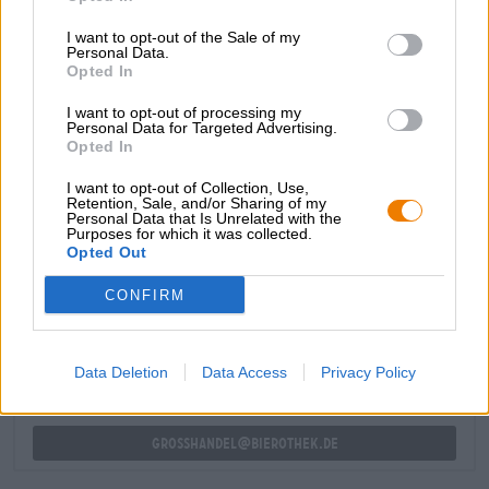
L’infuso si versa nel bicchiere in un piacevole giallo
I want to opt-out of the Sale of my
solare, formando una densa schiuma beige. Un rilassante
Personal Data.
aroma di frutta tropicale preannuncia l’esperienza, prima
Opted In
che il primo sorso inondi il palato con un’ondata di frutta
esotica matura e succosa. L’amaro crea un delizioso
I want to opt-out of processing my
Personal Data for Targeted Advertising.
contrasto e dona una freschezza frizzante. Rassicurante!
Opted In
I want to opt-out of Collection, Use,
Retention, Sale, and/or Sharing of my
Personal Data that Is Unrelated with the
Purposes for which it was collected.
Opted Out
CONSULENZA GRATUITA SULLA BIRRA
Hai domande su questa birra? Siamo qui per te.
CONFIRM
shop@bierothek.de
Data Deletion
Data Access
Privacy Policy
commercianti o ristoratori
Du willst größere Mengen günstiger einkaufen?
grosshandel@bierothek.de