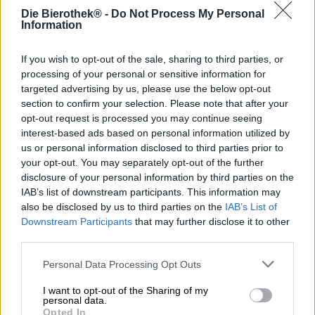
Die Bierothek® -
Do Not Process My Personal
Information
La paranoia ha molti volti e manifestazioni, di intensità
molto variabile. Fortunatamente, conosciamo solo la
versione lieve e temporanea che a volte ci affligge nella
If you wish to opt-out of the sale, sharing to third parties, or
vita di tutti i giorni: quando lasciamo i messaggi vocali
processing of your personal or sensitive information for
degli amici senza risposta per troppo tempo e di
targeted advertising by us, please use the below opt-out
conseguenza pensiamo di non piacergli più; quando
section to confirm your selection. Please note that after your
usciamo di casa e non siamo sicuri che i fornelli siano
opt-out request is processed you may continue seeing
ancora accesi; quando prendiamo un aereo per le vacanze
interest-based ads based on personal information utilized by
e controlliamo dieci volte di aver effettivamente messo in
us or personal information disclosed to third parties prior to
valigia il passaporto; quando torniamo alla macchina e
your opt-out. You may separately opt-out of the further
controlliamo se è chiusa a chiave, anche se la chiudiamo
disclosure of your personal information by third parties on the
sempre a chiave; quando sentiamo strani rumori in casa di
IAB’s list of downstream participants. This information may
notte o abbiamo mal di testa inspiegabili che internet
also be disclosed by us to third parties on the
IAB’s List of
diagnostica immediatamente come un tumore al cervello.
Downstream Participants
that may further disclose it to other
Con questo tipo di paranoia, può essere utile fermarsi un
third parties.
attimo, fare un respiro profondo e riflettere. Il birrificio
belga Huyghe ci offre la birra perfetta proprio per queste
Personal Data Processing Opt Outs
occasioni: Paranoia è una birra analcolica Hazy Hoppy
Hippo Beer che calma i nervi tesi con un allegro
I want to opt-out of the Sharing of my
personal data.
ippopotamo verde a pois gialli e un carico di luppolo.
Opted In