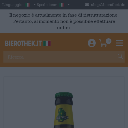
Skip to main content
Italian
Italia
Linguaggio:
Spedizione:
shop@bierothek.de
Il negozio è attualmente in fase di ristrutturazione.
Pertanto, al momento non è possibile effettuare
ordini.
0
Einloggen / An
Warenkor
M