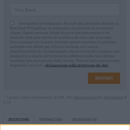
Your Email
Acconsento al trattamento dei miei dati personali da parte di
Bierothek ® GmbH per la creazione e la gestione di un account
cliente. Questo account cliente fornisce una panoramica e un
controllo delle mie attività di vendita e dei miei dati personali.
Sono consapevole di poter revocare questo consenso in qualsiasi
momento con effetto per il futuro inviando un'e-mail a
shop@bierothek.de. La informiamo che la revoca del consenso non
pregiudica la liceità del trattamento effettuato sulla base del suo
consenso fino al momento della revoca. Ulteriori informazioni sono
disponibili nel nostro
dichiarazione sulla protezione dei dati
Registrati
* I prezzi sono comprensivi di IVA. Più
Navigazione
più
Depositare
€
0,10
Descrizione
Informazioni
Recensioni
(0)