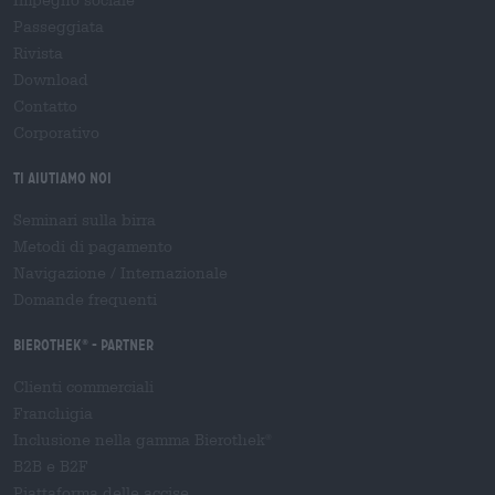
Impegno sociale
Passeggiata
Rivista
Download
Contatto
Corporativo
Ti aiutiamo noi
Seminari sulla birra
Metodi di pagamento
Navigazione
/
Internazionale
Domande frequenti
Bierothek
- Partner
®
Clienti commerciali
Franchigia
Inclusione nella gamma Bierothek
®
B2B e B2F
Piattaforma delle accise