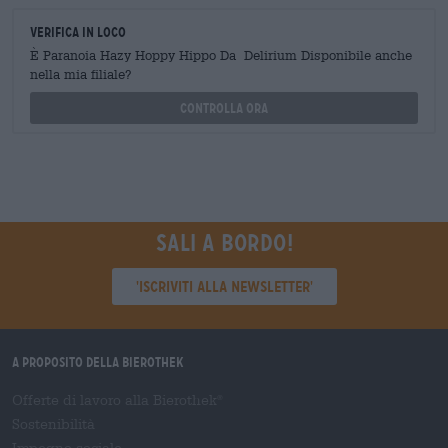
Verifica in loco
È Paranoia Hazy Hoppy Hippo Da Delirium Disponibile anche
nella mia filiale?
Controlla ora
Sali a bordo!
'Iscriviti alla newsletter'
A proposito della Bierothek
Offerte di lavoro alla Bierothek
®
Sostenibilità