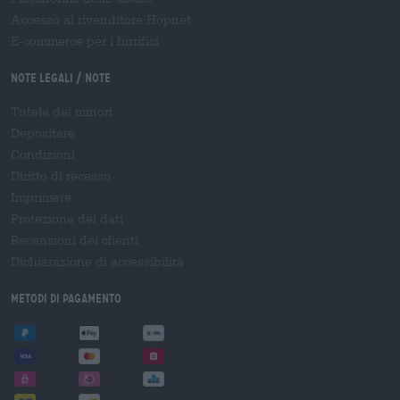
Accesso al rivenditore Hopnet
E-commerce per i birrifici
Note legali / Note
Tutela dei minori
Depositare
Condizioni
Diritto di recesso
Imprimere
Protezione dei dati
Recensioni dei clienti
Dichiarazione di accessibilità
Metodi di pagamento