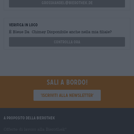
grosshandel@bierothek.de
Verifica in loco
È Bleue Da Chimay Disponibile anche nella mia filiale?
Controlla ora
Sali a bordo!
'Iscriviti alla newsletter'
A proposito della Bierothek
Offerte di lavoro alla Bierothek
®