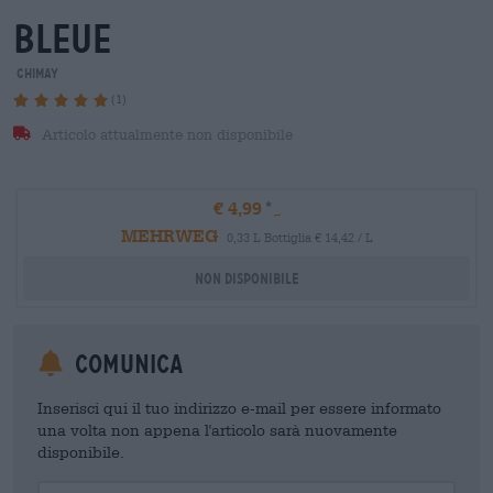
bleue
Chimay
(1)
Articolo attualmente non disponibile
€ 4,99
MEHRWEG
0,33 L Bottiglia € 14,42 / L
Non disponibile
Comunica
Inserisci qui il tuo indirizzo e-mail per essere informato
una volta non appena l'articolo sarà nuovamente
disponibile.
Your Email