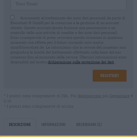
Acconsento al trattamento dei miei dati personali da parte di
Bierothek ® GmbH per la creazione e la gestione di un account
cliente. Questo account cliente fornisce una panoramica e un
controllo delle mie attività di vendita e dei miei dati personali.
Sono consapevole di poter revocare questo consenso in qualsiasi
momento con effetto per il futuro inviando un'e-mail a
shop@bierothek.de. La informiamo che la revoca del consenso non
pregiudica la liceità del trattamento effettuato sulla base del suo
consenso fino al momento della revoca. Ulteriori informazioni sono
disponibili nel nostro
dichiarazione sulla protezione dei dati
Registrati
* I prezzi sono comprensivi di IVA. Più
Navigazione
più
Depositare
€
0,10
* I prezzi sono comprensivi di accisa
Descrizione
Informazioni
Recensioni
(1)