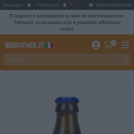
Skip to main content
Italian
Italia
Linguaggio:
Spedizione:
shop@bierothek.de
Il negozio è attualmente in fase di ristrutturazione.
Pertanto, al momento non è possibile effettuare
ordini.
0
Einloggen / An
Warenkor
M