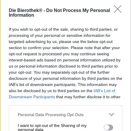
Natale belga.
Die Bierothek® -
Do Not Process My Personal
Information
Nel 1948, il monastero Notre Dame de Scourmont decise di
produrre una birra di Natale molto speciale: la Bleue. Oltre
If you wish to opt-out of the sale, sharing to third parties, or
alla Brune e alla Tripel, la Bleue è la terza birra del gruppo
processing of your personal or sensitive information for
e aggiunge una specialità festosa alla gamma delle
targeted advertising by us, please use the below opt-out
classiche birre belghe.
section to confirm your selection. Please note that after your
Nero profondo con riflessi rosso rubino, la Chimay Bleue
opt-out request is processed you may continue seeing
con una maestosa schiuma di schiuma emana un fascino
interest-based ads based on personal information utilized by
unico ancor prima della degustazione. La forte birra
us or personal information disclosed to third parties prior to
trappista emana aromi complessi di frutti scuri, caramello
your opt-out. You may separately opt-out of the further
dolce e spezie misteriose. Il gusto segue subito la prima
disclosure of your personal information by third parties on the
impressione olfattiva e delizia con un’ampia scelta di
IAB’s list of downstream participants. This information may
aromi corposi. Sottilmente equilibrato, morbide note di
also be disclosed by us to third parties on the
IAB’s List of
caramello, lievito speziato, un tocco di vaniglia e frutti
Downstream Participants
that may further disclose it to other
rossi essiccati accarezzano il palato. La vivace anidride
third parties.
carbonica conferisce al corpo voluminoso un’elegante
leggerezza, mentre una sottile amarezza bilancia la
Personal Data Processing Opt Outs
pesante dolcezza. Il modo migliore per godersi la Chimay
Bleue 2014 Péres Trappistes è in una serata accogliente
I want to opt-out of the Sharing of my
davanti al camino con un forte Roquefort su una baguette
personal data.