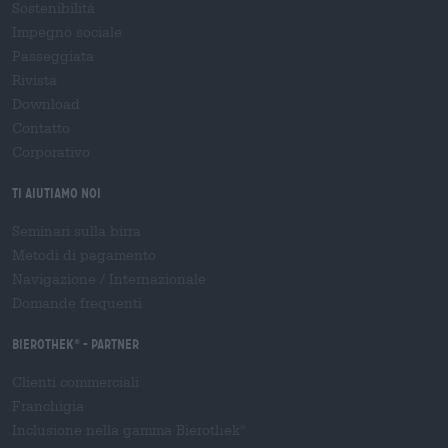
Sostenibilità
Impegno sociale
Passeggiata
Rivista
Download
Contatto
Corporativo
Ti aiutiamo noi
Seminari sulla birra
Metodi di pagamento
Navigazione
/
Internazionale
Domande frequenti
Bierothek
- Partner
®
Clienti commerciali
Franchigia
Inclusione nella gamma Bierothek
®