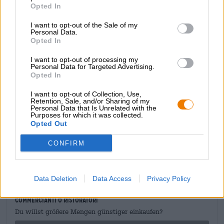
Opted In
tostata con un po’ di aglio e olio d’oliva.
I want to opt-out of the Sale of my
Il nostro consiglio per i veri buongustai: consigliamo di
Personal Data.
conservare la Chimay Bleue in una cantina fresca per tre-
Opted In
cinque anni, questo esalta il sottile carattere di vino di
Porto di questa birra unica e porta il piacere a un livello
I want to opt-out of processing my
superiore.
Personal Data for Targeted Advertising.
Opted In
Il Bleue di Chimay è disponibile nella normale bottiglia da
0,33 l e nella
versione festosa Grand Reserve
con vero
I want to opt-out of Collection, Use,
Retention, Sale, and/or Sharing of my
tappo di sughero e da 0,75 litri.
Personal Data that Is Unrelated with the
Purposes for which it was collected.
Opted Out
CONFIRM
CONSULENZA GRATUITA SULLA BIRRA
Hai domande su questa birra? Siamo qui per te.
shop@bierothek.de
Data Deletion
Data Access
Privacy Policy
commercianti o ristoratori
Du willst größere Mengen günstiger einkaufen?