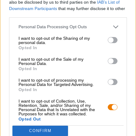
also be disclosed by us to third parties on the
IAB’s List of
modo rapido e conveniente! La Bierothek
Consegna
®
Downstream Participants
that may further disclose it to other
rapida ✓ Ampia scelta ✓ Prezzi equi ✓
third parties.
Personal Data Processing Opt Outs
CONSULENZA GRATUITA SULLA BIRRA
I want to opt-out of the Sharing of my
Hai domande su questa birra? Siamo qui per te.
personal data.
shop@bierothek.de
Opted In
I want to opt-out of the Sale of my
Personal Data.
commercianti o ristoratori
Opted In
Du willst größere Mengen günstiger einkaufen?
I want to opt-out of processing my
Personal Data for Targeted Advertising.
grosshandel@bierothek.de
Opted In
I want to opt-out of Collection, Use,
Retention, Sale, and/or Sharing of my
Verifica in loco
Personal Data that Is Unrelated with the
Purposes for which it was collected.
È Summerfest Da Sierra Nevada Brewing Co. Disponibile
Opted Out
anche nella mia filiale?
Controlla ora
CONFIRM