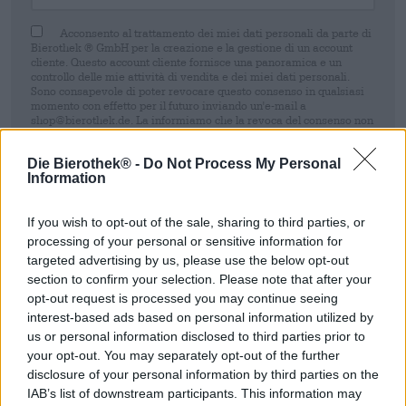
Acconsento al trattamento dei miei dati personali da parte di
Bierothek ® GmbH per la creazione e la gestione di un account
cliente. Questo account cliente fornisce una panoramica e un
controllo delle mie attività di vendita e dei miei dati personali.
Sono consapevole di poter revocare questo consenso in qualsiasi
momento con effetto per il futuro inviando un'e-mail a
shop@bierothek.de. La informiamo che la revoca del consenso non
pregiudica la liceità del trattamento effettuato sulla base del suo
consenso fino al momento della revoca. Ulteriori informazioni sono
Die Bierothek® -
Do Not Process My Personal
disponibili nel nostro
dichiarazione sulla protezione dei dati
Information
Registrati
If you wish to opt-out of the sale, sharing to third parties, or
processing of your personal or sensitive information for
targeted advertising by us, please use the below opt-out
* I prezzi sono comprensivi di IVA. Più
Navigazione
più
Depositare
€
section to confirm your selection. Please note that after your
0,25
* I prezzi sono comprensivi di accisa
opt-out request is processed you may continue seeing
interest-based ads based on personal information utilized by
us or personal information disclosed to third parties prior to
Descrizione
Informazioni
Recensioni
(0)
your opt-out. You may separately opt-out of the further
disclosure of your personal information by third parties on the
IAB’s list of downstream participants. This information may
Prova il Summerfest della Sierra Nevada e ordina online in