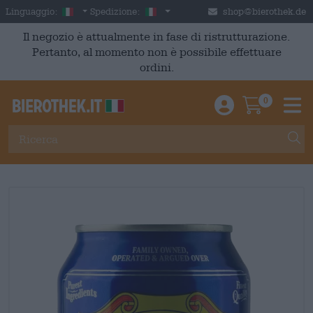
Skip to main content
Italian
Italia
Linguaggio:
Spedizione:
shop@bierothek.de
Il negozio è attualmente in fase di ristrutturazione.
Pertanto, al momento non è possibile effettuare
ordini.
0
Einloggen / An
Warenkor
M