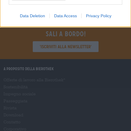
Data Deletion
Data Access
Privacy Policy
Sali a bordo!
'Iscriviti alla newsletter'
A proposito della Bierothek
Offerte di lavoro alla Bierothek
®
Sostenibilità
Impegno sociale
Passeggiata
Rivista
Download
Contatto
Corporativo