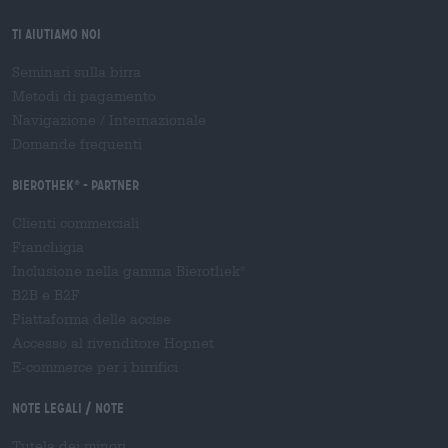
Ti aiutiamo noi
Seminari sulla birra
Metodi di pagamento
Navigazione
/
Internazionale
Domande frequenti
Bierothek
- Partner
®
Clienti commerciali
Franchigia
Inclusione nella gamma Bierothek
®
B2B e B2F
Piattaforma delle accise
Accesso al rivenditore Hopnet
E-commerce per i birrifici
Note legali / Note
Tutela dei minori