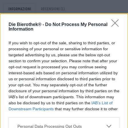
Informazioni
Recensioni
(1)
Die Bierothek® -
Do Not Process My Personal
Contenuto
Information
0,36 Litro Potere
If you wish to opt-out of the sale, sharing to third parties, or
Brauerei
processing of your personal or sensitive information for
Sierra Nevada Brewing Co.
targeted advertising by us, please use the below opt-out
Tessera Bierothek®
section to confirm your selection. Please note that after your
11012023
opt-out request is processed you may continue seeing
Peso
interest-based ads based on personal information utilized by
0.35kg(0.37kg con imballaggio)
us or personal information disclosed to third parties prior to
your opt-out. You may separately opt-out of the further
Depositare
€ 0.25
disclosure of your personal information by third parties on the
IAB’s list of downstream participants. This information may
LMIV
also be disclosed by us to third parties on the
IAB’s List of
Operatore responsabile del settore alimentare (UE)
Downstream Participants
that may further disclose it to other
Sierra Nevada Brewing Co., 1075 East 20th Street,
Chico, CA 95928, USA Vereinigte Staaten von Amerika(US)
third parties.
Bierregion
Personal Data Processing Opt Outs
USA & Kanada