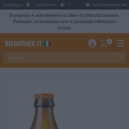
Skip to main content
Italian
Italia
Linguaggio:
Spedizione:
shop@bierothek.de
Il negozio è attualmente in fase di ristrutturazione.
Pertanto, al momento non è possibile effettuare
ordini.
0
Einloggen / An
Warenkor
M