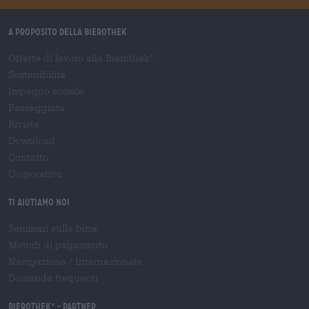
A proposito della Bierothek
Offerte di lavoro alla Bierothek
®
Sostenibilità
Impegno sociale
Passeggiata
Rivista
Download
Contatto
Corporativo
Ti aiutiamo noi
Seminari sulla birra
Metodi di pagamento
Navigazione
/
Internazionale
Domande frequenti
Bierothek
- Partner
®