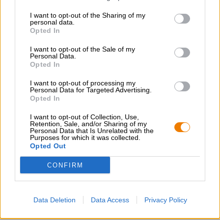
Stile birra
I want to opt-out of the Sharing of my
India Pale Ale
personal data.
Opted In
Categoria Birra
birra in lattina
I want to opt-out of the Sale of my
Personal Data.
Raccomandazione gastronomica
Opted In
Avviatore
: Formaggio a pasta dura piccante con mostarda di
fichi
I want to opt-out of processing my
Portata principale
: Mac n formaggio
Personal Data for Targeted Advertising.
Dessert
: Crepes alla frutta
Opted In
Gradazione alcolica
4.6 % vol
I want to opt-out of Collection, Use,
Retention, Sale, and/or Sharing of my
Personal Data that Is Unrelated with the
Ingredienti
Purposes for which it was collected.
Acqua, malto
d'orzo
, malto
d'avena
, malto di
frumento
,
Opted Out
luppolo, lievito
CONFIRM
CONSULENZA GRATUITA SULLA BIRRA
Hai domande su questa birra? Siamo qui per te.
Data Deletion
Data Access
Privacy Policy
shop@bierothek.de