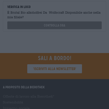
Verifica in loco
È Brutal Bio alkoholfrei Da Wolfscraft Disponibile anche nella
mia filiale?
Controlla ora
Sali a bordo!
'Iscriviti alla newsletter'
A proposito della Bierothek
Offerte di lavoro alla Bierothek
®
Sostenibilità
Impegno sociale