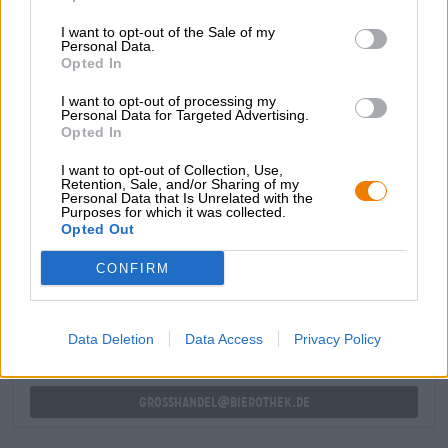
abbina meravigliosamente a piatti mediterranei come
I want to opt-out of the Sale of my
verdure grigliate, insalate o carni bianche, ma si sposa
Personal Data.
bene anche con piatti delicati a base di pesce e pollame.
Opted In
La Brutal Bio Alcohol-Free di Wolfscraft è una delizia
frizzante e aromatica a tutto tondo che lascia con la voglia
I want to opt-out of processing my
Personal Data for Targeted Advertising.
di berne ancora.
Opted In
I want to opt-out of Collection, Use,
Retention, Sale, and/or Sharing of my
Personal Data that Is Unrelated with the
Purposes for which it was collected.
Opted Out
CONSULENZA GRATUITA SULLA BIRRA
Hai domande su questa birra? Siamo qui per te.
CONFIRM
shop@bierothek.de
Data Deletion
Data Access
Privacy Policy
commercianti o ristoratori
Du willst größere Mengen günstiger einkaufen?
grosshandel@bierothek.de