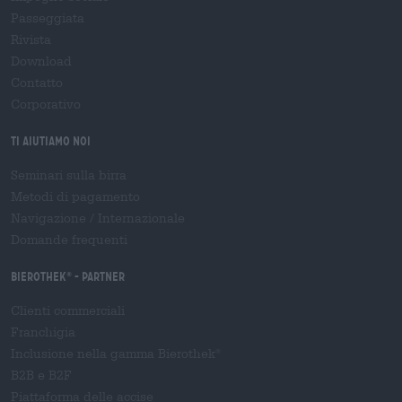
Passeggiata
Rivista
Download
Contatto
Corporativo
Ti aiutiamo noi
Seminari sulla birra
Metodi di pagamento
Navigazione
/
Internazionale
Domande frequenti
Bierothek
- Partner
®
Clienti commerciali
Franchigia
Inclusione nella gamma Bierothek
®
B2B e B2F
Piattaforma delle accise