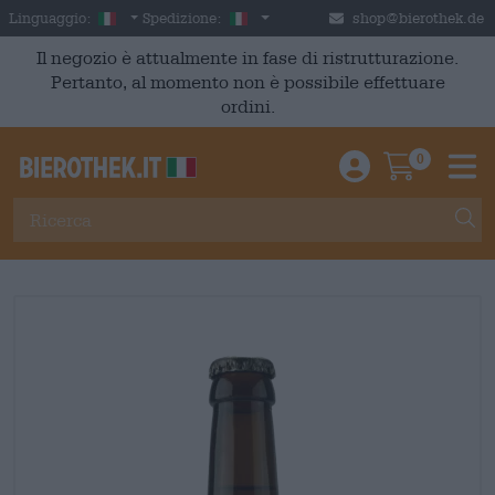
Skip to main content
Italian
Italia
Linguaggio:
Spedizione:
shop@bierothek.de
Il negozio è attualmente in fase di ristrutturazione.
Pertanto, al momento non è possibile effettuare
ordini.
0
Einloggen / An
Warenkor
M