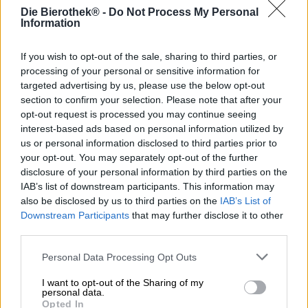
compromessi e produzione sostenibile. Con materie prime
Die Bierothek® -
Do Not Process My Personal
regionali, coltivate biologicamente, e un approccio
Information
rispettoso alla natura e alle risorse sempre più scarse,
dimostra che birra di qualità e consapevolezza ambientale
If you wish to opt-out of the sale, sharing to third parties, or
possono andare di pari passo. Ogni creazione del birrificio
processing of your personal or sensitive information for
porta questa filosofia nel mondo. Brutal Bio Alcohol-Free
targeted advertising by us, please use the below opt-out
fa parte della loro piccola ma raffinata gamma e promette
section to confirm your selection. Please note that after your
un’esperienza birraria deliziosa, quasi completamente
opt-out request is processed you may continue seeing
analcolica.
interest-based ads based on personal information utilized by
Questa pale ale offre un sapore pieno con una gradazione
us or personal information disclosed to third parties prior to
alcolica inferiore allo 0,5%. Nel bicchiere, brilla di una
your opt-out. You may separately opt-out of the further
limpida tonalità dorata ed è impreziosita da una schiuma
disclosure of your personal information by third parties on the
cremosa e fine. La prima sniffata rivela un aroma fresco,
IAB’s list of downstream participants. This information may
luppolato e fruttato: aromi di agrumi, mele verdi, erbe
also be disclosed by us to third parties on the
IAB’s List of
speziate e un accenno di frutta esotica si combinano per
Downstream Participants
that may further disclose it to other
creare un bouquet vibrante.
third parties.
Al palato, la Brutal Bio Alcohol-Free colpisce per l’amaro
Personal Data Processing Opt Outs
piacevolmente equilibrato, la delicata dolcezza del malto e
un corpo rinfrescante. Le note fruttate persistono, mentre
I want to opt-out of the Sharing of my
una sottile speziatura di luppolo conferisce profondità ed
personal data.
Opted In
effervescenza. Questa birra leggera e rinfrescante si