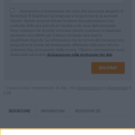
Acconsento al trattamento dei miei dati personali da parte di
Bierothek ® GmbH per la creazione e la gestione di un account
cliente. Questo account cliente fornisce una panoramica e un
controllo delle mie attività di vendita e dei miei dati personali.
Sono consapevole di poter revocare questo consenso in qualsiasi
momento con effetto per il futuro inviando un'e-mail a
shop@bierothek.de. La informiamo che la revoca del consenso non
pregiudica la liceità del trattamento effettuato sulla base del suo
consenso fino al momento della revoca. Ulteriori informazioni sono
disponibili nel nostro
dichiarazione sulla protezione dei dati
Registrati
* I prezzi sono comprensivi di IVA. Più
Navigazione
più
Depositare
€
0,08
Descrizione
Informazioni
Recensioni
(0)
Il birrificio Wolfscraft è sinonimo di artigianalità senza