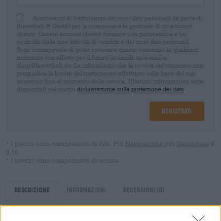
Acconsento al trattamento dei miei dati personali da parte di
Bierothek ® GmbH per la creazione e la gestione di un account
cliente. Questo account cliente fornisce una panoramica e un
controllo delle mie attività di vendita e dei miei dati personali.
Sono consapevole di poter revocare questo consenso in qualsiasi
momento con effetto per il futuro inviando un'e-mail a
shop@bierothek.de. La informiamo che la revoca del consenso non
pregiudica la liceità del trattamento effettuato sulla base del suo
consenso fino al momento della revoca. Ulteriori informazioni sono
disponibili nel nostro
dichiarazione sulla protezione dei dati
Registrati
* I prezzi sono comprensivi di IVA. Più
Navigazione
più
Depositare
€
0,15
* I prezzi sono comprensivi di accisa
Descrizione
Informazioni
Recensioni
(0)