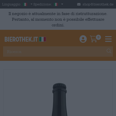
Skip to main content
Italian
Italia
Linguaggio:
Spedizione:
shop@bierothek.de
Il negozio è attualmente in fase di ristrutturazione.
Pertanto, al momento non è possibile effettuare
ordini.
0
Einloggen / An
Warenkor
M