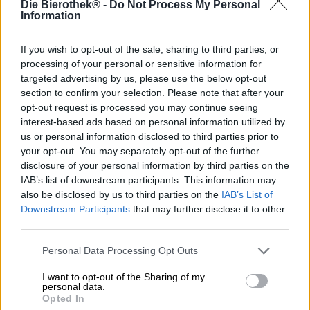
Die Bierothek® -
Do Not Process My Personal
Jan Kemker è un tradizionalista. Non rimpiange i bei
Information
vecchi tempi, ma ha sete delle damigelle del passato.
Soddisfa questo desiderio di splendore dei tempi passati
con le sue creazioni. La sua città natale, Münster, era un
If you wish to opt-out of the sale, sharing to third parties, or
tempo un vivace centro di variegata cultura della birra con
processing of your personal or sensitive information for
tutta una serie di specialità proprie. Oggi non ne è rimasto
targeted advertising by us, please use the below opt-out
molto ed è esattamente ciò che l’ambizioso birraio
section to confirm your selection. Please note that after your
vorrebbe cambiare. Insieme alla sua compagna Nicole, si
opt-out request is processed you may continue seeing
è prefissato l’obiettivo di far rivivere la storica arte della
interest-based ads based on personal information utilized by
birra della regione. Con grande attenzione ai dettagli e
us or personal information disclosed to third parties prior to
alle materie prime selezionate a mano, Kemker Kultuur
your opt-out. You may separately opt-out of the further
produce i pregiati tesori della storia di Münster.
disclosure of your personal information by third parties on the
IAB’s list of downstream participants. This information may
Una delle preferite in assoluto in questa gamma speciale
also be disclosed by us to third parties on the
IAB’s List of
è la cosiddetta Aoltbeer. Questa birra si basa sulla storica
Downstream Participants
that may further disclose it to other
birra acida della Vestfalia. Tenendo presente le possibilità
third parties.
e i limiti dei birrai, Jan ha sviluppato una ricetta che
contiene bucce e luppolo conico. Invece dei comodi pellet,
Personal Data Processing Opt Outs
il birraio utilizza l’intero fiore non trattato. Dopo il
processo di produzione della birra, la birra pregiata viene
I want to opt-out of the Sharing of my
riempita in botti di vino rosso e matura per più di un anno
personal data.
in legno di quercia aromatica. Questo passaggio
Opted In
conferisce all’infuso note vinose e una delicata acidità che