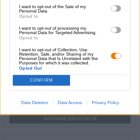
ne completa perfettamente il carattere.
I want to opt-out of the Sale of my
Personal Data.
Opted In
A causa dell’invecchiamento in botte, ogni nuova
versione di Aoltbeer è unica nel suo gusto. Abbiamo la
I want to opt-out of processing my
versione classica e
quella con ciliegie e ribes nero
.
Personal Data for Targeted Advertising.
Opted In
I want to opt-out of Collection, Use,
Retention, Sale, and/or Sharing of my
Personal Data that Is Unrelated with the
Purposes for which it was collected.
CONSULENZA GRATUITA SULLA BIRRA
Opted Out
Hai domande su questa birra? Siamo qui per te.
shop@bierothek.de
CONFIRM
commercianti o ristoratori
Data Deletion
Data Access
Privacy Policy
Du willst größere Mengen günstiger einkaufen?
grosshandel@bierothek.de