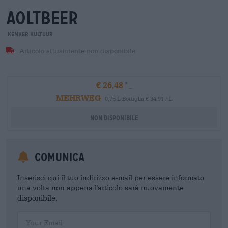
aoltbeer
Kemker Kultuur
Articolo attualmente non disponibile
€ 26,48
MEHRWEG
0,75 L Bottiglia € 34,91 / L
Non disponibile
Comunica
Inserisci qui il tuo indirizzo e-mail per essere informato
una volta non appena l'articolo sarà nuovamente
disponibile.
Your Email