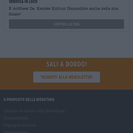
Verifica in loco
È Aoltbeer Da Kemker Kultuur Disponibile anche nella mia
filiale?
Controlla ora
Sali a bordo!
'Iscriviti alla newsletter'
A proposito della Bierothek
Offerte di lavoro alla Bierothek
®
Sostenibilità
Impegno sociale
Passeggiata