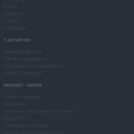
Rivista
Download
Contatto
Corporativo
Ti aiutiamo noi
Seminari sulla birra
Metodi di pagamento
Navigazione
/
Internazionale
Domande frequenti
Bierothek
- Partner
®
Clienti commerciali
Franchigia
Inclusione nella gamma Bierothek
®
B2B e B2F
Piattaforma delle accise
Accesso al rivenditore Hopnet