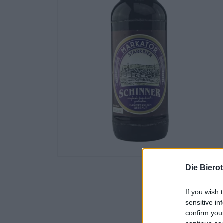
Die Biero
If you wish 
sensitive in
confirm you
continue se