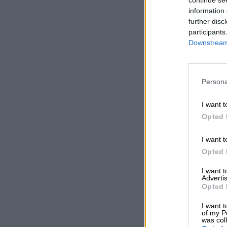
information 
further disc
participants
Downstream 
Persona
I want t
Opted 
I want t
Opted 
I want 
Advertis
Opted 
I want t
of my P
was col