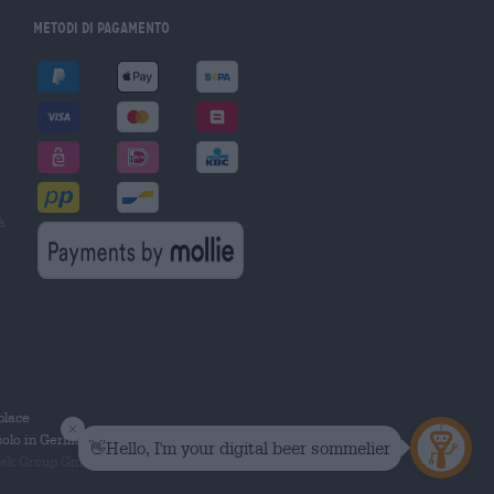
Metodi di pagamento
à
tplace
solo in Germania.
 Group GmbH. Tutti i diritti riservati.