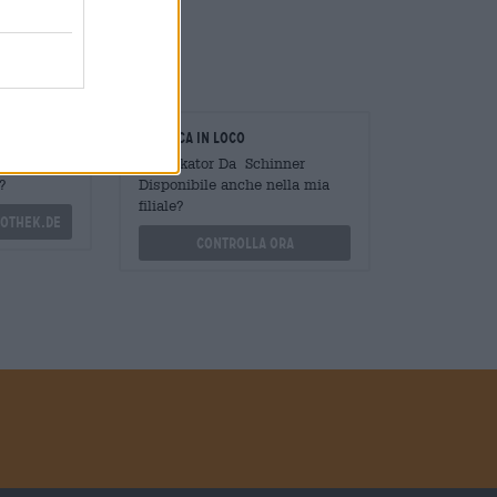
oratori
Verifica in loco
Mengen
È Markator Da Schinner
?
Disponibile anche nella mia
filiale?
othek.de
Controlla ora