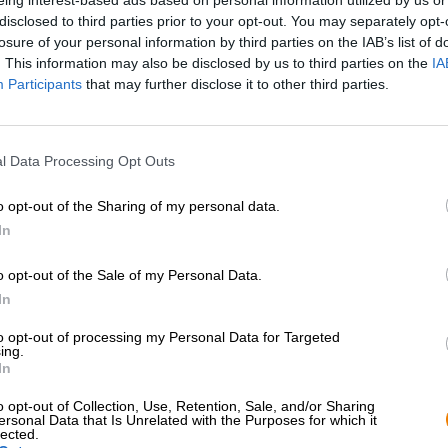
* I prezzi sono comprensivi di accisa
disclosed to third parties prior to your opt-out. You may separately opt-
losure of your personal information by third parties on the IAB’s list of
. This information may also be disclosed by us to third parties on the
IA
Descrizione
Informazioni
Recensioni
(0)
Participants
that may further disclose it to other third parties.
Quando le giornate si accorciano e diventano più fredde
l Data Processing Opt Outs
insopportabile, da ore cade dal cielo una pioggia fredd
giovane si accende per la prima volta il caminetto, allor
birra giusta accarezza l'anima, riscalda dall'interno e c
o opt-out of the Sharing of my personal data.
l'aroma meraviglioso un'atmosfera accogliente e festosa.
In
In situazioni come queste ci piace prendere una birra Bo
o opt-out of the Sale of my Personal Data.
porzione extra di alcol e viene solitamente prodotto co
In
Una variante artigianale della Franconia proviene dal birr
Franconia è un potente Doppelbock che porta nel bicchi
to opt-out of processing my Personal Data for Targeted
ing.
per l'anima e un corpo potente. La birra è maturata per 
In
per l'alto mosto originale e un scintillante colore rosso
e frutti scuri si alza dalla schiuma compatta e cremosa. 
o opt-out of Collection, Use, Retention, Sale, and/or Sharing
e intrappola il palato con malto tostato, caramello, spez
ersonal Data that Is Unrelated with the Purposes for which it
nobile. Schinners Markator fornisce tutto ciò di cui hai
lected.