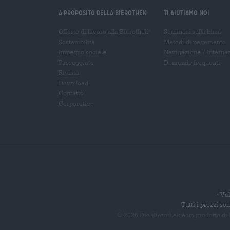
A proposito della Bierothek
Ti aiutiamo noi
Offerte di lavoro alla Bierothek
Seminari sulla birra
®
Sostenibilità
Metodi di pagamento
Impegno sociale
Navigazione
/
Interna
Passeggiata
Domande frequenti
Rivista
Download
Contatto
Corporativo
Val
*
Tutti i prezzi s
© 2026 Die Bierothek
è un prodotto di