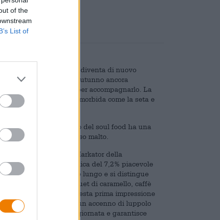
out of the
 downstream
B’s List of
, la settimana lavorativa diventa di nuovo
a e umida o quando nell'autunno ancora
a ci vuole la giusta birra per accompagnarlo. La
rea con la sua consistenza morbida come la seta e
ck. L'equivalente birrario del soul food ha una
n un'abbondanza di gustoso malto.
ificio Schinner. Il loro Markator della
ere una gradazione alcolica del 7,2% piacevole
un tempo particolarmente lungo e si distingue
 rubino castagna. Un bouquet di caramello, caffè
Il gusto iniziale segue questa prima impressione
ie calde, fumo delicato e un accenno di luppolo
 bisogno dopo una lunga giornata e garantisce