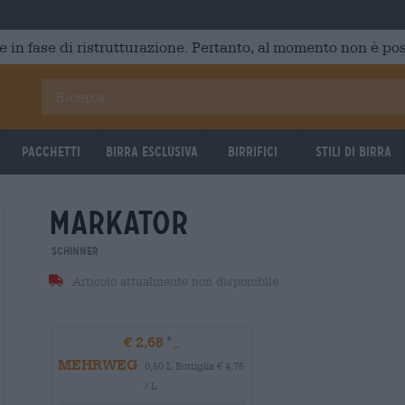
e in fase di ristrutturazione. Pertanto, al momento non è poss
Pacchetti
Birra Esclusiva
Birrifici
Stili di birra
markator
Schinner
Articolo attualmente non disponibile
€ 2,68
MEHRWEG
0,50 L Bottiglia € 4,76
/ L