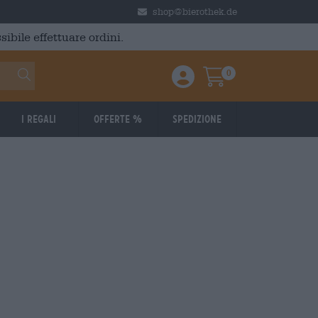
shop@bierothek.de
ibile effettuare ordini.
0
Einloggen / Anmelden
Warenkorb
I regali
Offerte %
Spedizione