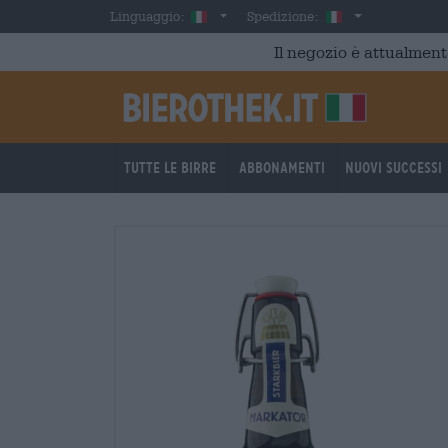
Skip to main content
Italian
Italia
Linguaggio:
Spedizione:
Il negozio è attualment
Tutte le birre
Abbonamenti
Nuovi successi