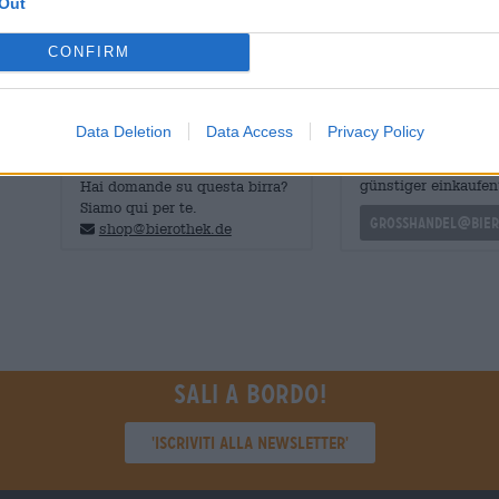
Out
un piacevole relax sorso dopo sorso.
CONFIRM
Data Deletion
Data Access
Privacy Policy
CONSULENZA GRATUITA SULLA
commercianti o rist
BIRRA
Du willst größere 
günstiger einkaufen
Hai domande su questa birra?
Siamo qui per te.
grosshandel@bier
shop@bierothek.de
Sali a bordo!
'Iscriviti alla newsletter'