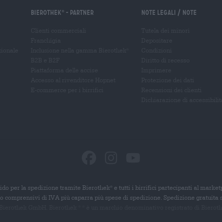
Bierothek
- Partner
Note legali / Note
®
Clienti commerciali
Tutela dei minori
Franchigia
Depositare
zionale
Inclusione nella gamma Bierothek
Condizioni
®
B2B e B2F
Diritto di recesso
Piattaforma delle accise
Imprimere
Accesso al rivenditore Hopnet
Protezione dei dati
E-commerce per i birrifici
Recensioni dei clienti
Dichiarazione di accessibilit
ido per la spedizione tramite Bierothek
e tutti i birrifici partecipanti al marke
®
ono comprensivi di IVA più caparra più spese di spedizione. Spedizione gratuita 
 Bierothek GmbH. Bierothek
è un
marchio denominativo registrato di Bierothek
®
®