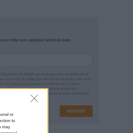
o una volta non appena l'articolo sarà
di Bierothek ® GmbH per la creazione e la gestione di
 e un controllo delle mie attività di vendita e dei miei
o in qualsiasi momento con effetto per il futuro
oca del consenso non pregiudica la liceità del
 della revoca. Ulteriori informazioni sono disponibili
Registrati
sonal or
ection to
ou may
are
€ 0,15
 personal