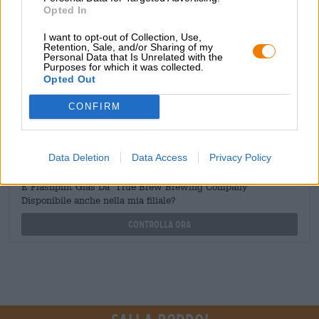
Opted In
Hai domande su questa birra? Siamo qui per te.
shop@bierothek.de
I want to opt-out of Collection, Use,
Retention, Sale, and/or Sharing of my
Personal Data that Is Unrelated with the
Purposes for which it was collected.
commercianti o ristoratori
Opted Out
Du willst größere Mengen günstiger einkaufen?
CONFIRM
grosshandel@bierothek.de
Data Deletion
Data Access
Privacy Policy
Verifica in loco
È Flashpint Glas Da True Brew Brewing Company
Disponibile anche nella mia filiale?
Controlla ora