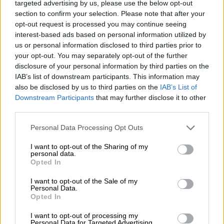
targeted advertising by us, please use the below opt-out
Il bicchiere Flashpint di True Brew è un bicchiere da
section to confirm your selection. Please note that after your
degustazione che ha una forma molto simile a un
opt-out request is processed you may continue seeing
tradizionale bicchiere Teku. L’unica differenza è che il
interest-based ads based on personal information utilized by
bicchiere di True Brew non ha uno stelo. Il bicchiere
us or personal information disclosed to third parties prior to
bombato rimane stabile sul tavolo anche senza stelo, si
your opt-out. You may separately opt-out of the further
tiene bene in mano e presenta perfettamente la birra.
Inoltre la forma speciale esalta gli aromi della birra. Il
disclosure of your personal information by third parties on the
profumo e il gusto possono svilupparsi e vengono
IAB’s list of downstream participants. This information may
trasportati nei punti giusti sulla lingua attraverso il bordo
also be disclosed by us to third parties on the
IAB’s List of
sottile. Il bicchiere rende bere la birra un piacere per tutti i
Downstream Participants
that may further disclose it to other
sensi e porta l’aroma a un livello superiore.
third parties.
Le specialità di birra della True Brew Brewing Company
Personal Data Processing Opt Outs
hanno un sapore ancora migliore nel bicchiere Flashpint e
anche tutte le altre birre artigianali fanno una bella figura.
I want to opt-out of the Sharing of my
personal data.
Se stai cercando un bicchiere pratico e senza pretese per
Opted In
IPA, ale, stout e simili, ti consigliamo questo tuttofare.
I want to opt-out of the Sale of my
Il bicchiere perfetto per ogni occasione!
Personal Data.
Opted In
I want to opt-out of processing my
Personal Data for Targeted Advertising.
CONSULENZA GRATUITA SULLA BIRRA