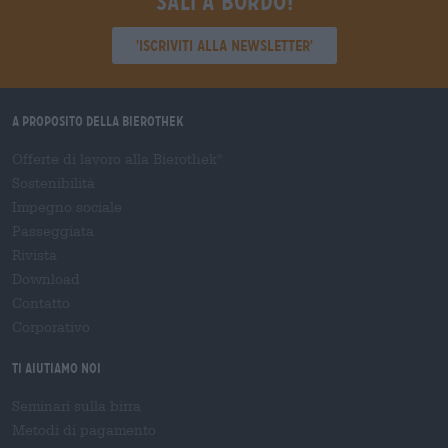
Sali a bordo!
'Iscriviti alla newsletter'
A proposito della Bierothek
Offerte di lavoro alla Bierothek
®
Sostenibilità
Impegno sociale
Passeggiata
Rivista
Download
Contatto
Corporativo
Ti aiutiamo noi
Seminari sulla birra
Metodi di pagamento