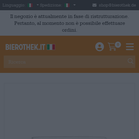
Skip to main content
Italian
Italia
Linguaggio:
Spedizione:
shop@bierothek.de
Il negozio è attualmente in fase di ristrutturazione.
Pertanto, al momento non è possibile effettuare
ordini.
0
Einloggen / An
Warenkor
M