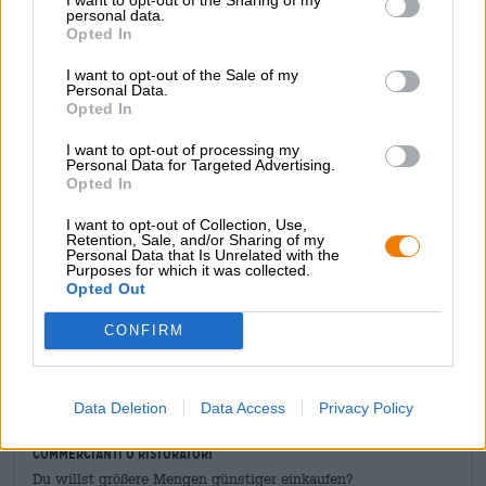
Il Jacob’sche Jacobator si presenta nel colore dei cappelli
personal data.
dei funghi porcini marrone intenso ed è coronato da una
Opted In
buona quantità di schiuma delicatamente colorata. Un
I want to opt-out of the Sale of my
profumo seducente si alza dallo splendore denso e solido,
Personal Data.
che continua uno a uno nel gusto: caramello cremoso
Opted In
incontra banana maculata marrone, chiodi di garofano,
cannella, zucchero di canna, lievito speziato e liquore
I want to opt-out of processing my
dolce. La Doppelbock incanta anche con un corpo
Personal Data for Targeted Advertising.
Opted In
voluminoso e una sensazione in bocca vellutata.
Delizioso!
I want to opt-out of Collection, Use,
Retention, Sale, and/or Sharing of my
Personal Data that Is Unrelated with the
Purposes for which it was collected.
Opted Out
CONFIRM
CONSULENZA GRATUITA SULLA BIRRA
Hai domande su questa birra? Siamo qui per te.
shop@bierothek.de
Data Deletion
Data Access
Privacy Policy
commercianti o ristoratori
Du willst größere Mengen günstiger einkaufen?