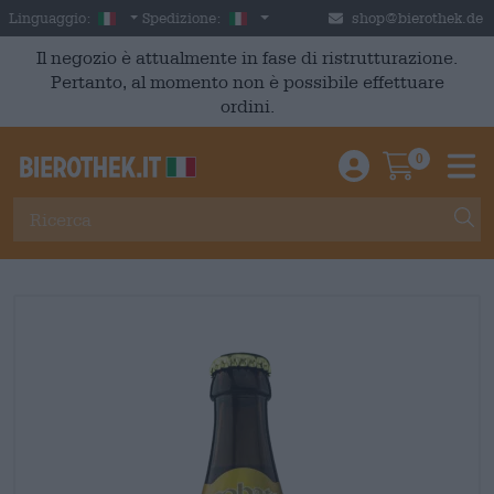
Skip to main content
Italian
Italia
Linguaggio:
Spedizione:
shop@bierothek.de
Il negozio è attualmente in fase di ristrutturazione.
Pertanto, al momento non è possibile effettuare
ordini.
0
Einloggen / An
Warenkor
M