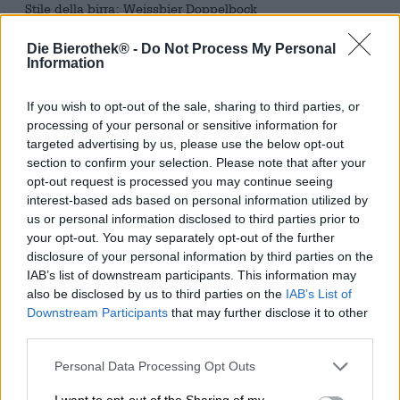
Stile della birra: Weissbier Doppelbock
In estate la Weizen è un meraviglioso rinfresco e la nostra
Die Bierothek® -
Do Not Process My Personal
prima scelta in cantina o nella birreria all’aperto. La
Information
gustosa birra con i cereali più pregiati e un bouquet di
banane mature, chiodi di garofano e agrumi piccanti si
If you wish to opt-out of the sale, sharing to third parties, or
sposa perfettamente con tutte le specialità della cucina
processing of your personal or sensitive information for
francone e bavarese e disseta nelle giornate calde come
targeted advertising by us, please use the below opt-out
nessun’altra birra. Ma la birra di frumento può essere
section to confirm your selection. Please note that after your
davvero buona anche in inverno.
opt-out request is processed you may continue seeing
Il birrificio della famiglia Jacob di Bodenwöhr si è
interest-based ads based on personal information utilized by
specializzato nella produzione di meravigliose birre di
us or personal information disclosed to third parties prior to
frumento e, oltre alle versioni estive, produce anche
your opt-out. You may separately opt-out of the further
alcuni esemplari sviluppati appositamente per l’inverno.
disclosure of your personal information by third parties on the
Una di queste creazioni speciali è, ad esempio, la
IAB’s list of downstream participants. This information may
Jacobator: con un’enorme gradazione alcolica del 7,5% la
also be disclosed by us to third parties on the
IAB’s List of
forte birra di frumento Doppelbock riscalda corpo e anima
Downstream Participants
that may further disclose it to other
anche quando le temperature raggiungono i gradi sotto
third parties.
zero. Grazie alla maturazione extra lunga, la birra bock
speziata porta nel bicchiere un corpo complesso con un
Personal Data Processing Opt Outs
aroma profondo.
I want to opt-out of the Sharing of my