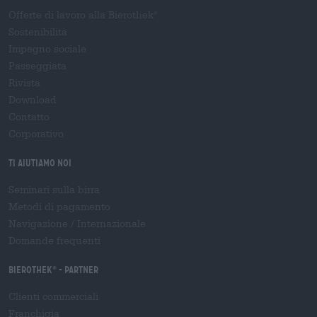
Offerte di lavoro alla Bierothek
®
Sostenibilità
Impegno sociale
Passeggiata
Rivista
Download
Contatto
Corporativo
Ti aiutiamo noi
Seminari sulla birra
Metodi di pagamento
Navigazione
/
Internazionale
Domande frequenti
Bierothek
- Partner
®
Clienti commerciali
Franchigia