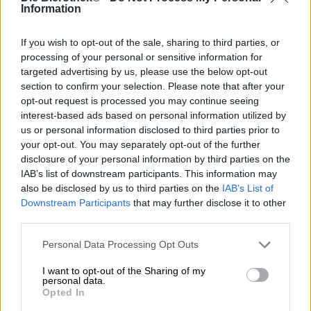
A molti di noi non piace l’inverno. Piangiamo l’estate
Information
leggera con tutte le sue delizie, ci manca molto il calore, la
luce e l’atmosfera rilassata e siamo già tristi alla fine di
If you wish to opt-out of the sale, sharing to third parties, or
agosto che l’autunno sia proprio dietro l’angolo. La
processing of your personal or sensitive information for
stagione fredda porta umidità e nebbia, fango e pioggia
targeted advertising by us, please use the below opt-out
costante, buio e temperature inospitali. Dobbiamo
section to confirm your selection. Please note that after your
avvolgerci in giacche spesse, indossare scarpe
opt-out request is processed you may continue seeing
impermeabili e non possiamo più stare fuori tutto il
interest-based ads based on personal information utilized by
giorno. Passato il sempre grigio novembre, lo stress
us or personal information disclosed to third parties prior to
natalizio già incombe e poi l’atmosfera è infelice fino a
your opt-out. You may separately opt-out of the further
marzo. Una vera tragedia, se non fosse per le ottime birre
disclosure of your personal information by third parties on the
invernali!
IAB’s list of downstream participants. This information may
È tradizione, soprattutto in Baviera e Franconia, addolcire
also be disclosed by us to third parties on the
IAB’s List of
l’inverno con specialità di birra ricche, forti e speziate.
Downstream Participants
that may further disclose it to other
Queste birre vengono prodotte giusto in tempo per l’inizio
third parties.
dell’inverno o dell’autunno e, con un aumento di alcol e
gusto, ci tengono comodamente caldi durante la scomoda
Personal Data Processing Opt Outs
metà dell’anno.
I want to opt-out of the Sharing of my
Una prelibatezza tra queste birre speciali è la Winter Gold
personal data.
Opted In
del birrificio della famiglia Jacob. Anno dopo anno, il team
di Bodenwöhr prepara una pozione magica che vi