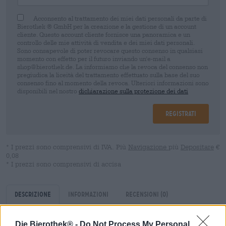
Acconsento al trattamento dei miei dati personali da parte di
Bierothek ® GmbH per la creazione e la gestione di un account
cliente. Questo account cliente fornisce una panoramica e un
controllo delle mie attività di vendita e dei miei dati personali.
Sono consapevole di poter revocare questo consenso in qualsiasi
momento con effetto per il futuro inviando un'e-mail a
shop@bierothek.de. La informiamo che la revoca del consenso non
pregiudica la liceità del trattamento effettuato sulla base del suo
consenso fino al momento della revoca. Ulteriori informazioni sono
disponibili nel nostro
dichiarazione sulla protezione dei dati
Registrati
* I prezzi sono comprensivi di IVA. Più
Navigazione
più
Depositare
€
0,08
* I prezzi sono comprensivi di accisa
Descrizione
Informazioni
Recensioni
(0)
Die Bierothek® -
Do Not Process My Personal