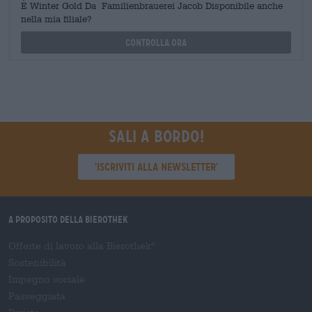
È Winter Gold Da Familienbrauerei Jacob Disponibile anche
nella mia filiale?
Controlla ora
Sali a bordo!
'Iscriviti alla newsletter'
A proposito della Bierothek
Offerte di lavoro alla Bierothek
®
Sostenibilità
Impegno sociale
Passeggiata