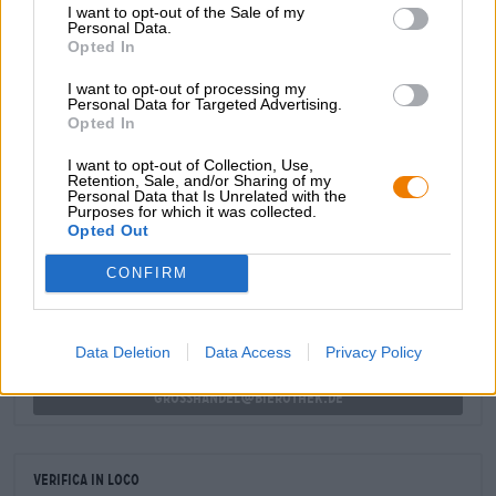
I want to opt-out of the Sale of my
incanterà con malto robusto, caramello cremoso, frutta
Personal Data.
candita e pan di spagna appena sfornato. Mettiti comodo
Opted In
a casa, dimentica grandine, nevischio, pioggerellina e
fanghiglia e regalati il pregiato oro invernale di Jacob!
I want to opt-out of processing my
Personal Data for Targeted Advertising.
Opted In
I want to opt-out of Collection, Use,
Retention, Sale, and/or Sharing of my
Personal Data that Is Unrelated with the
Purposes for which it was collected.
CONSULENZA GRATUITA SULLA BIRRA
Opted Out
Hai domande su questa birra? Siamo qui per te.
shop@bierothek.de
CONFIRM
commercianti o ristoratori
Data Deletion
Data Access
Privacy Policy
Du willst größere Mengen günstiger einkaufen?
grosshandel@bierothek.de
Verifica in loco