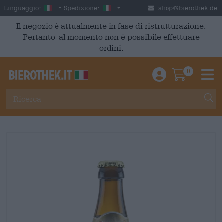
Skip to main content
Italian
Italia
Linguaggio:
Spedizione:
shop@bierothek.de
Il negozio è attualmente in fase di ristrutturazione.
Pertanto, al momento non è possibile effettuare
ordini.
0
Einloggen / An
Warenkor
M