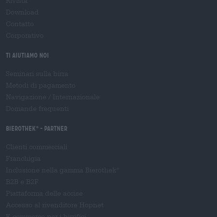
Rivista
Download
Contatto
Corporativo
Ti aiutiamo noi
Seminari sulla birra
Metodi di pagamento
Navigazione
/
Internazionale
Domande frequenti
Bierothek
- Partner
®
Clienti commerciali
Franchigia
Inclusione nella gamma Bierothek
®
B2B e B2F
Piattaforma delle accise
Accesso al rivenditore Hopnet
E-commerce per i birrifici