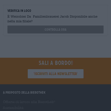
Verifica in loco
È Weissbier Da Familienbrauerei Jacob Disponibile anche
nella mia filiale?
Controlla ora
Sali a bordo!
'Iscriviti alla newsletter'
A proposito della Bierothek
Offerte di lavoro alla Bierothek
®
Sostenibilità