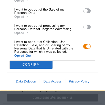
Opted In
garofano; il gusto segue immediatamente. Al palato,
un'armonia cremosa di banana matura, spezie calde e
I want to opt-out of the Sale of my
Personal Data.
lievito si unisce alle fresche note di luppolo. Una sottile
Opted In
amarezza bilancia abilmente la dolcezza fruttata.
I want to opt-out of processing my
La birra di frumento Jacob è una delizia frizzante per le
Personal Data for Targeted Advertising.
giornate soleggiate e per quelle in cui ti manca l'estate.
Opted In
I want to opt-out of Collection, Use,
Retention, Sale, and/or Sharing of my
Personal Data that Is Unrelated with the
Purposes for which it was collected.
Opted Out
CONSULENZA GRATUITA SULLA BIRRA
Hai domande su questa birra? Siamo qui per te.
CONFIRM
shop@bierothek.de
Data Deletion
Data Access
Privacy Policy
commercianti o ristoratori
Du willst größere Mengen günstiger einkaufen?
grosshandel@bierothek.de