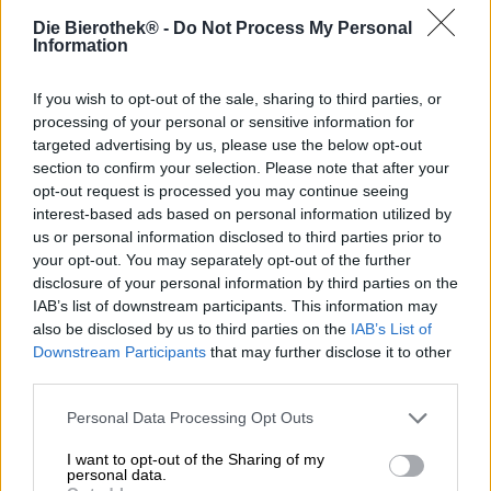
Die Bierothek® -
Do Not Process My Personal
Il birrificio della famiglia Jacob si trova nella posizione più
Information
idilliaca direttamente sulle rive del lago Hammersee.
Incorniciati da ombrose betulle, salici piangenti e tigli
If you wish to opt-out of the sale, sharing to third parties, or
potete sedervi sulla terrazza della locanda del birrificio e
processing of your personal or sensitive information for
viziarvi con specialità fatte in casa. È particolarmente
bello quando il sole splende dal cielo azzurro, una leggera
targeted advertising by us, please use the below opt-out
brezza soffia sull'acqua e le temperature superano i 20
section to confirm your selection. Please note that after your
gradi. Anche la birra di frumento fatta in casa è ottima in
opt-out request is processed you may continue seeing
queste occasioni. L'infuso da bere rinfresca con note
interest-based ads based on personal information utilized by
fruttate, carattere frizzante e raffinata anidride carbonica
us or personal information disclosed to third parties prior to
frizzante e ha un buon sapore anche quando lo si beve
your opt-out. You may separately opt-out of the further
sulla propria terrazza, in giardino, in riva al lago di cava o
disclosure of your personal information by third parties on the
durante una grigliata.
IAB’s list of downstream participants. This information may
also be disclosed by us to third parties on the
IAB’s List of
La classica bavarese ha già vinto numerosi premi e viene
Downstream Participants
that may further disclose it to other
prodotta da decenni secondo una ricetta collaudata.
third parties.
Nel bicchiere l'infuso si presenta come un miele dorato
Personal Data Processing Opt Outs
stratificato con forti veli di lievito. Una corona in schiuma
solida e a pori densi completa armoniosamente il look.
I want to opt-out of the Sharing of my
L'aroma olfattivo era composto da pane alla banana
personal data.
appena sfornato, lievito speziato e un accenno di chiodi di