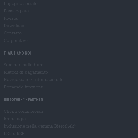
Impegno sociale
Passeggiata
Rivista
Download
Contatto
Corporativo
Ti aiutiamo noi
Seminari sulla birra
Metodi di pagamento
Navigazione
/
Internazionale
Domande frequenti
Bierothek
- Partner
®
Clienti commerciali
Franchigia
Inclusione nella gamma Bierothek
®
B2B e B2F