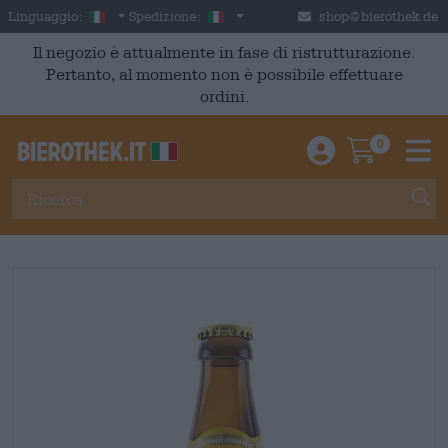
Skip to main content
Italian
Italia
Linguaggio:
Spedizione:
shop@bierothek.de
Il negozio è attualmente in fase di ristrutturazione.
Pertanto, al momento non è possibile effettuare
ordini.
0
Einloggen / An
Warenkor
M