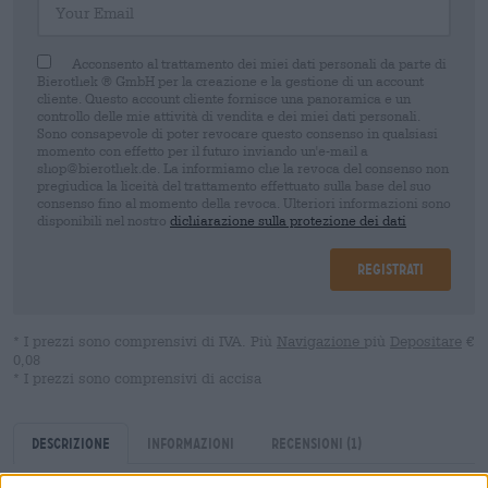
Acconsento al trattamento dei miei dati personali da parte di
Bierothek ® GmbH per la creazione e la gestione di un account
cliente. Questo account cliente fornisce una panoramica e un
controllo delle mie attività di vendita e dei miei dati personali.
Sono consapevole di poter revocare questo consenso in qualsiasi
momento con effetto per il futuro inviando un'e-mail a
shop@bierothek.de. La informiamo che la revoca del consenso non
pregiudica la liceità del trattamento effettuato sulla base del suo
consenso fino al momento della revoca. Ulteriori informazioni sono
disponibili nel nostro
dichiarazione sulla protezione dei dati
Registrati
* I prezzi sono comprensivi di IVA. Più
Navigazione
più
Depositare
€
0,08
* I prezzi sono comprensivi di accisa
Descrizione
Informazioni
Recensioni
(1)