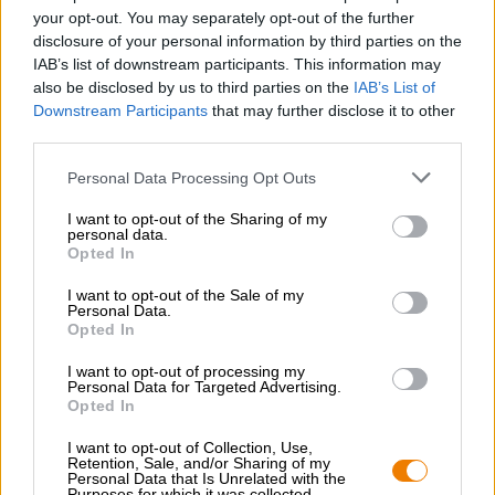
in bocca lussuosa e avvincente esalta l’illusione e
your opt-out. You may separately opt-out of the further
conferisce alla birra l’aspetto di un delizioso dessert.
disclosure of your personal information by third parties on the
L’amarezza frizzante e ben posizionata completa
IAB’s list of downstream participants. This information may
armoniosamente il piacere della birra e lascia desiderare
also be disclosed by us to third parties on the
IAB’s List of
di più non appena si è gustata l’ultima goccia.
Downstream Participants
that may further disclose it to other
third parties.
Personal Data Processing Opt Outs
I want to opt-out of the Sharing of my
CONSULENZA GRATUITA SULLA BIRRA
personal data.
Opted In
Hai domande su questa birra? Siamo qui per te.
shop@bierothek.de
I want to opt-out of the Sale of my
Personal Data.
Opted In
commercianti o ristoratori
I want to opt-out of processing my
Du willst größere Mengen günstiger einkaufen?
Personal Data for Targeted Advertising.
Opted In
grosshandel@bierothek.de
I want to opt-out of Collection, Use,
Retention, Sale, and/or Sharing of my
Personal Data that Is Unrelated with the
Purposes for which it was collected.