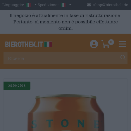
Skip to main content
Italian
Italia
Linguaggio:
Spedizione:
shop@bierothek.de
Il negozio è attualmente in fase di ristrutturazione.
Pertanto, al momento non è possibile effettuare
ordini.
0
Einloggen / An
Warenkor
M
25.09.2025