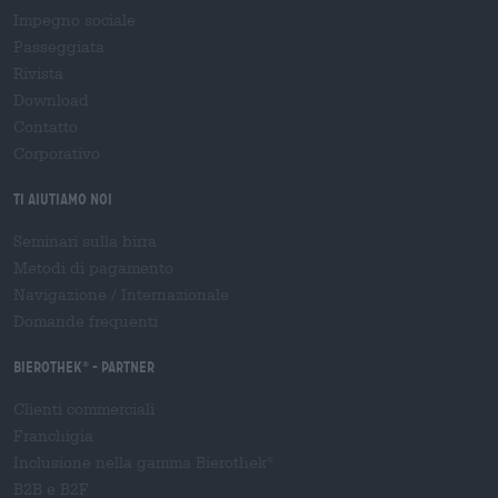
Impegno sociale
Passeggiata
Rivista
Download
Contatto
Corporativo
Ti aiutiamo noi
Seminari sulla birra
Metodi di pagamento
Navigazione
/
Internazionale
Domande frequenti
Bierothek
- Partner
®
Clienti commerciali
Franchigia
Inclusione nella gamma Bierothek
®
B2B e B2F