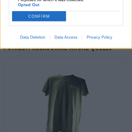
Verifica in loco
Opted Out
È Delicious Hazy IPA Da Stone Brewing USA Disponibile
anche nella mia filiale?
CONFIRM
Controlla ora
Data Deletion
Data Access
Privacy Policy
Potresti assaggiare anche quello