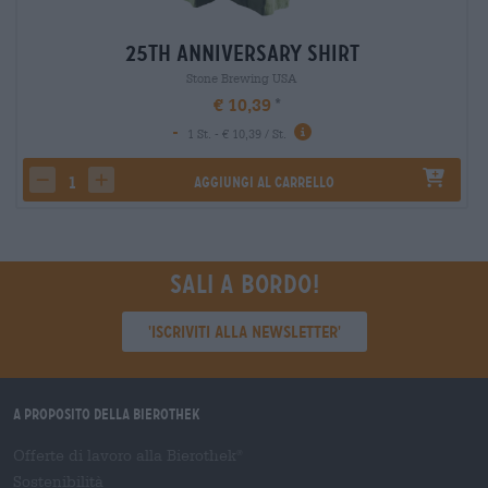
25th Anniversary Shirt
Stone Brewing USA
€ 10,39
-
1 St. - € 10,39 / St.
Aggiungi al carrello
decrease quantity
increase quantity
Sali a bordo!
'Iscriviti alla newsletter'
A proposito della Bierothek
Offerte di lavoro alla Bierothek
®
Sostenibilità