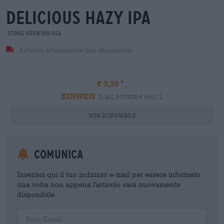
delicious hazy ipa
Stone Brewing USA
Articolo attualmente non disponibile
€ 3,39
EINWEG
0,36 L POTERE € 8,83 / L
Non disponibile
Comunica
Inserisci qui il tuo indirizzo e-mail per essere informato
una volta non appena l'articolo sarà nuovamente
disponibile.
Your Email