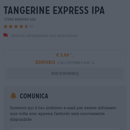
tangerine express ipa
Stone Brewing USA
(3)
Articolo attualmente non disponibile
€ 3,69
EINWEG
0,36 L POTERE € 9,69 / L
Non disponibile
Comunica
Inserisci qui il tuo indirizzo e-mail per essere informato
una volta non appena l'articolo sarà nuovamente
disponibile.
Your Email