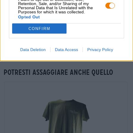
Retention, Sale, and/or Sharing of my
grosshandel@bierothek.de
Personal Data that Is Unrelated with the
Purposes for which it was collected.
Opted Out
Verifica in loco
CONFIRM
È Tangerine Express IPA Da Stone Brewing USA Disponibile
anche nella mia filiale?
Controlla ora
Data Deletion
Data Access
Privacy Policy
Potresti assaggiare anche quello