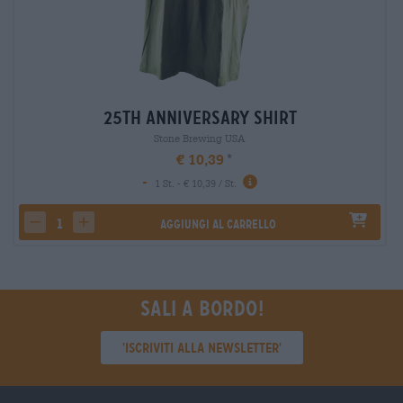
25th Anniversary Shirt
Stone Brewing USA
€ 10,39
-
1 St. - € 10,39 / St.
Aggiungi al carrello
decrease quantity
increase quantity
Sali a bordo!
'Iscriviti alla newsletter'