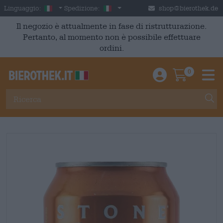
Skip to main content
Italian
Italia
Linguaggio:
Spedizione:
shop@bierothek.de
Il negozio è attualmente in fase di ristrutturazione.
Pertanto, al momento non è possibile effettuare
ordini.
0
Einloggen / An
Warenkor
M