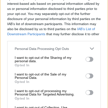
inizi lo spettacolo della frutta. Accompagnato da
interest-based ads based on personal information utilized by
un’amarezza dominante, al palato sboccia un intero
us or personal information disclosed to third parties prior to
bouquet di diverse note di agrumi e delizia le papille
your opt-out. You may separately opt-out of the further
gustative con gli aromi corposi di pompelmo, mandarino,
disclosure of your personal information by third parties on the
limone, scorza d’arancia e sottile ananas. Una delicata
IAB’s list of downstream participants. This information may
nota erbacea e un tocco di resina di pino completano
also be disclosed by us to third parties on the
IAB’s List of
abilmente gli aromi. Il finale è abbastanza amaro e
Downstream Participants
that may further disclose it to other
presenta note di pompelmo e mandarino che persistono a
third parties.
lungo sulla lingua.
Personal Data Processing Opt Outs
Delizioso!
I want to opt-out of the Sharing of my
personal data.
Opted In
CONSULENZA GRATUITA SULLA BIRRA
I want to opt-out of the Sale of my
Hai domande su questa birra? Siamo qui per te.
Personal Data.
shop@bierothek.de
Opted In
I want to opt-out of processing my
Personal Data for Targeted Advertising.
commercianti o ristoratori
Opted In
Du willst größere Mengen günstiger einkaufen?
I want to opt-out of Collection, Use,