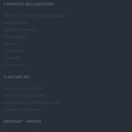
A proposito della Bierothek
Offerte di lavoro alla Bierothek
®
Sostenibilità
Impegno sociale
Passeggiata
Rivista
Download
Contatto
Corporativo
Ti aiutiamo noi
Seminari sulla birra
Metodi di pagamento
Navigazione
/
Internazionale
Domande frequenti
Bierothek
- Partner
®