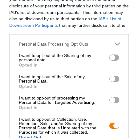
piacere inizia già prima del primo sorso. Un irresistibile
disclosure of your personal information by third parties on the
profumo di mele cotte riempie l’aria e scatena sentimenti
di felicità.
IAB’s list of downstream participants. This information may
also be disclosed by us to third parties on the
IAB’s List of
L’inverno può arrivare con questa bella goccia di BRLO!
Downstream Participants
that may further disclose it to other
third parties.
Personal Data Processing Opt Outs
I want to opt-out of the Sharing of my
personal data.
CONSULENZA GRATUITA SULLA BIRRA
Opted In
Hai domande su questa birra? Siamo qui per te.
shop@bierothek.de
I want to opt-out of the Sale of my
Personal Data.
Opted In
commercianti o ristoratori
I want to opt-out of processing my
Du willst größere Mengen günstiger einkaufen?
Personal Data for Targeted Advertising.
Opted In
grosshandel@bierothek.de
I want to opt-out of Collection, Use,
Retention, Sale, and/or Sharing of my
Personal Data that Is Unrelated with the
Purposes for which it was collected.
Verifica in loco
Opted Out