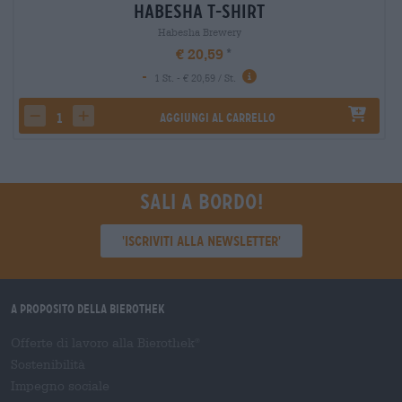
Habesha T-Shirt
Habesha Brewery
€ 20,59
-
1 St. - € 20,59 / St.
Aggiungi al carrello
decrease quantity
increase quantity
Sali a bordo!
'Iscriviti alla newsletter'
A proposito della Bierothek
Offerte di lavoro alla Bierothek
®
Sostenibilità
Impegno sociale