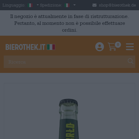
Skip to main content
Italian
Italia
Linguaggio:
Spedizione:
shop@bierothek.de
Il negozio è attualmente in fase di ristrutturazione.
Pertanto, al momento non è possibile effettuare
ordini.
0
Einloggen / An
Warenkor
M