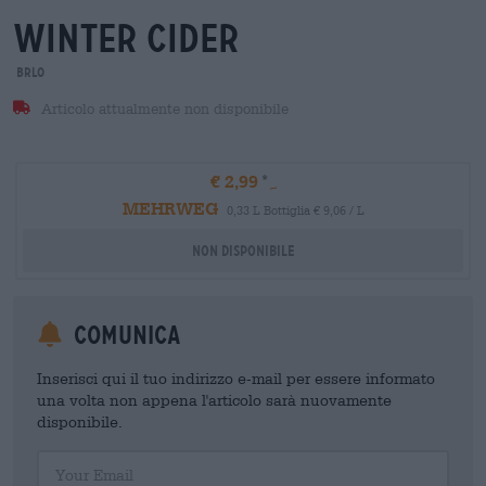
winter cider
BRLO
Articolo attualmente non disponibile
€ 2,99
MEHRWEG
0,33 L Bottiglia € 9,06 / L
Non disponibile
Comunica
Inserisci qui il tuo indirizzo e-mail per essere informato
una volta non appena l'articolo sarà nuovamente
disponibile.
Your Email