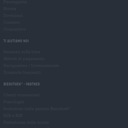
Passeggiata
Rivista
Download
Contatto
Corporativo
Ti aiutiamo noi
Seminari sulla birra
Metodi di pagamento
Navigazione
/
Internazionale
Domande frequenti
Bierothek
- Partner
®
Clienti commerciali
Franchigia
Inclusione nella gamma Bierothek
®
B2B e B2F
Piattaforma delle accise