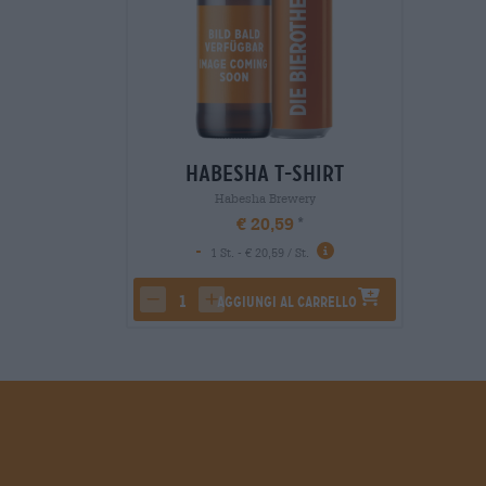
Habesha T-Shirt
Habesha Brewery
€ 20,59
-
1 St. - € 20,59 / St.
Aggiungi al carrello
decrease quantity
increase quantity