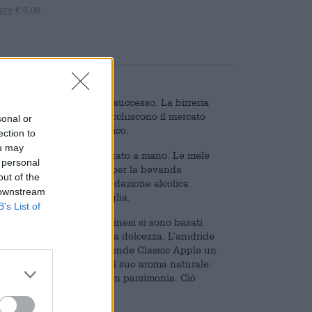
are
€ 0,08
zante è diventata un vero successo. La birreria
 carro del successo. Arricchiscono il mercato
sonal or
 moderne del sidro classico.
ection to
ou may
igliori ingredienti e preparato a mano. Le mele
 personal
ituiscono un’ottima base per la bevanda
out of the
lla capitale. Con una gradazione alcolica
 downstream
ncederti più di una bottiglia.
B’s List of
sta variante i birrai berlinesi si sono basati
 acidità fruttata e delicata dolcezza. L’anidride
ccettature sulla lingua e rende Classic Apple un
i concentra sulla mela nel suo aroma naturale:
lo zucchero viene usato con parsimonia. Ciò
 mela.