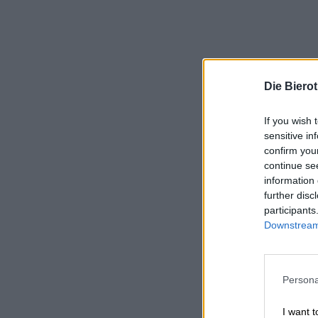
Die Biero
If you wish 
sensitive in
confirm you
continue se
information 
further disc
participants
Downstream 
Persona
I want t