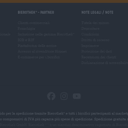
Bierothek
- Partner
Note legali / Note
®
Clienti commerciali
Tutela dei minori
Franchigia
Depositare
zionale
Inclusione nella gamma Bierothek
Condizioni
®
B2B e B2F
Diritto di recesso
Piattaforma delle accise
Imprimere
Accesso al rivenditore Hopnet
Protezione dei dati
E-commerce per i birrifici
Recensioni dei clienti
Dichiarazione di accessibilit
ido per la spedizione tramite Bierothek
e tutti i birrifici partecipanti al marke
®
ono comprensivi di IVA più caparra più spese di spedizione. Spedizione gratuita 
 Bierothek GmbH. Bierothek
è un
marchio denominativo registrato di Bierothek
®
®