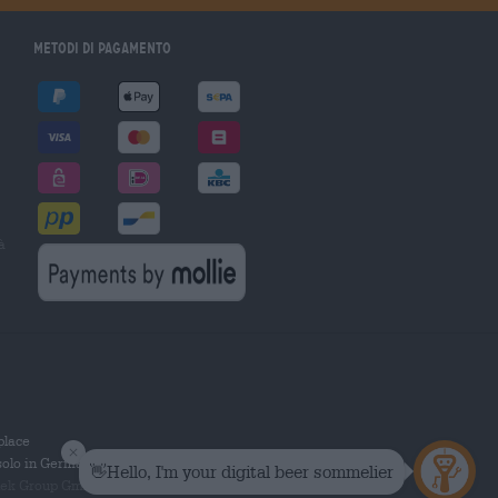
Metodi di pagamento
à
tplace
solo in Germania.
 Group GmbH. Tutti i diritti riservati.