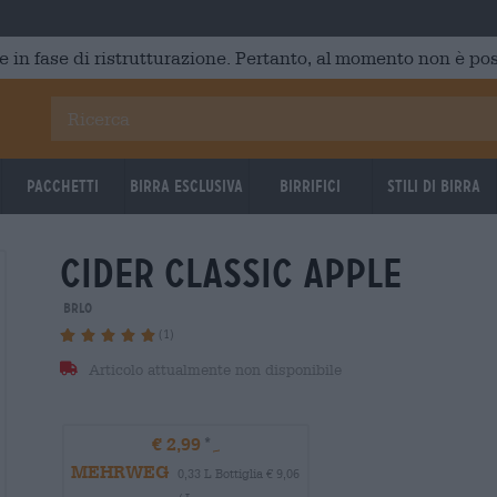
e in fase di ristrutturazione. Pertanto, al momento non è poss
Pacchetti
Birra Esclusiva
Birrifici
Stili di birra
cider classic apple
BRLO
(1)
Articolo attualmente non disponibile
€ 2,99
MEHRWEG
0,33 L Bottiglia € 9,06