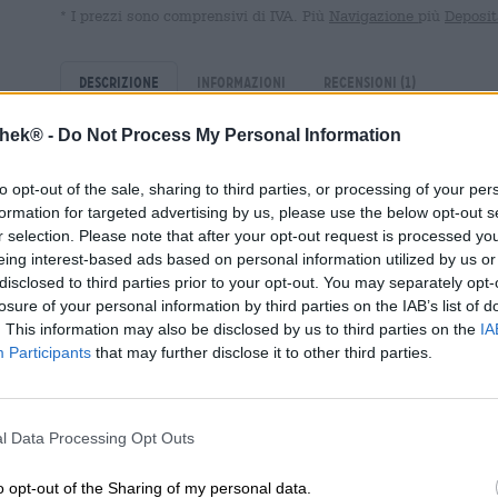
* I prezzi sono comprensivi di IVA. Più
Navigazione
più
Deposit
Descrizione
Informazioni
Recensioni
(1)
thek® -
Do Not Process My Personal Information
Il sidro esiste da un po’, ma recentemente la bibita friz
berlinese BRLO non ha esitato a lungo e si è lanciata sul
to opt-out of the sale, sharing to third parties, or processing of your per
del sidro con tre interpretazioni estremamente creative e
formation for targeted advertising by us, please use the below opt-out s
r selection. Please note that after your opt-out request is processed y
Nel tipico stile BRLO, anche il sidro è realizzato con i m
eing interest-based ads based on personal information utilized by us or
provengono da coltivazione biologica controllata e cost
disclosed to third parties prior to your opt-out. You may separately opt-
frizzante. Viene prodotta e imbottigliata direttamente ne
losure of your personal information by third parties on the IAB’s list of
bevibile del 4,5%, i sidri sono facili da gustare e puoi co
. This information may also be disclosed by us to third parties on the
IA
Participants
that may further disclose it to other third parties.
Il classico nella gamma del sidro è Classic Apple. Per que
sull’originale: fini note di mela accarezzano il palato con
carbonica piccante fa ballare la mela in tutte le sue sfa
successo estivo. A differenza della concorrenza, BRLO s
l Data Processing Opt Outs
qui non c’è posto per gli esaltatori di sapidità e anche 
consente di esprimere tutto il potenziale aromatico della
o opt-out of the Sharing of my personal data.