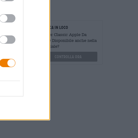
er una pausa!
oratori
Verifica in loco
Mengen
È Cider Classic Apple Da
?
BRLO Disponibile anche nella
mia filiale?
othek.de
Controlla ora