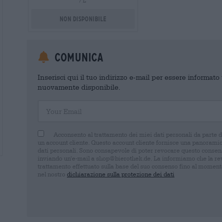
/ L
Non disponibile
Comunica
Inserisci qui il tuo indirizzo e-mail per essere informat
nuovamente disponibile.
Your Email
Acconsento al trattamento dei miei dati personali da parte 
un account cliente. Questo account cliente fornisce una panoramica
dati personali. Sono consapevole di poter revocare questo consens
inviando un'e-mail a shop@bierothek.de. La informiamo che la rev
trattamento effettuato sulla base del suo consenso fino al momento
nel nostro
dichiarazione sulla protezione dei dati