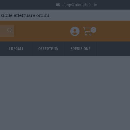
shop@bierothek.de
ibile effettuare ordini.
0
Einloggen / Anmelden
Warenkorb
I regali
Offerte %
Spedizione