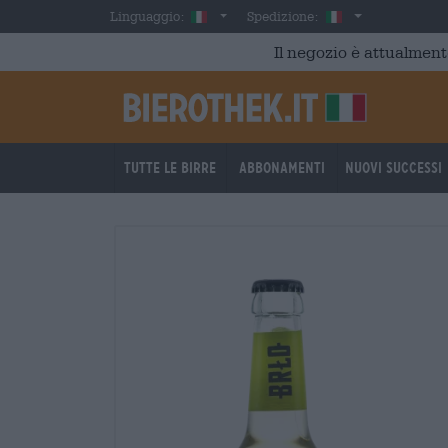
Skip to main content
Italian
Italia
Linguaggio:
Spedizione:
Il negozio è attualment
Tutte le birre
Abbonamenti
Nuovi successi