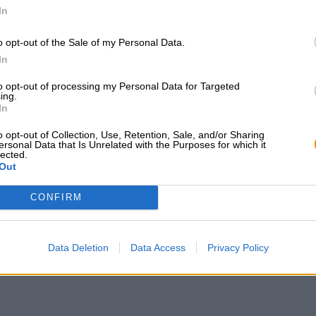
Il sidro di BRLO è un piacere leggero come una piuma p
In
o opt-out of the Sale of my Personal Data.
In
CONSULENZA GRATUITA SULLA
commercianti o rist
BIRRA
Du willst größere 
to opt-out of processing my Personal Data for Targeted
günstiger einkaufen
Hai domande su questa birra?
ing.
Siamo qui per te.
In
grosshandel@bier
shop@bierothek.de
o opt-out of Collection, Use, Retention, Sale, and/or Sharing
ersonal Data that Is Unrelated with the Purposes for which it
lected.
Out
che quello
CONFIRM
Data Deletion
Data Access
Privacy Policy