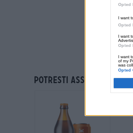
Opted 
I want t
Opted 
I want 
Advertis
Opted 
I want t
of my P
was col
Opted 
Potresti assaggiare an