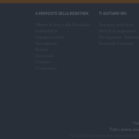
A proposito della Bierothek
Ti aiutiamo noi
Offerte di lavoro alla Bierothek
Seminari sulla birra
®
Sostenibilità
Metodi di pagamento
Impegno sociale
Navigazione
/
Interna
Passeggiata
Domande frequenti
Rivista
Download
Contatto
Corporativo
Val
*
Tutti i prezzi s
© 2026 Die Bierothek
è un prodotto di