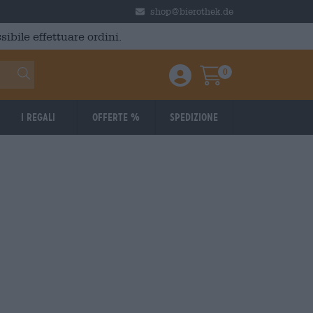
shop@bierothek.de
ibile effettuare ordini.
0
Einloggen / Anmelden
Warenkorb
I regali
Offerte %
Spedizione