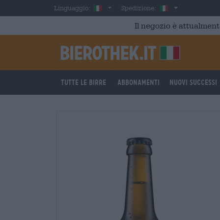
Skip to main content
Italian
Italia
Linguaggio:
Spedizione:
Il negozio è attualment
Tutte le birre
Abbonamenti
Nuovi successi