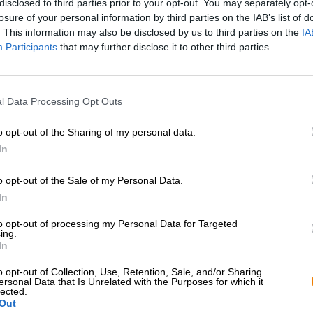
disclosed to third parties prior to your opt-out. You may separately opt-
* I prezzi sono comprensivi di IVA. Più
Navigazione
più
Deposit
losure of your personal information by third parties on the IAB’s list of
* I prezzi sono comprensivi di accisa
. This information may also be disclosed by us to third parties on the
IA
Participants
that may further disclose it to other third parties.
Descrizione
Informazioni
Recensioni
(1)
l Data Processing Opt Outs
Nella vasta gamma di birre insolite, la semplice IPA quas
questa India Pale Ale è un vero spasso.
o opt-out of the Sharing of my personal data.
In
L’
IPA
ha fatto molta strada: dai suoi inizi nell’era delle 
un periodo di siccità in cui lo stile della birra era quasi
o opt-out of the Sale of my Personal Data.
Pale Ale è uno degli stili di birra artigianale più popolar
birraio. Una buona IPA non è scienza missilistica, ma r
In
per domare quantità di luppolo, a volte irragionevolmente
sfumatura di sapore dai coni verdi senza far salire alle ste
to opt-out of processing my Personal Data for Targeted
ing.
capitale hanno imparato il loro mestiere e hanno ideat
In
tuoi sensi con succose note di agrumi e pino fresco.
o opt-out of Collection, Use, Retention, Sale, and/or Sharing
La Berliner IPA di BRLO scorre nel bicchiere in un oro 
ersonal Data that Is Unrelated with the Purposes for which it
corona di schiuma bianca e ariosa. Un meraviglioso fiore 
lected.
Out
note di mandarino, limone e grano maturato al sole. Il gu