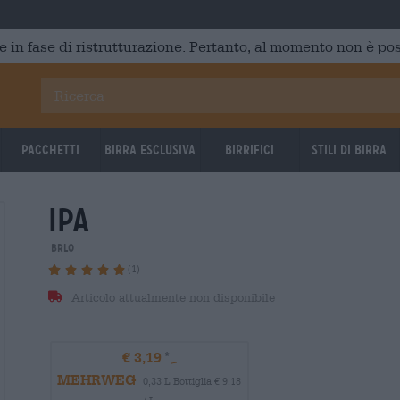
e in fase di ristrutturazione. Pertanto, al momento non è poss
Pacchetti
Birra Esclusiva
Birrifici
Stili di birra
ipa
BRLO
(1)
Articolo attualmente non disponibile
€ 3,19
MEHRWEG
0,33 L Bottiglia € 9,18