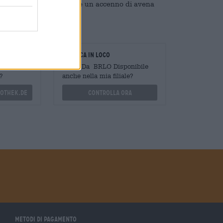
on pesca, resina di pino e un accenno di avena
oratori
Verifica in loco
Mengen
È IPA Da BRLO Disponibile
?
anche nella mia filiale?
othek.de
Controlla ora
Metodi di pagamento