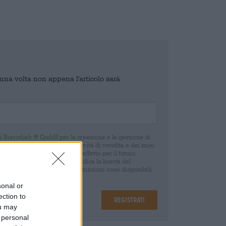
o una volta non appena l'articolo sarà
di Bierothek ® GmbH per la creazione e la gestione di
 e un controllo delle mie attività di vendita e dei miei
o in qualsiasi momento con effetto per il futuro
oca del consenso non pregiudica la liceità del
 della revoca. Ulteriori informazioni sono disponibili
sonal or
ection to
Registrati
ou may
 personal