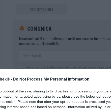
/ L
Non disponibile
Comunica
Inserisci qui il tuo indirizzo e-mail per essere informat
nuovamente disponibile.
Your Email
Acconsento al trattamento dei miei dati personali da parte 
un account cliente. Questo account cliente fornisce una panoramica
dati personali. Sono consapevole di poter revocare questo consens
thek® -
Do Not Process My Personal Information
inviando un'e-mail a shop@bierothek.de. La informiamo che la rev
trattamento effettuato sulla base del suo consenso fino al momento
nel nostro
dichiarazione sulla protezione dei dati
to opt-out of the sale, sharing to third parties, or processing of your per
formation for targeted advertising by us, please use the below opt-out s
r selection. Please note that after your opt-out request is processed y
eing interest-based ads based on personal information utilized by us or