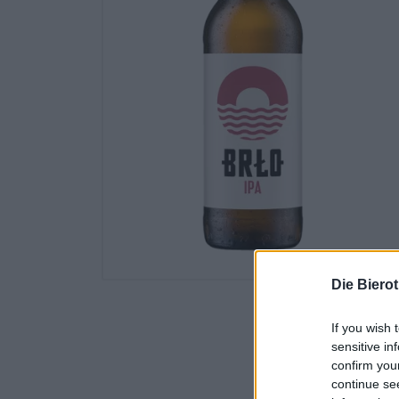
Die Biero
If you wish 
sensitive in
confirm you
continue se