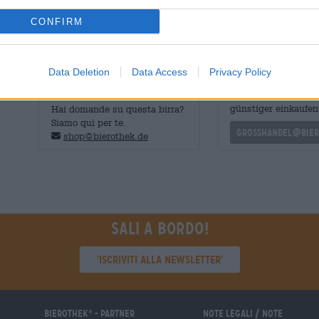
con una cornucopia di succosi agrumi, che si combina c
per creare una miscela irresistibile.
CONFIRM
Data Deletion
Data Access
Privacy Policy
CONSULENZA GRATUITA SULLA
commercianti o rist
BIRRA
Du willst größere 
günstiger einkaufen
Hai domande su questa birra?
Siamo qui per te.
grosshandel@bier
shop@bierothek.de
Sali a bordo!
'Iscriviti alla newsletter'
Bierothek
- Partner
Note legali / Note
®