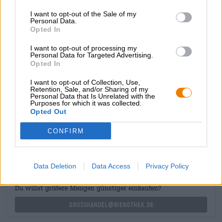
una tonalità oro torbido e, nonostante il suo aspetto
dorato, ha molto da offrire. L’IPA è intensamente fruttata
I want to opt-out of the Sale of my
Personal Data.
sia a livello olfattivo che gustativo. Le quattro varietà di
Opted In
luppolo Citra Cryo, Sabro, Azacca e Galaxy assicurano la
detonazione di una bomba di frutta: pesca succosa,
I want to opt-out of processing my
ananas maturo e lime piccante raggiungono ogni angolo
Personal Data for Targeted Advertising.
della bocca. Nel finale, una nota aspra e leggermente
Opted In
amara di pompelmo si unisce al gioco degli aromi e
completa deliziosamente l’esperienza fruttata.
I want to opt-out of Collection, Use,
Retention, Sale, and/or Sharing of my
Personal Data that Is Unrelated with the
Purposes for which it was collected.
Opted Out
CONSULENZA GRATUITA SULLA BIRRA
CONFIRM
Hai domande su questa birra? Siamo qui per te.
shop@bierothek.de
Data Deletion
Data Access
Privacy Policy
commercianti o ristoratori
Du willst größere Mengen günstiger einkaufen?
grosshandel@bierothek.de