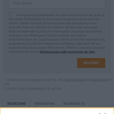
Acconsento al trattamento dei miei dati personali da parte di
Bierothek ® GmbH per la creazione e la gestione di un account
cliente. Questo account cliente fornisce una panoramica e un
controllo delle mie attività di vendita e dei miei dati personali.
Sono consapevole di poter revocare questo consenso in qualsiasi
momento con effetto per il futuro inviando un'e-mail a
shop@bierothek.de. La informiamo che la revoca del consenso non
pregiudica la liceità del trattamento effettuato sulla base del suo
consenso fino al momento della revoca. Ulteriori informazioni sono
disponibili nel nostro
dichiarazione sulla protezione dei dati
Registrati
* I prezzi sono comprensivi di IVA. Più
Navigazione
più
Depositare
€
0,25
* I prezzi sono comprensivi di accisa
Descrizione
Informazioni
Recensioni
(3)