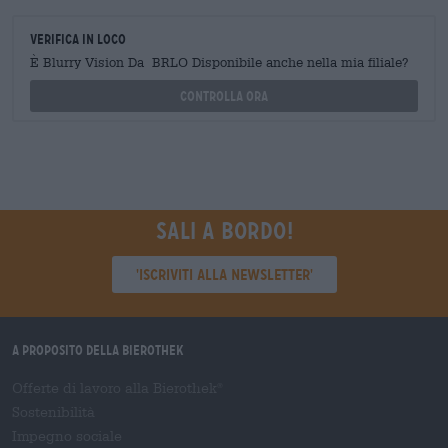
Verifica in loco
È Blurry Vision Da BRLO Disponibile anche nella mia filiale?
Controlla ora
Sali a bordo!
'Iscriviti alla newsletter'
A proposito della Bierothek
Offerte di lavoro alla Bierothek
®
Sostenibilità
Impegno sociale