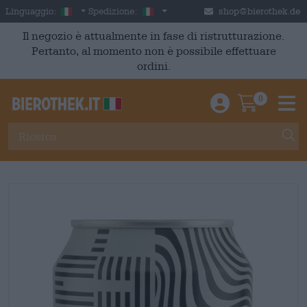
Skip to main content
Italian
Italia
Linguaggio:
Spedizione:
shop@bierothek.de
Il negozio è attualmente in fase di ristrutturazione.
Pertanto, al momento non è possibile effettuare
ordini.
0
Einloggen / An
Warenkor
M