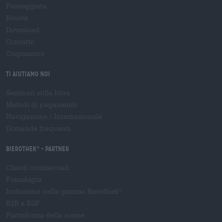
Passeggiata
Rivista
Download
Contatto
Corporativo
Ti aiutiamo noi
Seminari sulla birra
Metodi di pagamento
Navigazione
/
Internazionale
Domande frequenti
Bierothek
- Partner
®
Clienti commerciali
Franchigia
Inclusione nella gamma Bierothek
®
B2B e B2F
Piattaforma delle accise