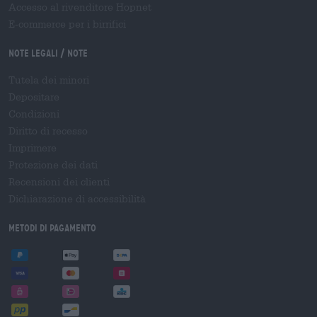
Accesso al rivenditore Hopnet
E-commerce per i birrifici
Note legali / Note
Tutela dei minori
Depositare
Condizioni
Diritto di recesso
Imprimere
Protezione dei dati
Recensioni dei clienti
Dichiarazione di accessibilità
Metodi di pagamento