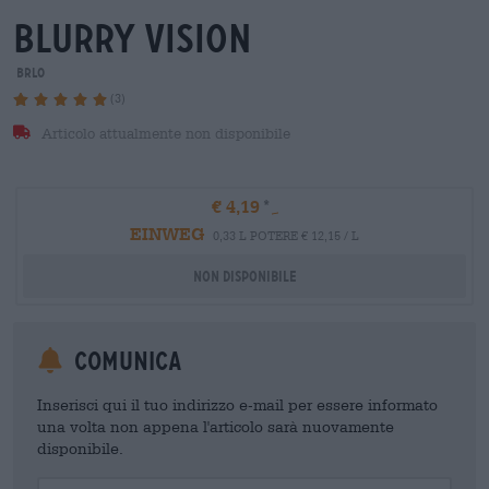
blurry vision
BRLO
(3)
Articolo attualmente non disponibile
€ 4,19
EINWEG
0,33 L POTERE € 12,15 / L
Non disponibile
Comunica
Inserisci qui il tuo indirizzo e-mail per essere informato
una volta non appena l'articolo sarà nuovamente
disponibile.
Your Email