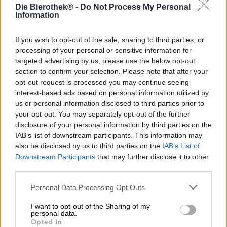
Die Bierothek® -
Do Not Process My Personal
Information
Stile birra: Hazy IPA
If you wish to opt-out of the sale, sharing to third parties, or
Berlino è un vortice di impressioni sensoriali. La città è
processing of your personal or sensitive information for
piena di gioia di vivere, drammaticità, creatività e
targeted advertising by us, please use the below opt-out
individualità. Berlino è tutto allo stesso tempo e sempre
section to confirm your selection. Please note that after your
sveglia. Tram, autobus, taxi e innumerevoli automobili
opt-out request is processed you may continue seeing
affollano le strade; Musica, rumore, voci e tubare dei
piccioni si mescolano in una cacofonia che non si ferma
interest-based ads based on personal information utilized by
mai; Lo sterrato e l’arte di strada convivono in intima
us or personal information disclosed to third parties prior to
armonia e l’energia della città rende l’aria luccicante.
your opt-out. You may separately opt-out of the further
disclosure of your personal information by third parties on the
Quella è Berlino, tesoro!
IAB’s list of downstream participants. This information may
also be disclosed by us to third parties on the
IAB’s List of
Blurry Vision è un omaggio a questa città. Il birrificio della
Downstream Participants
that may further disclose it to other
capitale BRLO proviene dall’epicentro dell’uragano
third parties.
Berlino e ha imbottigliato l’infinita simultaneità della città.
La creazione si chiama giustamente Blurry Vision, perché
Personal Data Processing Opt Outs
con il sovraccarico sensoriale che è Berlino, a volte puoi
iniziare a vacillare visivamente.
I want to opt-out of the Sharing of my
personal data.
La succosa IPA del New England scorre nel bicchiere in
Opted In