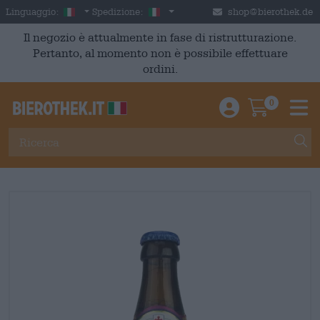
Skip to main content
Italian
Italia
Linguaggio:
Spedizione:
shop@bierothek.de
Il negozio è attualmente in fase di ristrutturazione.
Pertanto, al momento non è possibile effettuare
ordini.
0
Einloggen / An
Warenkor
M