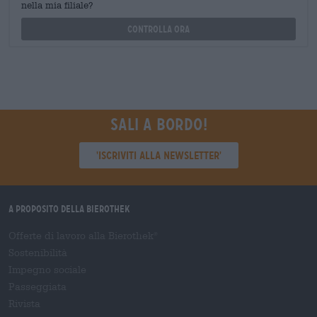
nella mia filiale?
Controlla ora
Sali a bordo!
'Iscriviti alla newsletter'
A proposito della Bierothek
Offerte di lavoro alla Bierothek
®
Sostenibilità
Impegno sociale
Passeggiata
Rivista