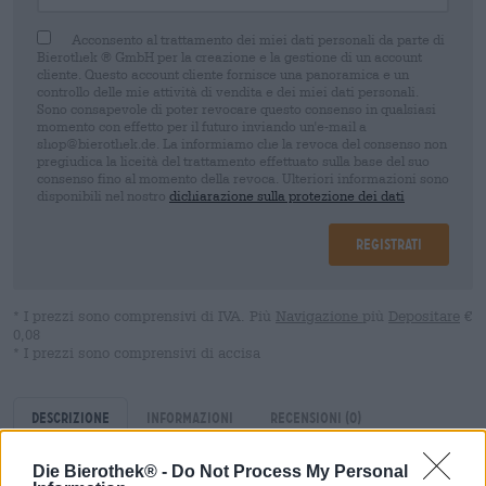
Acconsento al trattamento dei miei dati personali da parte di
Bierothek ® GmbH per la creazione e la gestione di un account
cliente. Questo account cliente fornisce una panoramica e un
controllo delle mie attività di vendita e dei miei dati personali.
Sono consapevole di poter revocare questo consenso in qualsiasi
momento con effetto per il futuro inviando un'e-mail a
shop@bierothek.de. La informiamo che la revoca del consenso non
pregiudica la liceità del trattamento effettuato sulla base del suo
consenso fino al momento della revoca. Ulteriori informazioni sono
disponibili nel nostro
dichiarazione sulla protezione dei dati
Registrati
* I prezzi sono comprensivi di IVA. Più
Navigazione
più
Depositare
€
0,08
* I prezzi sono comprensivi di accisa
Descrizione
Informazioni
Recensioni
(0)
Die Bierothek® -
Do Not Process My Personal