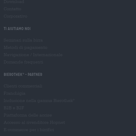
Download
Contatto
Corporativo
Ti aiutiamo noi
Seminari sulla birra
Metodi di pagamento
Navigazione
/
Internazionale
Domande frequenti
Bierothek
- Partner
®
Clienti commerciali
Franchigia
Inclusione nella gamma Bierothek
®
B2B e B2F
Piattaforma delle accise
Accesso al rivenditore Hopnet
E-commerce per i birrifici