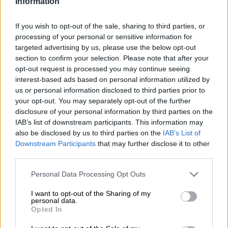
Information
Anche se la stagione fredda spesso ci infastidisce con la
sua pioggia costante, la nuvolosità grigio piombo e il
vento gelido, a volte anche l'inverno può essere un vero
If you wish to opt-out of the sale, sharing to third parties, or
sogno. Quando ha nevicato durante la notte e ti svegli al
processing of your personal or sensitive information for
mattino in un paese delle meraviglie bianco zucchero a
targeted advertising by us, please use the below opt-out
velo, il sole splende dal cielo azzurro e vedi i primi
section to confirm your selection. Please note that after your
bucaneve spuntare dalla loro coltre bianca, allora l'inverno
opt-out request is processed you may continue seeing
è davvero divertente. Se riuscite a trascorrere la serata
interest-based ads based on personal information utilized by
sulle piste, sullo slittino o comunque con una lunga
us or personal information disclosed to third parties prior to
passeggiata e poi ricompensarvi con una birra corposa,
your opt-out. You may separately opt-out of the further
allora l'inverno può restare per un po'.
disclosure of your personal information by third parties on the
IAB’s list of downstream participants. This information may
La birra perfetta per occasioni di questo tipo è la Winter
also be disclosed by us to third parties on the
IAB’s List of
Dream del Monastero di Weltenburg. La birra non ha solo
Downstream Participants
that may further disclose it to other
il nome appropriato, ma ha anche abbastanza sostanza
third parties.
per riscaldare corpo e anima a temperature sotto lo zero.
Il tuo forte Märzen si presenta nell'ambra dorata del sole
Personal Data Processing Opt Outs
invernale al tramonto ed è coronato da un palmo di
I want to opt-out of the Sharing of my
schiuma bianca come la neve. La birra a bassa
personal data.
fermentazione è prodotta con malti chiari e scuri
Opted In
selezionati, che si riflettono nell'aroma e nel gusto.
L'aroma meravigliosamente robusto è accompagnato da