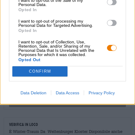
I want to opt-out of the Sale of my
caramello cremoso, miele di bosco speziato e un accenno
Personal Data.
Opted In
amaro di luppolo sulla lingua: una composizione festosa
che completa ogni giornata invernale!
I want to opt-out of processing my
Personal Data for Targeted Advertising.
Opted In
I want to opt-out of Collection, Use,
Retention, Sale, and/or Sharing of my
Personal Data that Is Unrelated with the
CONSULENZA GRATUITA SULLA BIRRA
Purposes for which it was collected.
Hai domande su questa birra? Siamo qui per te.
Opted Out
shop@bierothek.de
CONFIRM
commercianti o ristoratori
Du willst größere Mengen günstiger einkaufen?
Data Deletion
Data Access
Privacy Policy
grosshandel@bierothek.de
Verifica in loco
È Winter-Traum Da Weltenburger Kloster Disponibile anche