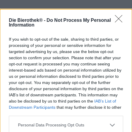
Sebbene nell’illustre assortimento della Birreria di Stato
Die Bierothek® -
Do Not Process My Personal
bavarese Weihenstephan ci siano numerosi cacciatori di
Information
trofei e beniamini del pubblico, una birra è l’indiscussa
favorita: la birra di frumento chiara dei birrifici di Freising
If you wish to opt-out of the sale, sharing to third parties, or
è tanto decorata quanto la loro Helles o la Weizenbock
Vitus e, secondo il loro proprie dichiarazioni del birrificio,
processing of your personal or sensitive information for
la birra più famosa del suo repertorio.
targeted advertising by us, please use the below opt-out
section to confirm your selection. Please note that after your
Il successo di questa Hefeweizen dorata si basa su quasi
opt-out request is processed you may continue seeing
un millennio di esperienza nella produzione della birra. Le
interest-based ads based on personal information utilized by
attività di produzione della birra sul Weihenstephaner
us or personal information disclosed to third parties prior to
Berg iniziarono nel 1040 e hanno fatto sì che il birrificio
your opt-out. You may separately opt-out of the further
accumulasse un incomparabile tesoro di preziosa
disclosure of your personal information by third parties on the
esperienza nel settore della produzione della birra. Quasi
IAB’s list of downstream participants. This information may
nessuno sa come gestire il luppolo, il malto e il lievito
also be disclosed by us to third parties on the
IAB’s List of
meglio del team di birrai Weihenstephan.
Downstream Participants
that may further disclose it to other
third parties.
Puoi assaporare la loro abilità e competenza in ogni sorso:
la birra leggera di frumento ci presenta il classico aroma di
Personal Data Processing Opt Outs
frumento in una forma più perfetta e sapori di banana
cremosa, chiodi di garofano caldi e speziati, cereali robusti