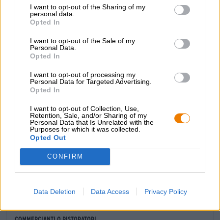
I want to opt-out of the Sharing of my
e luppolo gentile. L’aspetto naturalmente torbido, la
personal data.
schiuma compatta e a pori fini e l’odore del pane alla
Opted In
banana appena sfornato completano il piacere della birra
e rendono la Hefeweizen un piacere per tutti i sensi.
I want to opt-out of the Sale of my
Personal Data.
Tradizionalmente si mangia un paio di salsicce bianche
Opted In
con la birra di frumento, ma noi combiniamo lo stile in
modo non convenzionale e ci piace mangiare cose
I want to opt-out of processing my
piccanti con essa. Un curry verde tailandese con pollo e
Personal Data for Targeted Advertising.
verdure o burritos con una generosa quantità di
Opted In
peperoncino sono meravigliosi con una cremosa birra di
frumento.
I want to opt-out of Collection, Use,
Retention, Sale, and/or Sharing of my
Personal Data that Is Unrelated with the
Purposes for which it was collected.
Opted Out
CONFIRM
CONSULENZA GRATUITA SULLA BIRRA
Hai domande su questa birra? Siamo qui per te.
shop@bierothek.de
Data Deletion
Data Access
Privacy Policy
commercianti o ristoratori