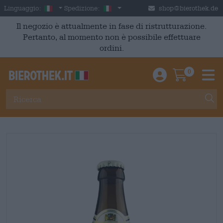
Skip to main content
Italian
Italia
Linguaggio:
Spedizione:
shop@bierothek.de
Il negozio è attualmente in fase di ristrutturazione.
Pertanto, al momento non è possibile effettuare
ordini.
0
Einloggen / An
Warenkor
M