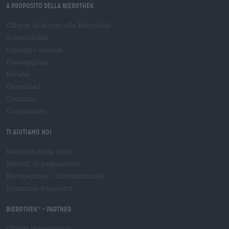
A proposito della Bierothek
Offerte di lavoro alla Bierothek
®
Sostenibilità
Impegno sociale
Passeggiata
Rivista
Download
Contatto
Corporativo
Ti aiutiamo noi
Seminari sulla birra
Metodi di pagamento
Navigazione
/
Internazionale
Domande frequenti
Bierothek
- Partner
®
Clienti commerciali