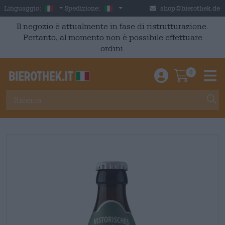
Skip to main content
Italian
Italia
Linguaggio:
Spedizione:
shop@bierothek.de
Il negozio è attualmente in fase di ristrutturazione.
Pertanto, al momento non è possibile effettuare
ordini.
0
Einloggen / An
Warenkor
M