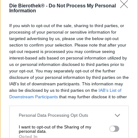
Die Bierothek® -
Do Not Process My Personal
Information
La Franconia vanta un’abbondanza senza pari di birrifici.
La maggior parte dei villaggi ha ancora il proprio birrificio,
If you wish to opt-out of the sale, sharing to third parties, or
che offre una meravigliosa varietà di birre. Accoglienti
processing of your personal or sensitive information for
locande invitano i visitatori, allettandoli con piatti
targeted advertising by us, please use the below opt-out
sostanziosi e tradizionali e un’atmosfera rustica.
section to confirm your selection. Please note that after your
Guardandosi intorno in Franconia, si nota che la
opt-out request is processed you may continue seeing
tradizione birraria è ancora viva e vegeta, nonostante gli
interest-based ads based on personal information utilized by
ultimi decenni abbiano presentato ai birrifici alcune sfide
us or personal information disclosed to third parties prior to
e difficoltà finanziarie. Non tutti sono sopravvissuti alla
your opt-out. You may separately opt-out of the further
crisi.
disclosure of your personal information by third parties on the
Il birrificio Bauer di Schönbrunn fu fondato nel 1872 da
IAB’s list of downstream participants. This information may
Adam Eichhorn e passò di proprietà alla famiglia Bauer
also be disclosed by us to third parties on the
IAB’s List of
negli anni ’30. L’affascinante locanda con il suo birrificio
Downstream Participants
that may further disclose it to other
prosperò fino agli anni ’60, ma dovette chiudere i battenti
third parties.
nel 1970. Gli abitanti di Schönbrunn e i loro ospiti
ricordano con affetto il birrificio e la sua ottima birra.
Personal Data Processing Opt Outs
Questo ricordo è stato ora rievocato dal birrificio Rittmayer
I want to opt-out of the Sharing of my
della vicina Hallerndorf. Il team Rittmayer ha rilanciato la
personal data.
Opted In
birra corposa dell’ex birrificio Bauer Schönbrunn. In