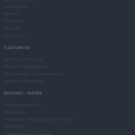
Passeggiata
Rivista
Download
Contatto
Corporativo
Ti aiutiamo noi
Seminari sulla birra
Metodi di pagamento
Navigazione
/
Internazionale
Domande frequenti
Bierothek
- Partner
®
Clienti commerciali
Franchigia
Inclusione nella gamma Bierothek
®
B2B e B2F
Piattaforma delle accise