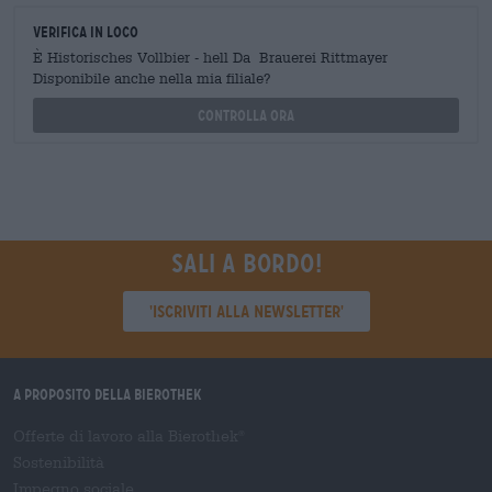
Verifica in loco
È Historisches Vollbier - hell Da Brauerei Rittmayer
Disponibile anche nella mia filiale?
Controlla ora
Sali a bordo!
'Iscriviti alla newsletter'
A proposito della Bierothek
Offerte di lavoro alla Bierothek
®
Sostenibilità
Impegno sociale