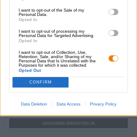
collaborazione con la famiglia Bauer, hanno riportato alla
I want to opt-out of the Sale of my
luce l’antica ricetta e creato una nuova birra basata
Personal Data.
sull’originale. Questa storica birra corposa è una delizia
Opted In
delicatamente torbida e dorata, che vanta una robusta
gradazione alcolica del 5,9% e un carattere equilibrato e
I want to opt-out of processing my
Personal Data for Targeted Advertising.
di facile beva. Un delizioso omaggio al birrificio Bauer!
Opted In
I want to opt-out of Collection, Use,
Retention, Sale, and/or Sharing of my
Personal Data that Is Unrelated with the
Purposes for which it was collected.
Opted Out
CONSULENZA GRATUITA SULLA BIRRA
Hai domande su questa birra? Siamo qui per te.
CONFIRM
shop@bierothek.de
Data Deletion
Data Access
Privacy Policy
commercianti o ristoratori
Du willst größere Mengen günstiger einkaufen?
grosshandel@bierothek.de