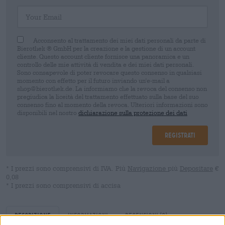
Your Email
Acconsento al trattamento dei miei dati personali da parte di
Bierothek ® GmbH per la creazione e la gestione di un account
cliente. Questo account cliente fornisce una panoramica e un
controllo delle mie attività di vendita e dei miei dati personali.
Sono consapevole di poter revocare questo consenso in qualsiasi
momento con effetto per il futuro inviando un'e-mail a
shop@bierothek.de. La informiamo che la revoca del consenso non
pregiudica la liceità del trattamento effettuato sulla base del suo
consenso fino al momento della revoca. Ulteriori informazioni sono
disponibili nel nostro
dichiarazione sulla protezione dei dati
Registrati
* I prezzi sono comprensivi di IVA. Più
Navigazione
più
Depositare
€
0,08
* I prezzi sono comprensivi di accisa
Descrizione
Informazioni
Recensioni
(0)