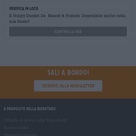
Verifica in loco
È Hoppy Dunkel Da Maisel & Friends Disponibile anche nella
mia filiale?
Controlla ora
Sali a bordo!
'Iscriviti alla newsletter'
A proposito della Bierothek
Offerte di lavoro alla Bierothek
®
Sostenibilità
Impegno sociale