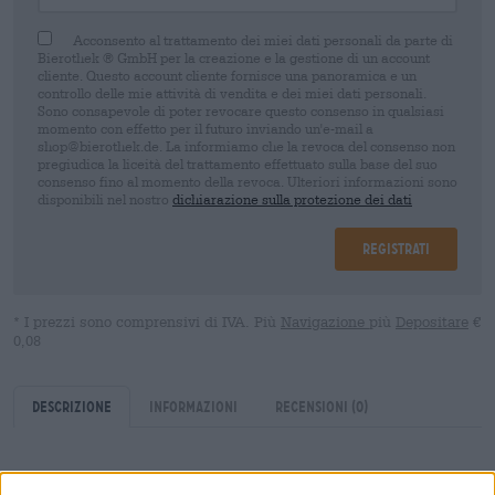
Acconsento al trattamento dei miei dati personali da parte di
Bierothek ® GmbH per la creazione e la gestione di un account
cliente. Questo account cliente fornisce una panoramica e un
controllo delle mie attività di vendita e dei miei dati personali.
Sono consapevole di poter revocare questo consenso in qualsiasi
momento con effetto per il futuro inviando un'e-mail a
shop@bierothek.de. La informiamo che la revoca del consenso non
pregiudica la liceità del trattamento effettuato sulla base del suo
consenso fino al momento della revoca. Ulteriori informazioni sono
disponibili nel nostro
dichiarazione sulla protezione dei dati
Registrati
* I prezzi sono comprensivi di IVA. Più
Navigazione
più
Depositare
€
0,08
Descrizione
Informazioni
Recensioni
(0)
Il birrificio Maisel & Friends di Bayreuth è noto per