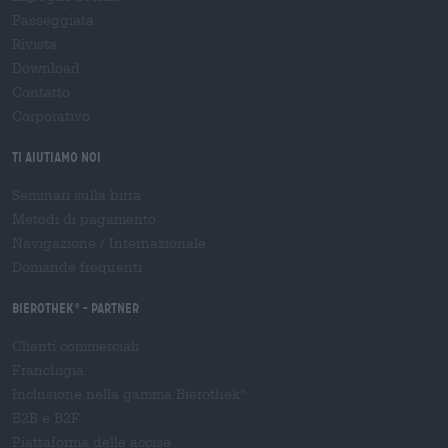
Passeggiata
Rivista
Download
Contatto
Corporativo
Ti aiutiamo noi
Seminari sulla birra
Metodi di pagamento
Navigazione
/
Internazionale
Domande frequenti
Bierothek
- Partner
®
Clienti commerciali
Franchigia
Inclusione nella gamma Bierothek
®
B2B e B2F
Piattaforma delle accise