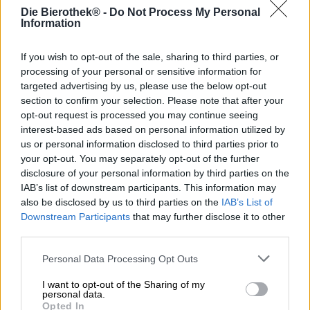
sostenere la giovane scena birraria con consigli e
Die Bierothek® -
Do Not Process My Personal
sostegno. Il team ha lanciato una serie di progetti che
Information
offrono ai nuovi arrivati nel settore l’opportunità di
provare cose e muovere i primi passi con l’aiuto di esperti.
If you wish to opt-out of the sale, sharing to third parties, or
Il birrificio apre sempre le sue porte ai cosiddetti birrai del
processing of your personal or sensitive information for
cuculo. Sebbene queste persone producano birra, non
targeted advertising by us, please use the below opt-out
dispongono ancora di un proprio sistema di produzione
section to confirm your selection. Please note that after your
della birra e dipendono quindi dalla qualità dei birrifici
opt-out request is processed you may continue seeing
affermati. Oltre all’ospitalità, Maisel & Friends hanno
interest-based ads based on personal information utilized by
anche organizzato un concorso di produzione di birra fatta
us or personal information disclosed to third parties prior to
in casa. Insieme a BrauBeviale, ogni anno da sei anni
your opt-out. You may separately opt-out of the further
vengono scelti i birrai artigianali più qualificati del paese
disclosure of your personal information by third parties on the
e la migliore birra viene prodotta in edizione limitata da
IAB’s list of downstream participants. This information may
Maisel & Friends e dal fortunato vincitore.
also be disclosed by us to third parties on the
IAB’s List of
Nel 2023 ai non addetti ai lavori è stato affidato un
Downstream Participants
that may further disclose it to other
compito particolarmente arduo: i birrai casalinghi
third parties.
avrebbero dovuto creare una versione moderna della
Monaco Dark. L’obiettivo era quello di mescolare la varietà
Personal Data Processing Opt Outs
di malto scuro e dolce della classica con un tocco di
luppolo moderno. Il brillante vincitore è stato Paul
I want to opt-out of the Sharing of my
personal data.
Schüßler, il cui Hoppy Dunkel ha conquistato il palato e il
Opted In