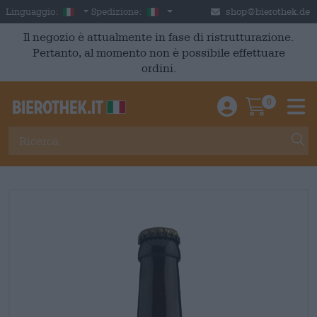
Skip to main content
Italian
Italia
Linguaggio:
Spedizione:
shop@bierothek.de
Il negozio è attualmente in fase di ristrutturazione.
Pertanto, al momento non è possibile effettuare
ordini.
0
Einloggen / An
Warenkor
M