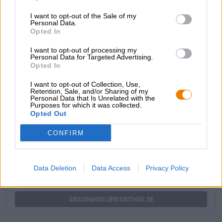
cuore della giuria.
I want to opt-out of the Sale of my
L’Hessian ha ideato una Monaco Dark color nocciola che
Personal Data.
completa il sapore tradizionale di caramello cremoso, noci
Opted In
tostate e cioccolato con componenti luppolate con sentori
di pesca succosa, limone piccante e arancia baciata dal
I want to opt-out of processing my
Personal Data for Targeted Advertising.
sole. Imbattibile!
Opted In
I want to opt-out of Collection, Use,
Retention, Sale, and/or Sharing of my
Personal Data that Is Unrelated with the
Purposes for which it was collected.
Opted Out
CONSULENZA GRATUITA SULLA BIRRA
Hai domande su questa birra? Siamo qui per te.
CONFIRM
shop@bierothek.de
Data Deletion
Data Access
Privacy Policy
commercianti o ristoratori
Du willst größere Mengen günstiger einkaufen?
grosshandel@bierothek.de