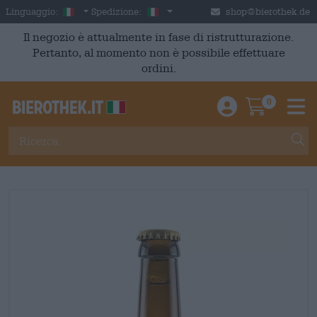
Skip to main content
Italian
Italia
Linguaggio:
Spedizione:
shop@bierothek.de
Il negozio è attualmente in fase di ristrutturazione.
Pertanto, al momento non è possibile effettuare
ordini.
0
Einloggen / An
Warenkor
M