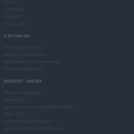
Rivista
Download
Contatto
Corporativo
Ti aiutiamo noi
Seminari sulla birra
Metodi di pagamento
Navigazione
/
Internazionale
Domande frequenti
Bierothek
- Partner
®
Clienti commerciali
Franchigia
Inclusione nella gamma Bierothek
®
B2B e B2F
Piattaforma delle accise
Accesso al rivenditore Hopnet