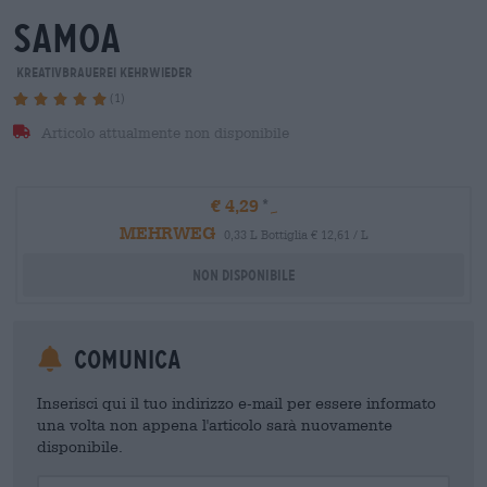
samoa
Kreativbrauerei Kehrwieder
(1)
Articolo attualmente non disponibile
€ 4,29
MEHRWEG
0,33 L Bottiglia € 12,61 / L
Non disponibile
Comunica
Inserisci qui il tuo indirizzo e-mail per essere informato
una volta non appena l'articolo sarà nuovamente
disponibile.
Your Email