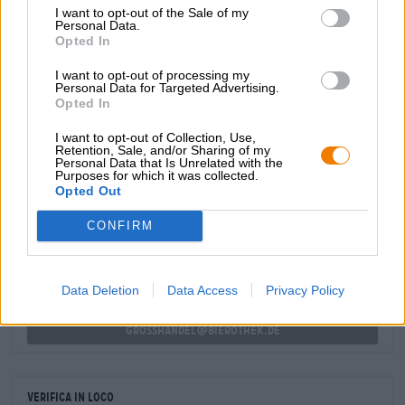
I want to opt-out of the Sale of my
tonalità di miele e mette di buon umore non appena lo si
Personal Data.
apre: un pot-pourri di frutti tropicali sale al naso e si
Opted In
combina con malto leggero e luppolo verde per formare
una miscela allettante. Il gusto iniziale segue la prima
I want to opt-out of processing my
impressione e delizia con grandi note fruttate, fine acido
Personal Data for Targeted Advertising.
Opted In
fruttato, amarezza croccante e malto gentile.
I want to opt-out of Collection, Use,
Retention, Sale, and/or Sharing of my
Personal Data that Is Unrelated with the
Purposes for which it was collected.
CONSULENZA GRATUITA SULLA BIRRA
Opted Out
Hai domande su questa birra? Siamo qui per te.
shop@bierothek.de
CONFIRM
commercianti o ristoratori
Data Deletion
Data Access
Privacy Policy
Du willst größere Mengen günstiger einkaufen?
grosshandel@bierothek.de
Verifica in loco