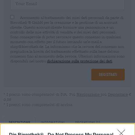
Acconsento al trattamento dei miei dati personali da parte di
Bierothek ® GmbH per la creazione e la gestione di un account
cliente. Questo account cliente fornisce una panoramica e un
controllo delle mie attività di vendita e dei miei dati personali.
Sono consapevole di poter revocare questo consenso in qualsiasi
momento con effetto per il futuro inviando un'e-mail a
shop@bierothek.de. La informiamo che la revoca del consenso non
pregiudica la liceità del trattamento effettuato sulla base del suo
consenso fino al momento della revoca. Ulteriori informazioni sono
disponibili nel nostro
dichiarazione sulla protezione dei dati
Registrati
* I prezzi sono comprensivi di IVA. Più
Navigazione
più
Depositare
€
0,08
* I prezzi sono comprensivi di accisa
Descrizione
Informazioni
Recensioni
(1)
Die Bierothek® -
Do Not Process My Personal