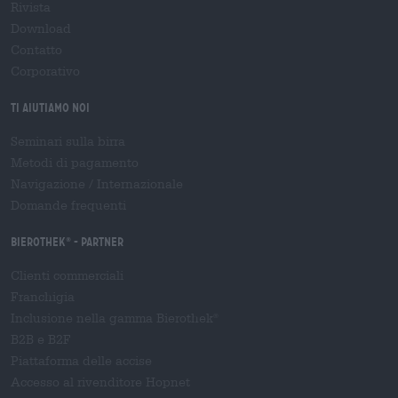
Rivista
Download
Contatto
Corporativo
Ti aiutiamo noi
Seminari sulla birra
Metodi di pagamento
Navigazione
/
Internazionale
Domande frequenti
Bierothek
- Partner
®
Clienti commerciali
Franchigia
Inclusione nella gamma Bierothek
®
B2B e B2F
Piattaforma delle accise
Accesso al rivenditore Hopnet