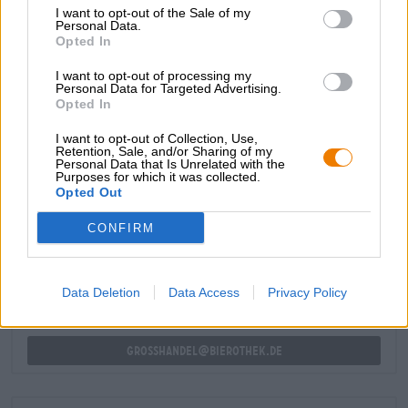
I want to opt-out of the Sale of my
da una quantità sorprendentemente grande di luppolo. Il
Personal Data.
malto cremoso e le note di pane appena sfornato e
Opted In
caramello dolce sono accompagnati da una lieve amarezza
del luppolo che contiene aromi di scorza di arancia e
I want to opt-out of processing my
limone, erbe fresche ed erba. Il finale è secco e, con il suo
Personal Data for Targeted Advertising.
Opted In
sapiente equilibrio di malto morbido e luppolo fresco,
lascia desiderare di più.
I want to opt-out of Collection, Use,
Retention, Sale, and/or Sharing of my
Personal Data that Is Unrelated with the
Purposes for which it was collected.
Opted Out
CONSULENZA GRATUITA SULLA BIRRA
Hai domande su questa birra? Siamo qui per te.
CONFIRM
shop@bierothek.de
Data Deletion
Data Access
Privacy Policy
commercianti o ristoratori
Du willst größere Mengen günstiger einkaufen?
grosshandel@bierothek.de