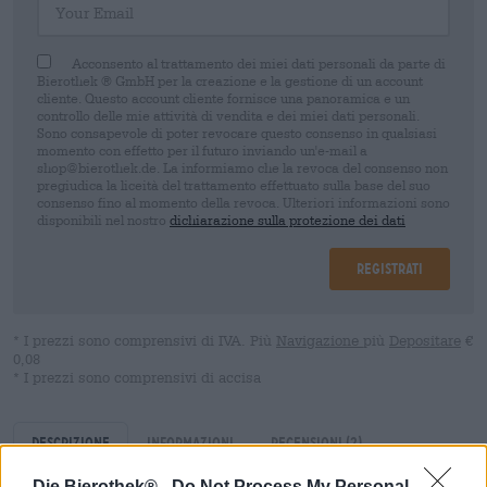
Acconsento al trattamento dei miei dati personali da parte di
Bierothek ® GmbH per la creazione e la gestione di un account
cliente. Questo account cliente fornisce una panoramica e un
controllo delle mie attività di vendita e dei miei dati personali.
Sono consapevole di poter revocare questo consenso in qualsiasi
momento con effetto per il futuro inviando un'e-mail a
shop@bierothek.de. La informiamo che la revoca del consenso non
pregiudica la liceità del trattamento effettuato sulla base del suo
consenso fino al momento della revoca. Ulteriori informazioni sono
disponibili nel nostro
dichiarazione sulla protezione dei dati
Registrati
* I prezzi sono comprensivi di IVA. Più
Navigazione
più
Depositare
€
0,08
* I prezzi sono comprensivi di accisa
Descrizione
Informazioni
Recensioni
(2)
Die Bierothek® -
Do Not Process My Personal