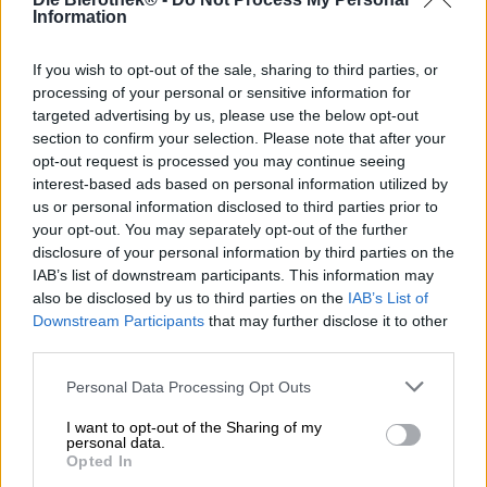
Information
Il Braumeister Zwickl è il ragazzo d'oro nella gamma del
birrificio Hofmark dell'Alto Palatinato. Il classico bavarese
If you wish to opt-out of the sale, sharing to third parties, or
ha superato ogni aspettativa e ha vinto l'oro ai World Beer
processing of your personal or sensitive information for
Awards 2018.
targeted advertising by us, please use the below opt-out
Normalmente il mastro birraio è l'unico ad assaggiare la
section to confirm your selection. Please note that after your
birra fresca dalla spina Zwickl. Mette alla prova la birra
opt-out request is processed you may continue seeing
durante il processo di preparazione e conservazione e si
interest-based ads based on personal information utilized by
gode la birra naturalmente torbida, non filtrata e
us or personal information disclosed to third parties prior to
incomparabilmente fresca. Ad un certo punto i birrifici
your opt-out. You may separately opt-out of the further
iniziarono a condividere questo esclusivo piacere della
disclosure of your personal information by third parties on the
birra con i propri clienti e a vendere anche la cosiddetta
IAB’s list of downstream participants. This information may
Zwicklbier.
also be disclosed by us to third parties on the
IAB’s List of
Downstream Participants
that may further disclose it to other
Lo Zwickl di Hofmark rappresenta il suo genere con un
third parties.
gusto genuino, le materie prime più pregiate e un corpo
naturalmente torbido che invoglia a bere. La birra
Personal Data Processing Opt Outs
naturale scorre nel bicchiere in un colore oro leggermente
torbido ed è decorata da una corona di schiuma bianca a
I want to opt-out of the Sharing of my
pori fini. Dal soffice splendore sale al naso un profumo
personal data.
speziato di cereali e trecce di lievito appena sfornato. Il
Opted In
gusto iniziale mostra una morbida base di malto, seguita