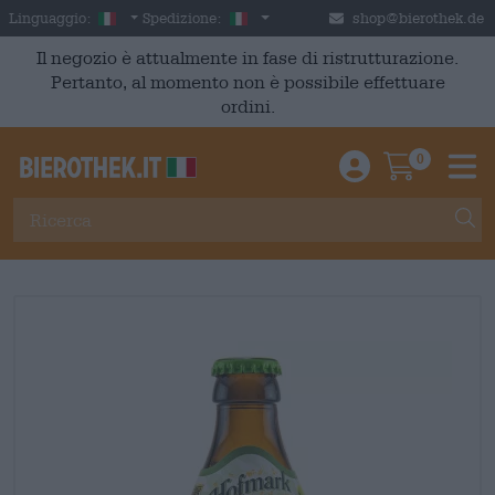
Skip to main content
Italian
Italia
Linguaggio:
Spedizione:
shop@bierothek.de
Il negozio è attualmente in fase di ristrutturazione.
Pertanto, al momento non è possibile effettuare
ordini.
0
Einloggen / An
Warenkor
M