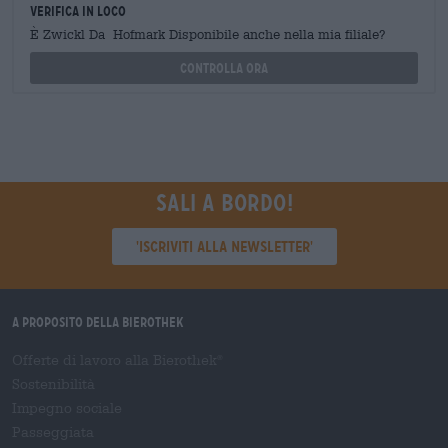
Verifica in loco
È Zwickl Da Hofmark Disponibile anche nella mia filiale?
Controlla ora
Sali a bordo!
'Iscriviti alla newsletter'
A proposito della Bierothek
Offerte di lavoro alla Bierothek
®
Sostenibilità
Impegno sociale
Passeggiata