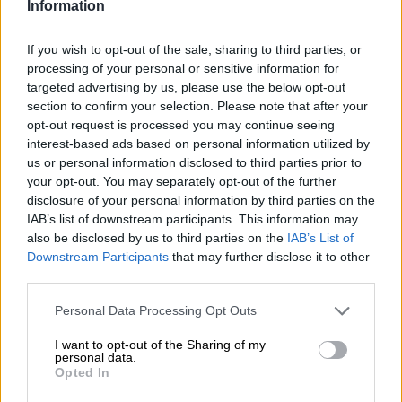
Information
Un punto culminante assoluto nell'ampia gamma del
birrificio Camba Bavaria sono le edizioni dei mastri birrai.
Ogni mese un mastro birraio diverso si sfoga con il
If you wish to opt-out of the sale, sharing to third parties, or
bollitore e crea la sua birra personale. Non ci sono limiti
processing of your personal or sensitive information for
per uomini e donne, nessun ingrediente è troppo
targeted advertising by us, please use the below opt-out
selvaggio e nessun sapore è troppo audace.
section to confirm your selection. Please note that after your
L'esperimento è stato coronato dal successo: mese dopo
opt-out request is processed you may continue seeing
mese, le edizioni Braumeister sono completamente
interest-based ads based on personal information utilized by
esaurite dopo poche settimane e il pubblico è pronto per
us or personal information disclosed to third parties prior to
la creazione di un altro birraio.
your opt-out. You may separately opt-out of the further
disclosure of your personal information by third parties on the
L'opera del mastro birraio Jens Klein è l'edizione del mese
IAB’s list of downstream participants. This information may
di ottobre dei mastri birrai e la numero 43 tra queste birre
also be disclosed by us to third parties on the
IAB’s List of
speciali. La sua Kveik bavarese è una birra di frumento
fresca ed è caratterizzata dall'uso di un ingrediente molto
Downstream Participants
that may further disclose it to other
speciale: Kveik è un ceppo di lievito norvegese che
third parties.
tradizionalmente viene utilizzato per la produzione della
birra da centinaia di anni. Negli ultimi anni il lievito è
Personal Data Processing Opt Outs
diventato sempre più popolare nel panorama
I want to opt-out of the Sharing of my
internazionale della birra artigianale perché è meno
personal data.
sensibile alla temperatura rispetto ad altri lieviti e inoltre
Opted In
agisce in modo sorprendentemente rapido. Il profilo
aromatico è molto chiaro e non presenta note stonate.