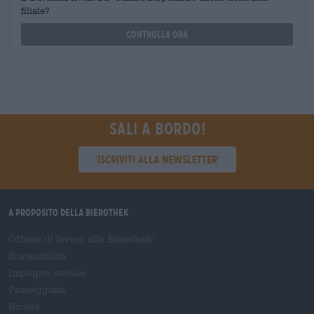
filiale?
Controlla ora
Sali a bordo!
'Iscriviti alla newsletter'
A proposito della Bierothek
Offerte di lavoro alla Bierothek
®
Sostenibilità
Impegno sociale
Passeggiata
Rivista