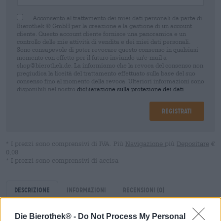
Acconsento al trattamento dei miei dati personali da parte di
Bierothek ® GmbH per la creazione e la gestione di un account
cliente. Questo account cliente fornisce una panoramica e un
controllo delle mie attività di vendita e dei miei dati personali.
Sono consapevole di poter revocare questo consenso in qualsiasi
momento con effetto per il futuro inviando un'e-mail a
shop@bierothek.de. La informiamo che la revoca del consenso non
pregiudica la liceità del trattamento effettuato sulla base del suo
consenso fino al momento della revoca. Ulteriori informazioni sono
disponibili nel nostro
dichiarazione sulla protezione dei dati
Registrati
* I prezzi sono comprensivi di IVA. Più
Navigazione
più
Depositare
€
0,08
* I prezzi sono comprensivi di accisa
Descrizione
Informazioni
Recensioni
(0)
Die Bierothek® -
Do Not Process My Personal