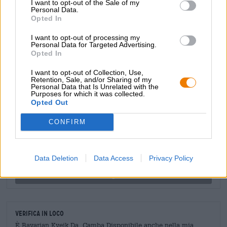
I want to opt-out of the Sale of my
Jens Klein ha approfittato di queste proprietà insolite e ha
Personal Data.
Opted In
creato una birra che colpisce per il suo carattere morbido
di malto e le delicate note fruttate di ananas e drupacee
I want to opt-out of processing my
mature. Un tocco di lievito naturale completa
Personal Data for Targeted Advertising.
armoniosamente gli aromi.
Opted In
I want to opt-out of Collection, Use,
Retention, Sale, and/or Sharing of my
Personal Data that Is Unrelated with the
CONSULENZA GRATUITA SULLA BIRRA
Purposes for which it was collected.
Opted Out
Hai domande su questa birra? Siamo qui per te.
shop@bierothek.de
CONFIRM
commercianti o ristoratori
Data Deletion
Data Access
Privacy Policy
Du willst größere Mengen günstiger einkaufen?
grosshandel@bierothek.de
Verifica in loco
È Bavarian Kveik Da Camba Disponibile anche nella mia