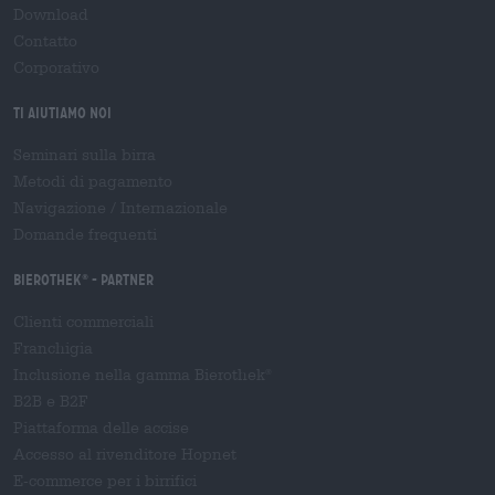
Download
Contatto
Corporativo
Ti aiutiamo noi
Seminari sulla birra
Metodi di pagamento
Navigazione
/
Internazionale
Domande frequenti
Bierothek
- Partner
®
Clienti commerciali
Franchigia
Inclusione nella gamma Bierothek
®
B2B e B2F
Piattaforma delle accise
Accesso al rivenditore Hopnet
E-commerce per i birrifici