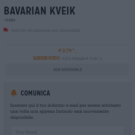
bavarian kveik
Camba
Articolo attualmente non disponibile
€ 3,79
MEHRWEG
0,33 L Bottiglia € 11,00 / L
Non disponibile
Comunica
Inserisci qui il tuo indirizzo e-mail per essere informato
una volta non appena l'articolo sarà nuovamente
disponibile.
Your Email