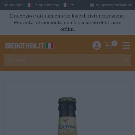
Skip to main content
Italian
Italia
Linguaggio:
Spedizione:
shop@bierothek.de
Il negozio è attualmente in fase di ristrutturazione.
Pertanto, al momento non è possibile effettuare
ordini.
0
Einloggen / An
Warenkor
M