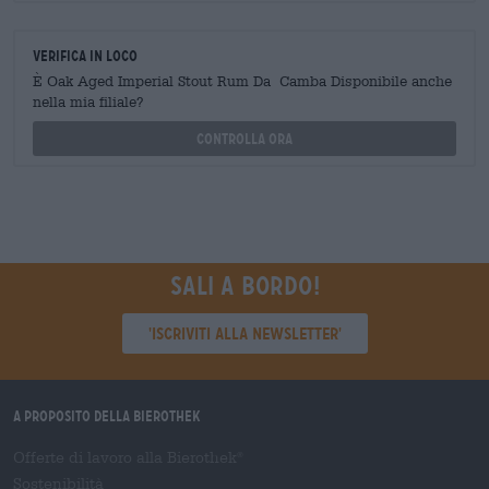
Verifica in loco
È Oak Aged Imperial Stout Rum Da Camba Disponibile anche
nella mia filiale?
Controlla ora
Sali a bordo!
'Iscriviti alla newsletter'
A proposito della Bierothek
Offerte di lavoro alla Bierothek
®
Sostenibilità