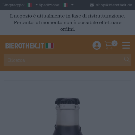
Skip to main content
Italian
Italia
Linguaggio:
Spedizione:
shop@bierothek.de
Il negozio è attualmente in fase di ristrutturazione.
Pertanto, al momento non è possibile effettuare
ordini.
0
Einloggen / An
Warenkor
M