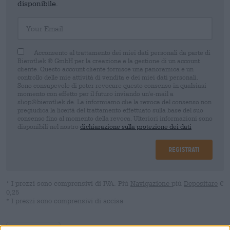
disponibile.
Your Email
Acconsento al trattamento dei miei dati personali da parte di
Bierothek ® GmbH per la creazione e la gestione di un account
cliente. Questo account cliente fornisce una panoramica e un
controllo delle mie attività di vendita e dei miei dati personali.
Sono consapevole di poter revocare questo consenso in qualsiasi
momento con effetto per il futuro inviando un'e-mail a
shop@bierothek.de. La informiamo che la revoca del consenso non
pregiudica la liceità del trattamento effettuato sulla base del suo
consenso fino al momento della revoca. Ulteriori informazioni sono
disponibili nel nostro
dichiarazione sulla protezione dei dati
Registrati
* I prezzi sono comprensivi di IVA. Più
Navigazione
più
Depositare
€
0,25
* I prezzi sono comprensivi di accisa