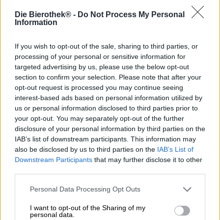
Descrizione
Informazioni
Recensioni
(2)
Die Bierothek® -
Do Not Process My Personal
Information
Intorno alla città francese di Limoges cresce un tipo di
If you wish to opt-out of the sale, sharing to third parties, or
quercia molto particolare: la quercia del Limosino è uno
processing of your personal or sensitive information for
degli innumerevoli tipi di legno ideali per la produzione di
botti. Da un lato, ciò è dovuto alla crescita dei pori larghi
targeted advertising by us, please use the below opt-out
della quercia, e anche il legno è ricco di tannini e
section to confirm your selection. Please note that after your
conferisce alla bevanda in esso conservata un colore
opt-out request is processed you may continue seeing
meraviglioso.
interest-based ads based on personal information utilized by
us or personal information disclosed to third parties prior to
Il birrificio Camba sfrutta le proprietà positive di questo
your opt-out. You may separately opt-out of the further
tipo di legno invecchiando una delle sue birre in botti di
disclosure of your personal information by third parties on the
rovere di rum dismesse del Limosino. La base per questo
IAB’s list of downstream participants. This information may
buon vino è una meravigliosa Imperial Stout, prodotta con
also be disclosed by us to third parties on the
IAB’s List of
due tipi di malto e tre varietà di luppolo Fuggles,
Downstream Participants
that may further disclose it to other
Goldings e Cluster. Nel corso della maturazione di sei
third parties.
mesi, il legno imbevuto di rum conferisce alla birra un pot-
pourri di aromi complessi e ne completa armoniosamente
Personal Data Processing Opt Outs
il gusto.
I want to opt-out of the Sharing of my
Cambas Oak Aged Imperial Stout sfocia nel bicchiere in
personal data.
nero opaco ed è decorato da una corona di schiuma