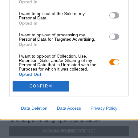
Opted In
marrone nocciola. Il profumo e il gusto sono caratterizzati
da una sinfonia di uva passa, fichi canditi, prugne secche
I want to opt-out of the Sale of my
Personal Data.
e frutti di bosco. Forti note di caffè cremoso con latte e
Opted In
cioccolato affinano il gioco degli aromi. Grazie alla sua
consistenza corposa e al corpo complesso, l'Imperial Stout
I want to opt-out of processing my
invecchiata in botte si armonizza meravigliosamente con
Personal Data for Targeted Advertising.
piatti sostanziosi e pesanti o con dessert al cioccolato.
Opted In
I want to opt-out of Collection, Use,
Retention, Sale, and/or Sharing of my
Personal Data that Is Unrelated with the
Purposes for which it was collected.
Opted Out
CONSULENZA GRATUITA SULLA BIRRA
CONFIRM
Hai domande su questa birra? Siamo qui per te.
shop@bierothek.de
Data Deletion
Data Access
Privacy Policy
commercianti o ristoratori
Du willst größere Mengen günstiger einkaufen?
grosshandel@bierothek.de