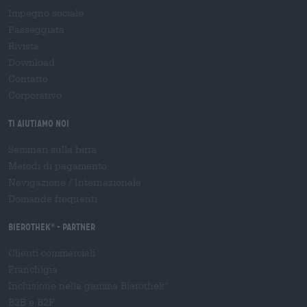
Impegno sociale
Passeggiata
Rivista
Download
Contatto
Corporativo
Ti aiutiamo noi
Seminari sulla birra
Metodi di pagamento
Navigazione
/
Internazionale
Domande frequenti
Bierothek
- Partner
®
Clienti commerciali
Franchigia
Inclusione nella gamma Bierothek
®
B2B e B2F