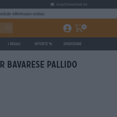
shop@bierothek.de
ibile effettuare ordini.
0
Einloggen / Anmelden
Warenkorb
I regali
Offerte %
Spedizione
r Bavarese pallido
026