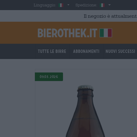
Skip to main content
Italian
Italia
Linguaggio:
Spedizione:
Il negozio è attualment
Tutte le birre
Abbonamenti
Nuovi successi
09.03.2026