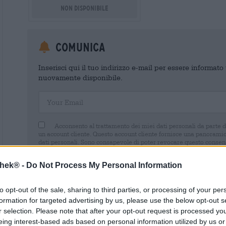
Non disponibile
Comunica
Inserisci qui il tuo indirizzo e-mail per essere informat
nuovamente disponibile.
Your Email
Acconsento al trattamento dei miei dati personali da parte 
un account cliente. Questo account cliente fornisce una panoramica
dati personali. Sono consapevole di poter revocare questo consens
inviando un'e-mail a shop@bierothek.de. La informiamo che la rev
trattamento effettuato sulla base del suo consenso fino al momento
thek® -
Do Not Process My Personal Information
nel nostro
dichiarazione sulla protezione dei dati
to opt-out of the sale, sharing to third parties, or processing of your per
formation for targeted advertising by us, please use the below opt-out s
r selection. Please note that after your opt-out request is processed y
eing interest-based ads based on personal information utilized by us or
* I prezzi sono comprensivi di IVA. Più
Navigazione
più
Deposit