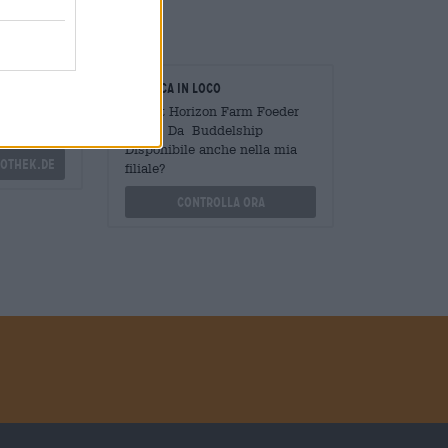
oratori
Verifica in loco
Mengen
È Lost Horizon Farm Foeder
?
Helles Da Buddelship
Disponibile anche nella mia
othek.de
filiale?
Controlla ora