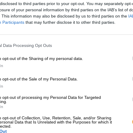
* I prezzi sono comprensivi di accisa
disclosed to third parties prior to your opt-out. You may separately opt-
losure of your personal information by third parties on the IAB’s list of
. This information may also be disclosed by us to third parties on the
IA
Descrizione
Informazioni
Recensioni
(0)
Participants
that may further disclose it to other third parties.
Oltre alla normale produzione quotidiana della birra, il b
l Data Processing Opt Outs
in corso. Si incontrano con birrai di tutto il mondo per av
specialità di birra limitate e acquistare una vecchia fatto
o opt-out of the Sharing of my personal data.
tempo e non veniva più utilizzato. Insieme agli amici, h
In
per renderlo di nuovo funzionale. L’obiettivo era costruir
materie prime per birra e distillati. Il grano, il luppolo e
ecologiche nei nostri campi e vengono trasformati nel birrif
o opt-out of the Sale of my Personal Data.
attribuisce grande importanza alle tecniche tradizionali:
In
refrigerate, i lieviti selvaggi sono responsabili della fer
legno.
to opt-out of processing my Personal Data for Targeted
ing.
Oggi le operazioni sono in pieno svolgimento e Lost Ho
In
prodotti. Tra questi c’è anche la Foeder Helle, prodotta 
o opt-out of Collection, Use, Retention, Sale, and/or Sharing
tre anni in una botte dove prima c’era vino bianco. Quest
ersonal Data that Is Unrelated with the Purposes for which it
note fruttate e ne ha approfondito la complessità e il sa
lected.
Out