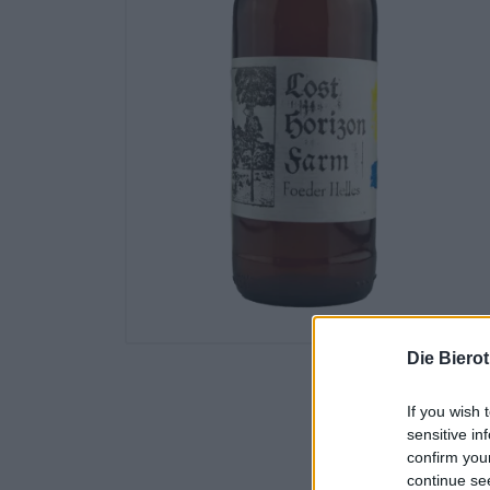
Die Biero
If you wish 
sensitive in
confirm you
continue se