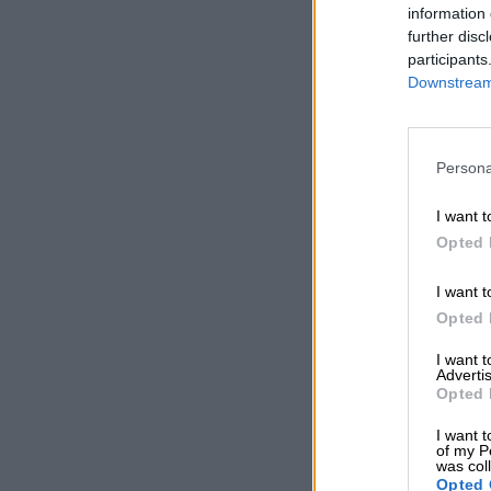
information 
further disc
participants
Downstream 
Persona
I want t
Opted 
I want t
Opted 
I want 
Advertis
Opted 
I want t
of my P
was col
Opted 