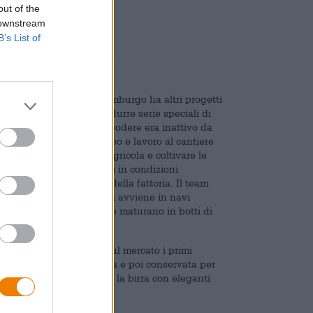
out of the
 downstream
B’s List of
irrificio Buddelship di Amburgo ha altri progetti
viare collaborazioni, produrre serie speciali di
ria nel 2020. Il restante podere era inattivo da
anno dedicato molto tempo e lavoro al cantiere
e una fiorente azienda agricola e coltivare le
 la frutta vengono coltivati in condizioni
icio e nella distilleria della fattoria. Il team
 la produzione della birra avviene in navi
mentazione e le birre finite maturano in botti di
rizon Farm ha immesso sul mercato i primi
secondo la ricetta classica e poi conservata per
o processo ha arricchito la birra con eleganti
pore.