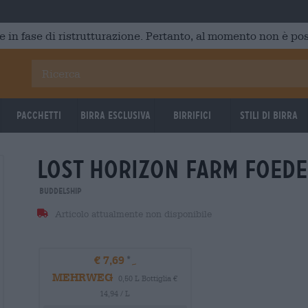
e in fase di ristrutturazione. Pertanto, al momento non è poss
Pacchetti
Birra Esclusiva
Birrifici
Stili di birra
lost horizon farm foede
09.03.2026
09.03.2
Buddelship
Articolo attualmente non disponibile
€ 7,69
MEHRWEG
0,50 L Bottiglia €
14,94 / L