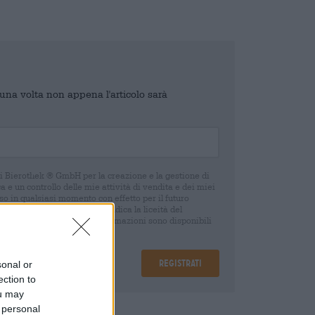
o una volta non appena l'articolo sarà
di Bierothek ® GmbH per la creazione e la gestione di
 e un controllo delle mie attività di vendita e dei miei
o in qualsiasi momento con effetto per il futuro
oca del consenso non pregiudica la liceità del
 della revoca. Ulteriori informazioni sono disponibili
Registrati
sonal or
ection to
ou may
 personal
are
€ 0,08