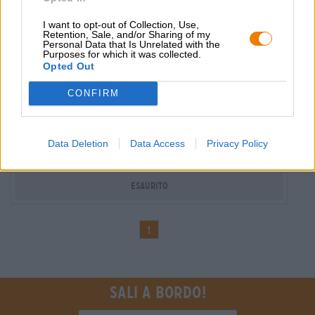
I want to opt-out of Collection, Use,
Retention, Sale, and/or Sharing of my
Personal Data that Is Unrelated with the
Purposes for which it was collected.
Opted Out
Birre Bock | Birre acide | Birre alla frutta, alle erbe e alle spezie
CONFIRM
ritterguts bärentöter gosebock
Ritterguts Gose
€ 4,29
Data Deletion
Data Access
Privacy Policy
MEHRWEG
0,50 L Bottiglia - € 8,58 / LTR
Esaurito
1
Sali a bordo!