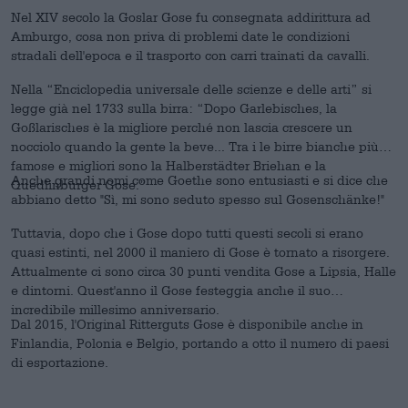
Nel XIV secolo la Goslar Gose fu consegnata addirittura ad
Amburgo, cosa non priva di problemi date le condizioni
stradali dell'epoca e il trasporto con carri trainati da cavalli.
Nella “Enciclopedia universale delle scienze e delle arti” si
legge già nel 1733 sulla birra: “Dopo Garlebisches, la
Goßlarisches è la migliore perché non lascia crescere un
nocciolo quando la gente la beve... Tra i le birre bianche più
famose e migliori sono la Halberstädter Briehan e la
Anche grandi nomi come Goethe sono entusiasti e si dice che
Quedlinburger Gose.”
abbiano detto "Sì, mi sono seduto spesso sul Gosenschänke!"
Tuttavia, dopo che i Gose dopo tutti questi secoli si erano
quasi estinti, nel 2000 il maniero di Gose è tornato a risorgere.
Attualmente ci sono circa 30 punti vendita Gose a Lipsia, Halle
e dintorni. Quest'anno il Gose festeggia anche il suo
incredibile millesimo anniversario.
Dal 2015, l'Original Ritterguts Gose è disponibile anche in
Finlandia, Polonia e Belgio, portando a otto il numero di paesi
di esportazione.