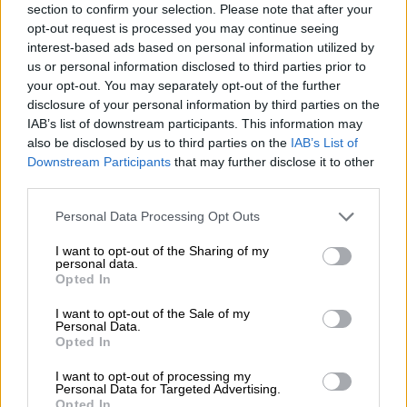
section to confirm your selection. Please note that after your
opt-out request is processed you may continue seeing
interest-based ads based on personal information utilized by
us or personal information disclosed to third parties prior to
your opt-out. You may separately opt-out of the further
Birre acide | Birre alla frutta, alle erbe e alle spezie
disclosure of your personal information by third parties on the
original ritterguts gose
IAB’s list of downstream participants. This information may
also be disclosed by us to third parties on the
IAB’s List of
Ritterguts Gose
Downstream Participants
that may further disclose it to other
€ 3,59
third parties.
MEHRWEG
0,50 L Bottiglia - € 7,18 / LTR
Personal Data Processing Opt Outs
Esaurito
I want to opt-out of the Sharing of my
personal data.
Opted In
I want to opt-out of the Sale of my
Personal Data.
Opted In
I want to opt-out of processing my
Personal Data for Targeted Advertising.
Opted In