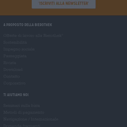
'Iscriviti alla newsletter'
A proposito della Bierothek
Offerte di lavoro alla Bierothek
®
Sostenibilità
Impegno sociale
Passeggiata
Rivista
Download
Contatto
Corporativo
Ti aiutiamo noi
Seminari sulla birra
Metodi di pagamento
Navigazione
/
Internazionale
Domande frequenti