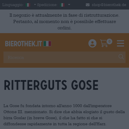
Skip to main content
Italian
Italia
Linguaggio:
Spedizione:
shop@bierothek.de
Il negozio è attualmente in fase di ristrutturazione.
Pertanto, al momento non è possibile effettuare
ordini.
0
Einloggen / An
Warenkor
M
Ritterguts Gose
La Gose fu fondata intorno all'anno 1000 dall'imperatore
Ottone III. menzionato. Si dice che abbia elogiato il gusto della
birra Goslar (in breve Gose), il che ha fatto sì che si
diffondesse rapidamente in tutta la regione dell'Harz.