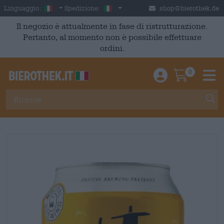
Skip to main content
Italian
Italia
Linguaggio:
Spedizione:
shop@bierothek.de
Il negozio è attualmente in fase di ristrutturazione.
Pertanto, al momento non è possibile effettuare
ordini.
0
Einloggen / An
Warenkor
M