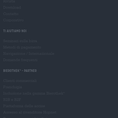
Rivista
Download
Contatto
Corporativo
Ti aiutiamo noi
Seminari sulla birra
Metodi di pagamento
Navigazione
/
Internazionale
Domande frequenti
Bierothek
- Partner
®
Clienti commerciali
Franchigia
Inclusione nella gamma Bierothek
®
B2B e B2F
Piattaforma delle accise
Accesso al rivenditore Hopnet