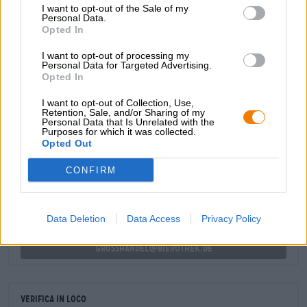
alla birra il suo meraviglioso aroma tropicale e la sua
I want to opt-out of the Sale of my
amara amarezza.
Personal Data.
Opted In
Le azioni dei governanti coloniali sono terribili, ma
fortunatamente la loro birra non lo è.
I want to opt-out of processing my
Personal Data for Targeted Advertising.
Opted In
I want to opt-out of Collection, Use,
Retention, Sale, and/or Sharing of my
Personal Data that Is Unrelated with the
Purposes for which it was collected.
CONSULENZA GRATUITA SULLA BIRRA
Opted Out
Hai domande su questa birra? Siamo qui per te.
shop@bierothek.de
CONFIRM
commercianti o ristoratori
Data Deletion
Data Access
Privacy Policy
Du willst größere Mengen günstiger einkaufen?
grosshandel@bierothek.de
Verifica in loco