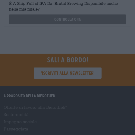
È A Ship Full of IPA Da Brutal Brewing Disponibile anche
nella mia filiale?
Controlla ora
Sali a bordo!
'Iscriviti alla newsletter'
A proposito della Bierothek
Offerte di lavoro alla Bierothek
®
Sostenibilità
Impegno sociale
Passeggiata