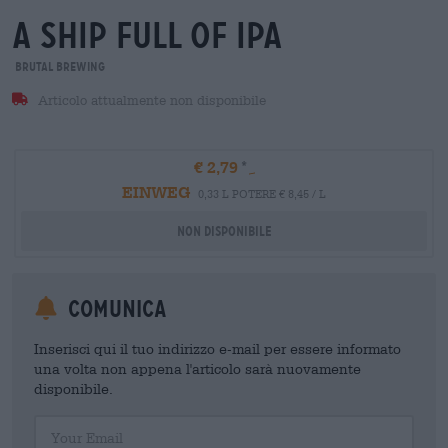
a ship full of ipa
Brutal Brewing
Articolo attualmente non disponibile
€ 2,79
EINWEG
0,33 L POTERE € 8,45 / L
Non disponibile
Comunica
Inserisci qui il tuo indirizzo e-mail per essere informato
una volta non appena l'articolo sarà nuovamente
disponibile.
Your Email