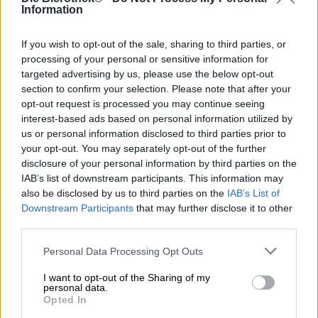
appassionati di birra artigianale sapranno,
l’India Pale Ale
Information
risale al tempo del dominio coloniale. A quei tempi, i ricchi
uomini bianchi andavano in giro per il mondo con tutta la
If you wish to opt-out of the sale, sharing to third parties, or
loro famiglia per fare soldi in paesi esotici. Sfruttavano le
processing of your personal or sensitive information for
popolazioni di luoghi lontani, rubavano le loro preziose
targeted advertising by us, please use the below opt-out
risorse e le costringevano a lavorare nelle loro piantagioni.
section to confirm your selection. Please note that after your
E ovviamente hanno bevuto birra. Poiché la produzione
opt-out request is processed you may continue seeing
della birra in climi caldi e umidi presenta le sue sfide e
interest-based ads based on personal information utilized by
non è possibile trovare luppolo o orzo decente in India o
us or personal information disclosed to third parties prior to
in Malesia, è stato necessario trovare una soluzione
your opt-out. You may separately opt-out of the further
diversa. Allora non erano diffusi i conservanti, quindi la
disclosure of your personal information by third parties on the
birra tradizionale si rovinava a metà. I birrai
IAB’s list of downstream participants. This information may
intraprendenti svilupparono poi l’India Pale Ale: questa
nuova interpretazione della classica birra chiara fu
also be disclosed by us to third parties on the
IAB’s List of
preservata con un aumento di luppolo e alcol e
Downstream Participants
that may further disclose it to other
sopravvisse senza problemi al lungo viaggio in nave.
third parties.
Il birrificio svedese Brutal Brewing ricorda questo periodo
Personal Data Processing Opt Outs
con la sua creazione A Ship Full Of IPA e fa seguito alle
IPA della prima ora con un capolavoro ad alta intensità di
I want to opt-out of the Sharing of my
personal data.
luppolo. Tuttavia, le varietà di luppolo utilizzate sono
Opted In
tutte moderne: Amarillo, Galaxy e Cascade conferiscono