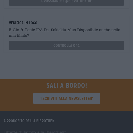
grosshandel@bierothek.de
Verifica in loco
È Gin & Tonic IPA Da Sakiskiu Alus Disponibile anche nella
mia filiale?
Controlla ora
Sali a bordo!
'Iscriviti alla newsletter'
A proposito della Bierothek
Offerte di lavoro alla Bierothek
®