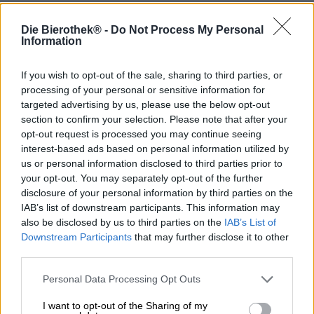
Il cocktail per tutti coloro che preferiscono bere la birra
invece dei cocktail.
Die Bierothek® -
Do Not Process My Personal
Information
Il Gin & Tonic è diventato negli ultimi anni un drink di
assoluta tendenza. In ogni bar ne esistono diverse
varianti, ogni hipster ha la sua sofisticata ricetta per il gin
If you wish to opt-out of the sale, sharing to third parties, or
& tonic perfetto. Sakiškių alus Gin & Tonic IPA è il drink
processing of your personal or sensitive information for
dopolavoro ideale per tutti coloro che amano concedersi
targeted advertising by us, please use the below opt-out
qualcosa di insolito ma non pensano necessariamente a
section to confirm your selection. Please note that after your
un cocktail.
opt-out request is processed you may continue seeing
interest-based ads based on personal information utilized by
La birra può anche essere fantasiosa, come dimostra
us or personal information disclosed to third parties prior to
questa creazione.
your opt-out. You may separately opt-out of the further
disclosure of your personal information by third parties on the
Cosa ottieni quando combini le due maggiori tendenze
IAB’s list of downstream participants. This information may
nella scena dei bar giovani? Questa: una IPA speziata al
also be disclosed by us to third parties on the
IAB’s List of
ginepro con un finale particolarmente secco. Ma come
entra il Gin&Tonic nelle IPA? Il birrificio creativo lettone
Downstream Participants
that may further disclose it to other
Sakiškių alus ha centrato perfettamente il gin con una
third parties.
combinazione selvaggia di erbe e spezie di ginepro,
rosmarino, coriandolo e cardamomo. L’acqua tonica
Personal Data Processing Opt Outs
contiene i luppoli utilizzati Azacca e Ahtanum, che, in
I want to opt-out of the Sharing of my
combinazione con arance fresche e scorza di limone,