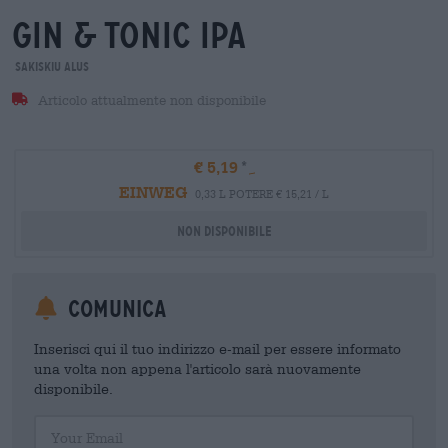
gin & tonic ipa
Sakiskiu Alus
Articolo attualmente non disponibile
€ 5,19
EINWEG
0,33 L POTERE € 15,21 / L
Non disponibile
Comunica
Inserisci qui il tuo indirizzo e-mail per essere informato
una volta non appena l'articolo sarà nuovamente
disponibile.
Your Email