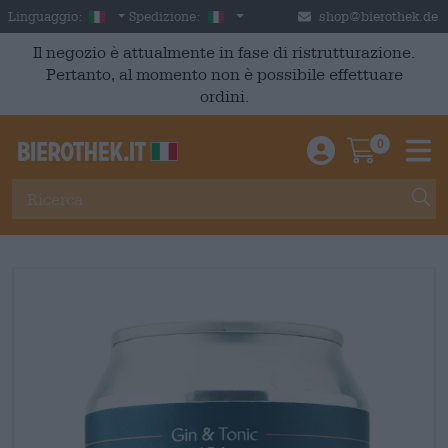
Skip to main content
Italian
Italia
Linguaggio:
Spedizione:
shop@bierothek.de
Il negozio è attualmente in fase di ristrutturazione.
Pertanto, al momento non è possibile effettuare
ordini.
0
Einloggen / An
Warenkor
M