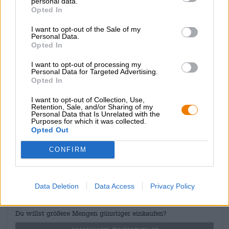
personal data.
imitano in modo ingannevole l’amarezza piccante e fresca.
Opted In
Il Gin & Tonic IPA di Sakiškių alus è un audace
esperimento di produzione della birra che, soprattutto se
I want to opt-out of the Sale of my
combinato con formaggio fresco di capra, ha in serbo
Personal Data.
Opted In
molte sorprese di gusto per gli appassionati di birra
artigianale sperimentale.
I want to opt-out of processing my
Personal Data for Targeted Advertising.
Anche il bevitore di birra più accanito apprezzerà questo
Opted In
cocktail, lo promettiamo!
I want to opt-out of Collection, Use,
Retention, Sale, and/or Sharing of my
Personal Data that Is Unrelated with the
Purposes for which it was collected.
Opted Out
CONSULENZA GRATUITA SULLA BIRRA
CONFIRM
Hai domande su questa birra? Siamo qui per te.
shop@bierothek.de
Data Deletion
Data Access
Privacy Policy
commercianti o ristoratori
Du willst größere Mengen günstiger einkaufen?