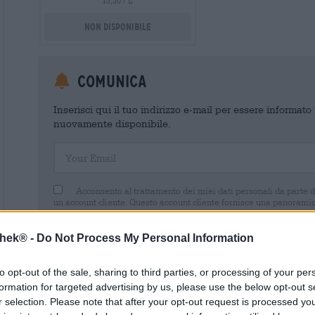
13,30 / L
Non disponibile
Comunica
Inserisci qui il tuo indirizzo e-mail per essere informat
nuovamente disponibile.
Your Email
Acconsento al trattamento dei miei dati personali da parte 
un account cliente. Questo account cliente fornisce una panoramica
dati personali. Sono consapevole di poter revocare questo consens
inviando un'e-mail a shop@bierothek.de. La informiamo che la rev
trattamento effettuato sulla base del suo consenso fino al momento
thek® -
Do Not Process My Personal Information
nel nostro
dichiarazione sulla protezione dei dati
to opt-out of the sale, sharing to third parties, or processing of your per
formation for targeted advertising by us, please use the below opt-out s
r selection. Please note that after your opt-out request is processed y