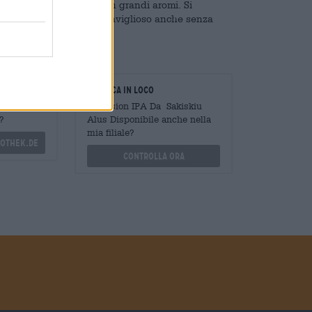
tamente equilibrata e con grandi aromi. Si
irra, ma ha un sapore meraviglioso anche senza
oratori
Verifica in loco
Mengen
È Session IPA Da Sakiskiu
?
Alus Disponibile anche nella
mia filiale?
othek.de
Controlla ora