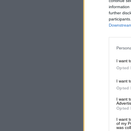
continue se
information 
further disc
participants
Downstream 
Persona
I want t
Opted 
I want t
Opted 
I want 
Advertis
Opted 
I want t
of my P
was col