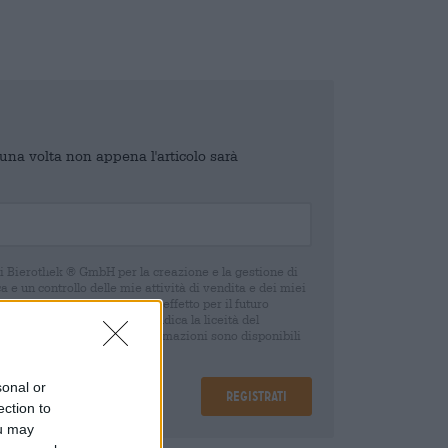
o una volta non appena l'articolo sarà
di Bierothek ® GmbH per la creazione e la gestione di
 e un controllo delle mie attività di vendita e dei miei
o in qualsiasi momento con effetto per il futuro
oca del consenso non pregiudica la liceità del
 della revoca. Ulteriori informazioni sono disponibili
sonal or
Registrati
ection to
ou may