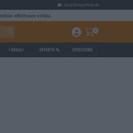
shop@bierothek.de
ibile effettuare ordini.
0
Einloggen / Anmelden
Warenkorb
I regali
Offerte %
Spedizione