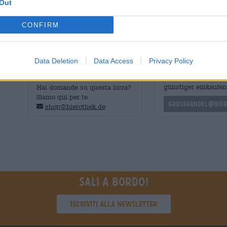
Out
La Sakiškių alus Session IPA è una birra rotonda, delica
sposa meravigliosamente con tutti i tipi di snack alla b
alcun accompagnamento.
CONFIRM
Data Deletion
Data Access
Privacy Policy
CONSULENZA GRATUITA SULLA
commercianti o rist
BIRRA
Du willst größere 
günstiger einkaufen
Hai domande su questa birra?
Siamo qui per te.
grosshandel@bier
shop@bierothek.de
Sali a bordo!
'Iscriviti alla newsletter'