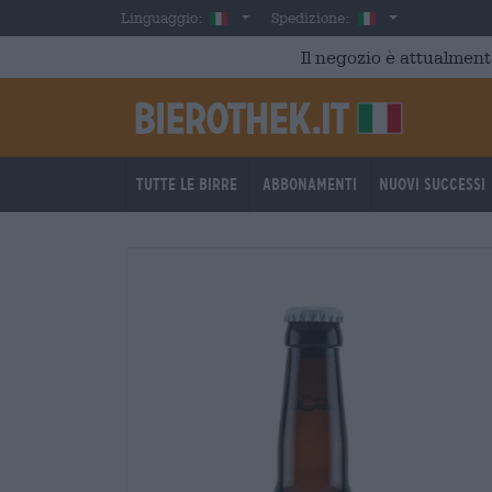
Skip to main content
Italian
Italia
Linguaggio:
Spedizione:
Il negozio è attualment
Tutte le birre
Abbonamenti
Nuovi successi