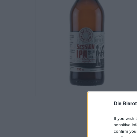
Die Biero
If you wish 
sensitive in
confirm you