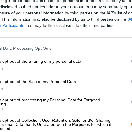
eing interest-based ads based on personal information utilized by us or
* I prezzi sono comprensivi di IVA. Più
Navigazione
più
Deposit
disclosed to third parties prior to your opt-out. You may separately opt-
losure of your personal information by third parties on the IAB’s list of
. This information may also be disclosed by us to third parties on the
IA
Descrizione
Informazioni
Recensioni
(1)
Participants
that may further disclose it to other third parties.
La Session IPA è un tipo di birra che è il compagno perfet
l Data Processing Opt Outs
durante un barbecue con gli amici, al tavolo dei clienti 
durante accoglienti feste in giardino con i propri cari. Si
per l'elevata bevibilità. L'IPA è rotonda ed equilibrata,
o opt-out of the Sharing of my personal data.
sfidarlo.
In
Un meraviglioso esempio di questo stile di birra è la Ses
o opt-out of the Sale of my Personal Data.
friabile è stata creata in collaborazione con il pub Hop
In
un'atmosfera conviviale.
La birra dal colore ambrato si presenta con una meravigl
to opt-out of processing my Personal Data for Targeted
ing.
nel bicchiere. Emana un profumo invitante di succo multi
In
strati di frutta fresca si aprono sulla lingua e regalano 
ricopre gli aromi fruttati come una coperta vellutata e fo
o opt-out of Collection, Use, Retention, Sale, and/or Sharing
conferiscono all'IPA la sua consistenza setosa e garant
ersonal Data that Is Unrelated with the Purposes for which it
lected.