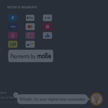
Metodi di pagamento
à
tplace
solo in Germania.
 Group GmbH. Tutti i diritti riservati.