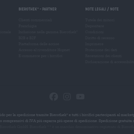
Bierothek
- Partner
Note legali / Note
®
Clienti commerciali
Tutela dei minori
Franchigia
Depositare
zionale
Inclusione nella gamma Bierothek
Condizioni
®
B2B e B2F
Diritto di recesso
Piattaforma delle accise
Imprimere
Accesso al rivenditore Hopnet
Protezione dei dati
E-commerce per i birrifici
Recensioni dei clienti
Dichiarazione di accessibilit
ido per la spedizione tramite Bierothek
e tutti i birrifici partecipanti al marke
®
ono comprensivi di IVA più caparra più spese di spedizione. Spedizione gratuita 
 Bierothek GmbH. Bierothek
è un
marchio denominativo registrato di Bierothek
®
®