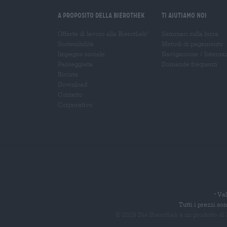
A proposito della Bierothek
Ti aiutiamo noi
Offerte di lavoro alla Bierothek
Seminari sulla birra
®
Sostenibilità
Metodi di pagamento
Impegno sociale
Navigazione
/
Interna
Passeggiata
Domande frequenti
Rivista
Download
Contatto
Corporativo
Val
*
Tutti i prezzi s
© 2026 Die Bierothek
è un prodotto di