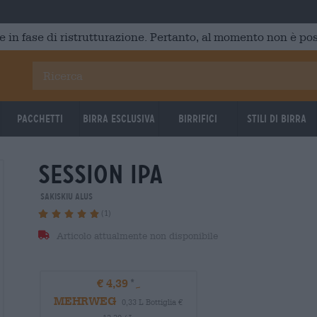
e in fase di ristrutturazione. Pertanto, al momento non è poss
Pacchetti
Birra Esclusiva
Birrifici
Stili di birra
session ipa
Sakiskiu Alus
(1)
Articolo attualmente non disponibile
€ 4,39
MEHRWEG
0,33 L Bottiglia €