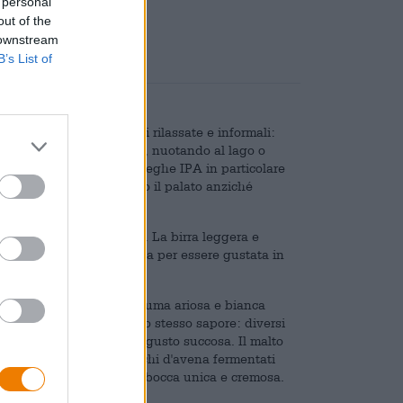
 personal
are
€ 0,08
out of the
 downstream
B’s List of
to per tutte le occasioni rilassate e informali:
abituali, giocando a carte, nuotando al lago o
 differenzia dalle sue colleghe IPA in particolare
 con aromi che accarezzano il palato anziché
sion IPA di Sakiškių alus. La birra leggera e
Doc di Kaunas ed è pensata per essere gustata in
iosa torbidità e una schiuma ariosa e bianca
vitaminico e ha anche lo stesso sapore: diversi
al palato un'esperienza di gusto succosa. Il malto
rma una base fine. I fiocchi d'avena fermentati
iscono una sensazione in bocca unica e cremosa.