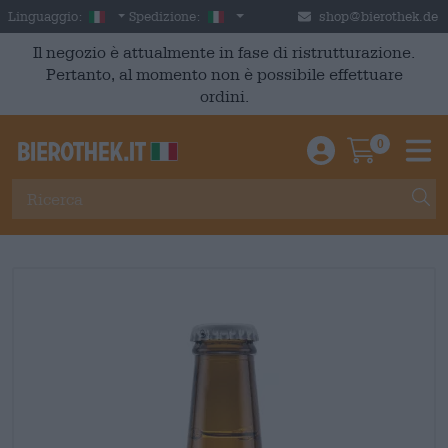
Skip to main content
Italian
Italia
Linguaggio:
Spedizione:
shop@bierothek.de
Il negozio è attualmente in fase di ristrutturazione.
Pertanto, al momento non è possibile effettuare
ordini.
0
Einloggen / An
Warenkor
M