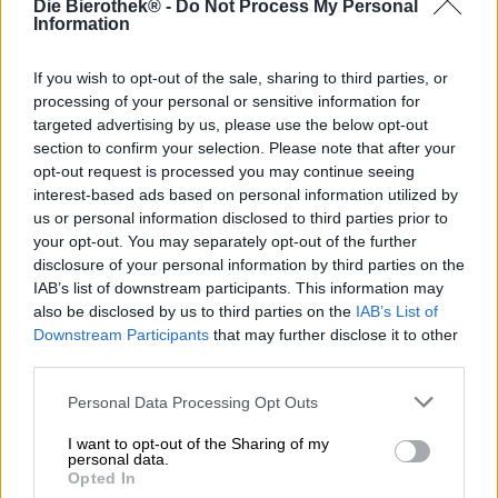
Die Bierothek® -
Do Not Process My Personal
Information
Un approccio fresco, eclettico e felice alla birra
.
If you wish to opt-out of the sale, sharing to third parties, or
Così i ragazzi di Musa descrivono la loro American Pale
processing of your personal or sensitive information for
Ale Frank. Con i suoi sapori equilibrati dovrebbe
targeted advertising by us, please use the below opt-out
convincere anche gli intenditori di birra più critici. Frank è
section to confirm your selection. Please note that after your
il nostro nuovo collega preferito, dolce e alla mano.
opt-out request is processed you may continue seeing
interest-based ads based on personal information utilized by
Frank Zappa, omonimo di questa birra, era una leggenda
us or personal information disclosed to third parties prior to
nel mondo della musica e ha un posto nella Rock & Roll
your opt-out. You may separately opt-out of the further
Hall of Fame. Il suo omonimo Frank APA di Musa è
disclosure of your personal information by third parties on the
altrettanto famoso, anche se non altrettanto musicale.
L’American Pale Ale ha una gradazione alcolica del 5% e
IAB’s list of downstream participants. This information may
si presenta in un giallo torbido, pallido e soleggiato.
also be disclosed by us to third parties on the
IAB’s List of
Quando viene versata, profumi di frutti tropicali e luppolo
Downstream Participants
that may further disclose it to other
verde si elevano dalla schiuma bianca. Si sente il profumo
third parties.
dell’arancia, del melone, degli agrumi aspri e del ribes
bianco. Nella prova del gusto, la Frank APA colpisce per i
Personal Data Processing Opt Outs
succosi aromi di mango, lime e pompelmo, mescolati con
l’amarezza floreale del luppolo. Pino ed erba appena
I want to opt-out of the Sharing of my
personal data.
falciata fanno il loro debutto, una leggera dolcezza di
Opted In
malto indugia discretamente sullo sfondo. Frank è una