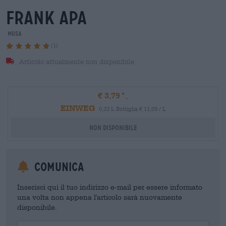
frank apa
MUSA
(1)
Articolo attualmente non disponibile
€ 3,79
EINWEG
0,33 L Bottiglia € 11,09 / L
Non disponibile
Comunica
Inserisci qui il tuo indirizzo e-mail per essere informato
una volta non appena l'articolo sarà nuovamente
disponibile.
Your Email