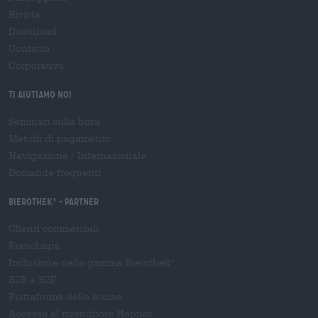
Rivista
Download
Contatto
Corporativo
Ti aiutiamo noi
Seminari sulla birra
Metodi di pagamento
Navigazione
/
Internazionale
Domande frequenti
Bierothek
- Partner
®
Clienti commerciali
Franchigia
Inclusione nella gamma Bierothek
®
B2B e B2F
Piattaforma delle accise
Accesso al rivenditore Hopnet