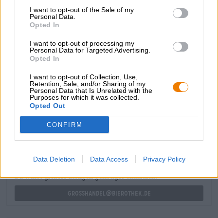
creazione di birra dolce-amara che si muove
I want to opt-out of the Sale of my
elegantemente avanti e indietro tra l’amaro del luppolo e
Personal Data.
la dolcezza fruttata del malto.
Opted In
Una bella e fresca American Pale Ale con un caratteristico
I want to opt-out of processing my
Personal Data for Targeted Advertising.
tocco di luppolo e un alto fattore rinfrescante. Davvero
Opted In
riuscito e delizioso con hamburger alla griglia fatti in casa!
Aggiungi qualche patatine fritte e la serata è perfetta.
I want to opt-out of Collection, Use,
Retention, Sale, and/or Sharing of my
Personal Data that Is Unrelated with the
Purposes for which it was collected.
Opted Out
CONSULENZA GRATUITA SULLA BIRRA
Hai domande su questa birra? Siamo qui per te.
CONFIRM
shop@bierothek.de
Data Deletion
Data Access
Privacy Policy
commercianti o ristoratori
Du willst größere Mengen günstiger einkaufen?
grosshandel@bierothek.de