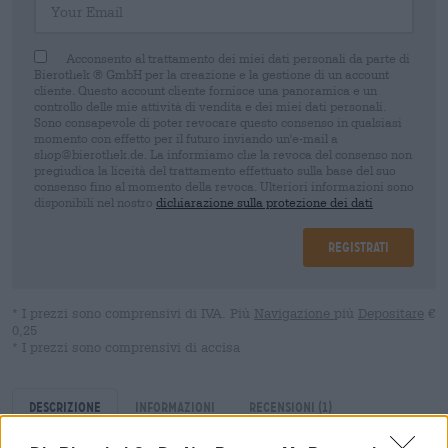
Acconsento al trattamento dei miei dati personali da parte di
Bierothek ® GmbH per la creazione e la gestione di un account
cliente. Questo account cliente fornisce una panoramica e un
controllo delle mie attività di vendita e dei miei dati personali.
Sono consapevole di poter revocare questo consenso in qualsiasi
momento con effetto per il futuro inviando un'e-mail a
shop@bierothek.de. La informiamo che la revoca del consenso non
pregiudica la liceità del trattamento effettuato sulla base del suo
consenso fino al momento della revoca. Ulteriori informazioni sono
disponibili nel nostro
dichiarazione sulla protezione dei dati
Registrati
* I prezzi sono comprensivi di IVA. Più
Navigazione
più
Depositare
€
0,25
* I prezzi sono comprensivi di accisa
Descrizione
Informazioni
Recensioni
(1)