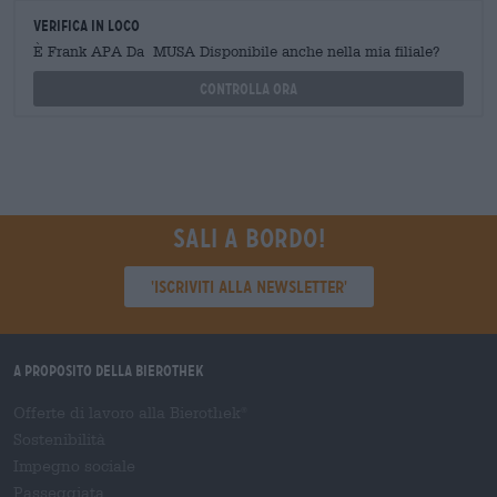
Verifica in loco
È Frank APA Da MUSA Disponibile anche nella mia filiale?
Controlla ora
Sali a bordo!
'Iscriviti alla newsletter'
A proposito della Bierothek
Offerte di lavoro alla Bierothek
®
Sostenibilità
Impegno sociale
Passeggiata