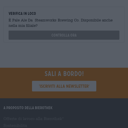
Verifica in loco
È Pale Ale Da Steamworks Brewing Co. Disponibile anche
nella mia filiale?
Controlla ora
Sali a bordo!
'Iscriviti alla newsletter'
A proposito della Bierothek
Offerte di lavoro alla Bierothek
®
Sostenibilità