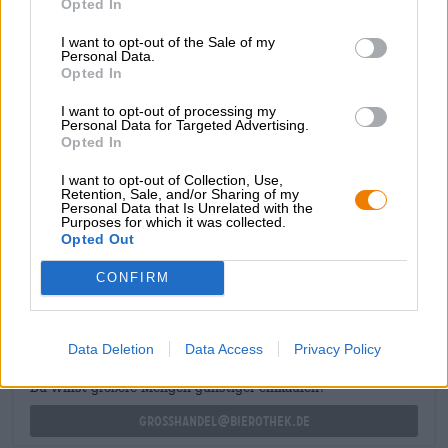
Opted In
leggerezza rinfrescante, la meravigliosa amarezza e la
tavolozza di sapori finemente bilanciata.
I want to opt-out of the Sale of my
Personal Data.
L'accompagnamento perfetto di questa birra sono piatti
Opted In
leggeri di pesce, come il salmone cotto a vapore in
I want to opt-out of processing my
cartoccio con aglio, limone ed erbe fresche. Inoltre
Personal Data for Targeted Advertising.
un'insalata di pomodori colorati, capperi tritati e cremosa
Opted In
mozzarella, condita con un buon olio d'oliva e qualche
spruzzata di aceto balsamico.
I want to opt-out of Collection, Use,
Retention, Sale, and/or Sharing of my
Personal Data that Is Unrelated with the
Purposes for which it was collected.
Opted Out
CONSULENZA GRATUITA SULLA BIRRA
Hai domande su questa birra? Siamo qui per te.
CONFIRM
shop@bierothek.de
Data Deletion
Data Access
Privacy Policy
commercianti o ristoratori
Du willst größere Mengen günstiger einkaufen?
grosshandel@bierothek.de