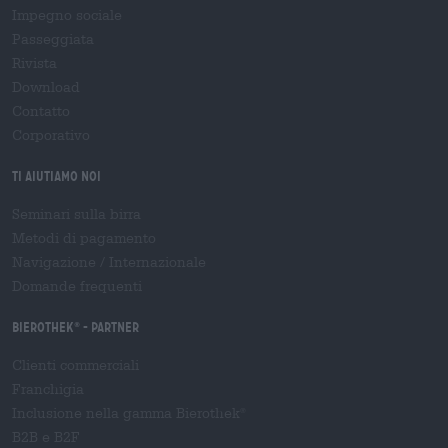
Impegno sociale
Passeggiata
Rivista
Download
Contatto
Corporativo
Ti aiutiamo noi
Seminari sulla birra
Metodi di pagamento
Navigazione
/
Internazionale
Domande frequenti
Bierothek
- Partner
®
Clienti commerciali
Franchigia
Inclusione nella gamma Bierothek
®
B2B e B2F