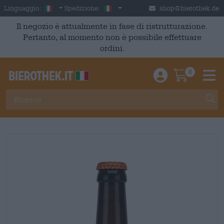
Skip to main content
Italian
Italia
Linguaggio:
Spedizione:
shop@bierothek.de
Il negozio è attualmente in fase di ristrutturazione.
Pertanto, al momento non è possibile effettuare
ordini.
0
Einloggen / An
Warenkor
M