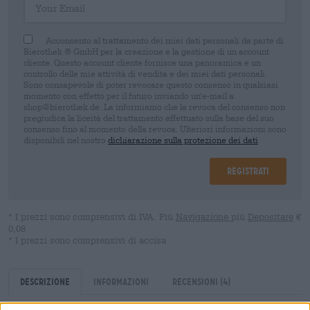
Acconsento al trattamento dei miei dati personali da parte di
Bierothek ® GmbH per la creazione e la gestione di un account
cliente. Questo account cliente fornisce una panoramica e un
controllo delle mie attività di vendita e dei miei dati personali.
Sono consapevole di poter revocare questo consenso in qualsiasi
momento con effetto per il futuro inviando un'e-mail a
shop@bierothek.de. La informiamo che la revoca del consenso non
pregiudica la liceità del trattamento effettuato sulla base del suo
consenso fino al momento della revoca. Ulteriori informazioni sono
disponibili nel nostro
dichiarazione sulla protezione dei dati
Registrati
* I prezzi sono comprensivi di IVA. Più
Navigazione
più
Depositare
€
0,08
* I prezzi sono comprensivi di accisa
Descrizione
Informazioni
Recensioni
(4)