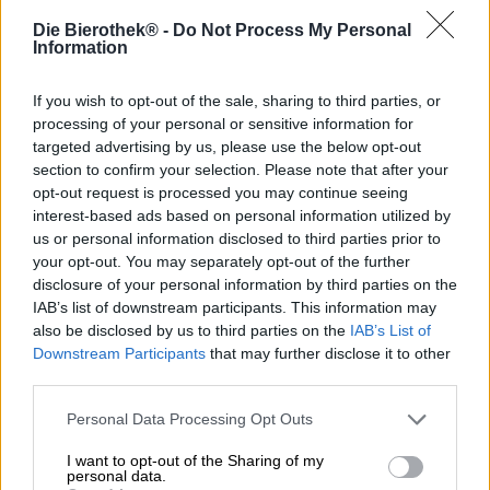
Die Bierothek® -
Do Not Process My Personal
Una birra vincente!
Information
La birra chiara di Steamworks Brewing non è solo
deliziosa, è anche un vero ragazzo d'oro. Ha impressionato
If you wish to opt-out of the sale, sharing to third parties, or
la giuria dei Canadian Brewing Awards nel 2012 e ha
processing of your personal or sensitive information for
vinto la medaglia d'oro nella categoria North American
targeted advertising by us, please use the below opt-out
Style Pale Ale. E piace anche a noi.
section to confirm your selection. Please note that after your
opt-out request is processed you may continue seeing
Steamworks Pale Ale scorre nel bicchiere nel colore
interest-based ads based on personal information utilized by
dell'ambra liquida ed è coronata da uno strato di schiuma
us or personal information disclosed to third parties prior to
bianca cremosa. L'anidride carbonica finemente frizzante
your opt-out. You may separately opt-out of the further
fa danzare la schiuma e rivela un meraviglioso profumo di
disclosure of your personal information by third parties on the
malto tostato, caramello cremoso e luppolo fresco. Il gusto
IAB’s list of downstream participants. This information may
iniziale presenta un riuscito equilibrio tra malti corposi e
also be disclosed by us to third parties on the
IAB’s List of
luppoli delicatamente amari e fruttati. La moderata
Downstream Participants
that may further disclose it to other
dolcezza dei frutti tropicali incontra la resina speziata,
note floreali di luppolo e un accenno di tabacco al palato.
third parties.
Una chiara amarezza accompagna costantemente il
piacere di bere e aumenta verso il finale fino a
Personal Data Processing Opt Outs
raggiungere una dominanza frizzante. Nonostante
I want to opt-out of the Sharing of my
l'amarezza onnipresente, la birra chiara è beverina e
personal data.
leggera. Apprezziamo questa birra chiara per la sua