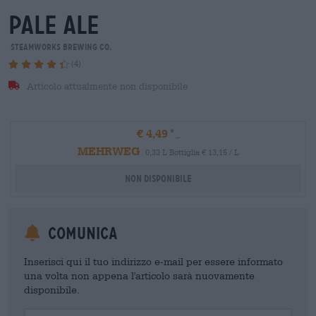
pale ale
Steamworks Brewing Co.
(4)
Articolo attualmente non disponibile
€ 4,49
MEHRWEG
0,33 L Bottiglia € 13,15 / L
Non disponibile
Comunica
Inserisci qui il tuo indirizzo e-mail per essere informato
una volta non appena l'articolo sarà nuovamente
disponibile.
Your Email