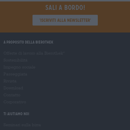
Sali a bordo!
'Iscriviti alla newsletter'
A proposito della Bierothek
Offerte di lavoro alla Bierothek
®
Sostenibilità
Impegno sociale
Passeggiata
Rivista
Download
Contatto
Corporativo
Ti aiutiamo noi
Seminari sulla birra