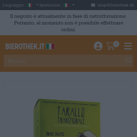
Skip to main content
Italian
Italia
Linguaggio:
Spedizione:
shop@bierothek.de
Il negozio è attualmente in fase di ristrutturazione.
Pertanto, al momento non è possibile effettuare
ordini.
0
Einloggen / An
Warenkor
M