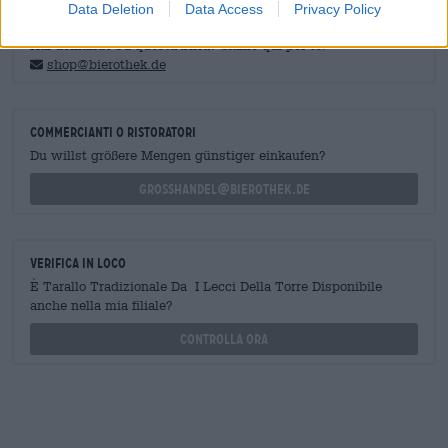
Data Deletion
Data Access
Privacy Policy
CONSULENZA GRATUITA SULLA BIRRA
Hai domande su questa birra? Siamo qui per te.
shop@bierothek.de
commercianti o ristoratori
Du willst größere Mengen günstiger einkaufen?
grosshandel@bierothek.de
Verifica in loco
È Tarallo Tradizionale Da I Lecci Della Torre Disponibile
anche nella mia filiale?
Controlla ora