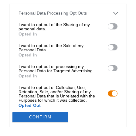
third parties.
una piccola selezione di snack abbondanti da
accompagnare alla vostra birra e al vostro vino. Qui i
Personal Data Processing Opt Outs
taralli fatti in casa sono un must e concludono con gusto
la giornata.
I want to opt-out of the Sharing of my
personal data.
Opted In
Valori nutrizionali medi per 100g
I want to opt-out of the Sale of my
Personal Data.
Potere calorifico 1.959 kJ / 468 kcal
Opted In
Grasso 20 g
I want to opt-out of processing my
Personal Data for Targeted Advertising.
- di cui acidi grassi saturi 2,8 g
Opted In
Carboidrati 61 g
I want to opt-out of Collection, Use,
Retention, Sale, and/or Sharing of my
- di cui zucchero 1,3 g
Personal Data that Is Unrelated with the
Purposes for which it was collected.
Opted Out
Proteine 9,9 g
CONFIRM
Sale 2,5 gr