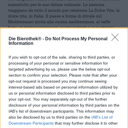
soprattutto per le sue delizie culinarie. Le persone
viaggiano da tutto il mondo per celebrare La Dolce Vita, la
dolce vita, in Italia. Il paese a forma di stivale sul
Mediterraneo invita alla cucina mediterranea, al caffè
forte, ai dolci peccaminosi, ai vini potenti e ai pasticcini
deliziosi. La cucina italiana è nota per il suo fascino
Die Bierothek® -
Do Not Process My Personal
semplice, gli abbinamenti di aromi mirati e gli ingredienti
Information
onesti, spesso regionali.
Per completare le nostre meravigliose birre, abbiamo
If you wish to opt-out of the sale, sharing to third parties, or
aggiunto alla nostra gamma una specialità pugliese. Il
processing of your personal or sensitive information for
panificio Lecci della Torre produce dolci provenienti da
targeted advertising by us, please use the below opt-out
diverse regioni d’Italia e offre autentiche prelibatezze che
section to confirm your selection. Please note that after your
si sposano meravigliosamente con una birra fresca. I
opt-out request is processed you may continue seeing
nostri preferiti sono i taralli pugliesi: i biscotti a forma di
interest-based ads based on personal information utilized by
anello sono tradizionalmente cotti con farina, olio d’oliva,
us or personal information disclosed to third parties prior to
sale e vino bianco e deliziano con la loro croccantezza. La
your opt-out. You may separately opt-out of the further
consistenza soda e croccante si sposa bene con un sorso
disclosure of your personal information by third parties on the
di birra.
IAB’s list of downstream participants. This information may
L’aperitivo fa parte della cultura italiana del divertimento
also be disclosed by us to third parties on the
IAB’s List of
e segna la fine della giornata in grande stile. Se vi sedete
Downstream Participants
that may further disclose it to other
in un bar in prima serata, vi verrà automaticamente servita