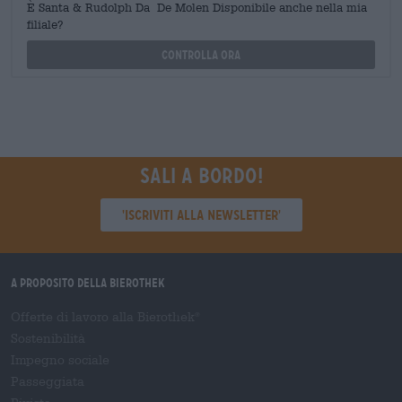
È Santa & Rudolph Da De Molen Disponibile anche nella mia
filiale?
Controlla ora
Sali a bordo!
'Iscriviti alla newsletter'
A proposito della Bierothek
Offerte di lavoro alla Bierothek
®
Sostenibilità
Impegno sociale
Passeggiata