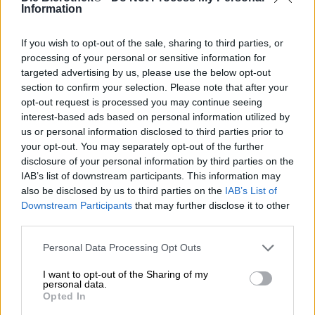
Nelle storie natalizie del mondo anglosassone, Babbo
Information
Natale e la renna Rudolph sono una squadra imbattibile.
Insieme affrontano tempeste di neve, camini in muratura
If you wish to opt-out of the sale, sharing to third parties, or
e altri disastri e consegnano in modo affidabile e puntuale
processing of your personal or sensitive information for
montagne di regali ai bambini entusiasti di tutto il mondo,
targeted advertising by us, please use the below opt-out
anno dopo anno. Poiché da adulti devi lavorare dietro le
section to confirm your selection. Please note that after your
quinte per mettere insieme il miracolo di Natale e quindi
opt-out request is processed you may continue seeing
probabilmente non sei più così entusiasta del dinamico
interest-based ads based on personal information utilized by
duo, il birrificio olandese De Molen ha escogitato una
us or personal information disclosed to third parties prior to
versione per gli adulti tra noi: la loro interpretazione di
your opt-out. You may separately opt-out of the further
Santa & Rudolph è una birra che, con la sua
disclosure of your personal information by third parties on the
impressionante gradazione alcolica di 7,3% e il carattere
speziato, assicura un'atmosfera festosa anche se non siete
IAB’s list of downstream participants. This information may
ancora tutti presenti la mattina del 24 dicembre ha regali
also be disclosed by us to third parties on the
IAB’s List of
insieme.
Downstream Participants
that may further disclose it to other
third parties.
Santa & Rudolph è una birra di Natale a cui è stato dato
un tocco natalizio con bacche di ginepro e liquirizia.
Personal Data Processing Opt Outs
L'infuso natalizio scorre nel bicchiere in un pittoresco
rosso rubino ed è decorato con un velo leggermente
I want to opt-out of the Sharing of my
personal data.
colorato di schiuma fine. Frutti scuri, forte malto tostato,
Opted In
caramello cremoso e le spezie invernali di ginepro e
liquirizia permeano il profumo e il gusto. La dolcezza