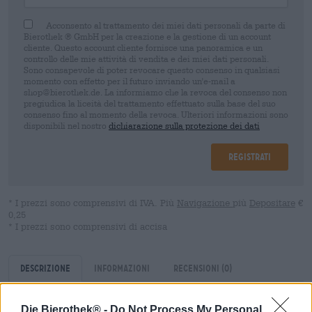
Acconsento al trattamento dei miei dati personali da parte di
Bierothek ® GmbH per la creazione e la gestione di un account
cliente. Questo account cliente fornisce una panoramica e un
controllo delle mie attività di vendita e dei miei dati personali.
Sono consapevole di poter revocare questo consenso in qualsiasi
momento con effetto per il futuro inviando un'e-mail a
shop@bierothek.de. La informiamo che la revoca del consenso non
pregiudica la liceità del trattamento effettuato sulla base del suo
consenso fino al momento della revoca. Ulteriori informazioni sono
disponibili nel nostro
dichiarazione sulla protezione dei dati
Registrati
* I prezzi sono comprensivi di IVA. Più
Navigazione
più
Depositare
€
0,25
* I prezzi sono comprensivi di accisa
Descrizione
Informazioni
Recensioni
(0)
Die Bierothek® -
Do Not Process My Personal