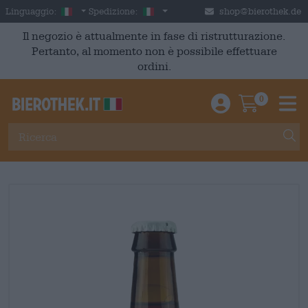
Skip to main content
Italian
Italia
Linguaggio:
Spedizione:
shop@bierothek.de
Il negozio è attualmente in fase di ristrutturazione.
Pertanto, al momento non è possibile effettuare
ordini.
0
Einloggen / An
Warenkor
M