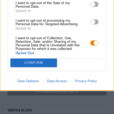
I want to opt-out of the Sale of my
morbida e corposa è bilanciata da un'amarezza armoniosa.
Personal Data.
Opted In
Così delizioso che Babbo Natale e Rudolph dovranno
sicuramente uscire più di una volta quest'anno!
I want to opt-out of processing my
Personal Data for Targeted Advertising.
Opted In
I want to opt-out of Collection, Use,
Retention, Sale, and/or Sharing of my
Personal Data that Is Unrelated with the
Purposes for which it was collected.
CONSULENZA GRATUITA SULLA BIRRA
Opted Out
Hai domande su questa birra? Siamo qui per te.
shop@bierothek.de
CONFIRM
commercianti o ristoratori
Data Deletion
Data Access
Privacy Policy
Du willst größere Mengen günstiger einkaufen?
grosshandel@bierothek.de
Verifica in loco