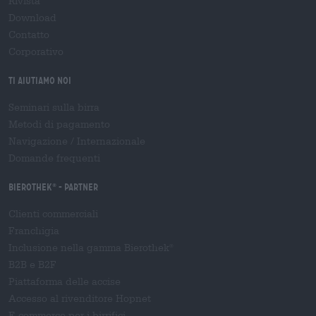
Rivista
Download
Contatto
Corporativo
Ti aiutiamo noi
Seminari sulla birra
Metodi di pagamento
Navigazione
/
Internazionale
Domande frequenti
Bierothek
- Partner
®
Clienti commerciali
Franchigia
Inclusione nella gamma Bierothek
®
B2B e B2F
Piattaforma delle accise
Accesso al rivenditore Hopnet
E-commerce per i birrifici