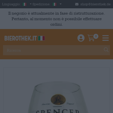
Skip to main content
Italian
Italia
Linguaggio:
Spedizione:
shop@bierothek.de
Il negozio è attualmente in fase di ristrutturazione.
Pertanto, al momento non è possibile effettuare
ordini.
0
Einloggen / An
Warenkor
M