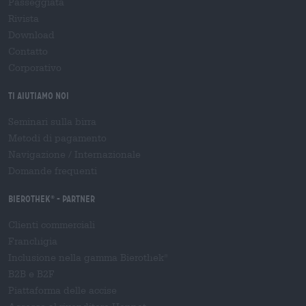
Passeggiata
Rivista
Download
Contatto
Corporativo
Ti aiutiamo noi
Seminari sulla birra
Metodi di pagamento
Navigazione
/
Internazionale
Domande frequenti
Bierothek
- Partner
®
Clienti commerciali
Franchigia
Inclusione nella gamma Bierothek
®
B2B e B2F
Piattaforma delle accise