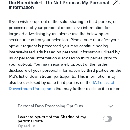
Die Bierothek® -
Do Not Process My Personal
ha una grande varietà di stili diversi da offrire: dalla birra
Information
alla frutta succosa, croccante e acida alla Gueuze leggera
come una piuma, alla forte Dubbel, Tripel e Quadrupel
If you wish to opt-out of the sale, sharing to third parties, or
fino alle potenti e speziate birre da festival, lì puoi trovare
processing of your personal or sensitive information for
di tutto. Ci sono alcuni ingredienti tipici nello spettro,
incluso lo zucchero candito, che conferisce alla birra una
targeted advertising by us, please use the below opt-out
dolcezza simile al caramello e aumenta il contenuto
section to confirm your selection. Please note that after your
alcolico. Anche la buccia d’arancia e le erbe aromatiche
opt-out request is processed you may continue seeing
sono aggiunte popolari che i birrai amano utilizzare al di
interest-based ads based on personal information utilized by
fuori della legge bavarese sulla purezza. Se
la birra belga
us or personal information disclosed to third parties prior to
non fa ancora parte del tuo repertorio, dovresti
your opt-out. You may separately opt-out of the further
assolutamente provarla!
disclosure of your personal information by third parties on the
IAB’s list of downstream participants. This information may
C’è però una cosa da tenere a mente durante la
also be disclosed by us to third parties on the
IAB’s List of
degustazione. Da un lato, la birra belga viene spesso
Downstream Participants
that may further disclose it to other
bevuta un po’ più calda. Ciò è particolarmente vero per le
third parties.
birre più forti. Se si tira fuori dal frigo qualche minuto
prima dell’apertura e si lascia acclimatare, si sviluppa
Personal Data Processing Opt Outs
tutto il suo aroma. Inoltre, la birra ha un sapore migliore
quando la si beve da un calice a bulbo. A questo scopo
I want to opt-out of the Sharing of my
utilizziamo ad esempio il bicchiere a stelo lungo del
personal data.
birrificio Spencer. Il tuo calice lascia spazio sufficiente per
Opted In