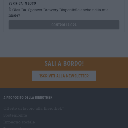
Verifica in loco
È Glas Da Spencer Brewery Disponibile anche nella mia
filiale?
Controlla ora
Sali a bordo!
'Iscriviti alla newsletter'
A proposito della Bierothek
Offerte di lavoro alla Bierothek
®
Sostenibilità
Impegno sociale