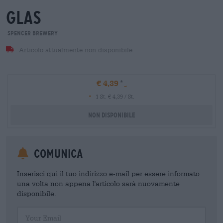
glas
Spencer Brewery
Articolo attualmente non disponibile
€ 4,39
-
1 St. € 4,39 / St.
Non disponibile
Comunica
Inserisci qui il tuo indirizzo e-mail per essere informato
una volta non appena l'articolo sarà nuovamente
disponibile.
Your Email