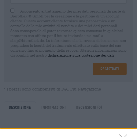
Acconsento al trattamento dei miei dati personali da parte di
Bierothek ® GmbH per la creazione e la gestione di un account
cliente. Questo account cliente fornisce una panoramica e un
controllo delle mie attività di vendita e dei miei dati personali.
Sono consapevole di poter revocare questo consenso in qualsiasi
momento con effetto per il futuro inviando un'e-mail a
shop@bierothek.de. La informiamo che la revoca del consenso non
pregiudica la liceità del trattamento effettuato sulla base del suo
consenso fino al momento della revoca. Ulteriori informazioni sono
disponibili nel nostro
dichiarazione sulla protezione dei dati
Registrati
* I prezzi sono comprensivi di IVA. Più
Navigazione
Descrizione
Informazioni
Recensioni
(0)
La birra belga è una specialità che sta diventando sempre
più apprezzata nel resto del mondo. Il nostro paese vicino