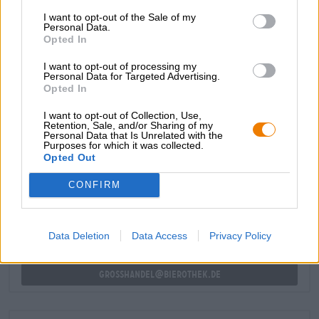
far fuoriuscire la birra ed è anche comodo da tenere in
mano.
I want to opt-out of the Sale of my
Personal Data.
Opted In
Poiché il birrificio cesserà le attività nel 2022, anche il
bicchiere ha il potenziale per diventare un oggetto da
I want to opt-out of processing my
collezione!
Personal Data for Targeted Advertising.
Opted In
I want to opt-out of Collection, Use,
Retention, Sale, and/or Sharing of my
Personal Data that Is Unrelated with the
Purposes for which it was collected.
CONSULENZA GRATUITA SULLA BIRRA
Opted Out
Hai domande su questa birra? Siamo qui per te.
CONFIRM
shop@bierothek.de
commercianti o ristoratori
Data Deletion
Data Access
Privacy Policy
Du willst größere Mengen günstiger einkaufen?
grosshandel@bierothek.de