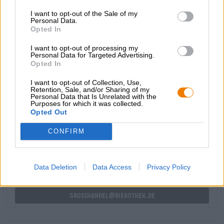
quantità di schiuma ariosa e a pori misti. Un bouquet di
malto leggero, agrumi piccanti e luppolo verde appena
I want to opt-out of the Sale of my
Personal Data.
raccolto riempie l’aria. Il gusto cremoso intrappola il palato
Opted In
con una succosa abbondanza di frutti tropicali e agrumi.
Seguono miele, erbe aromatiche, resina di pino e
I want to opt-out of processing my
un’amarezza adeguata.
Personal Data for Targeted Advertising.
Opted In
I want to opt-out of Collection, Use,
Retention, Sale, and/or Sharing of my
Personal Data that Is Unrelated with the
Purposes for which it was collected.
Opted Out
CONSULENZA GRATUITA SULLA BIRRA
Hai domande su questa birra? Siamo qui per te.
CONFIRM
shop@bierothek.de
Data Deletion
Data Access
Privacy Policy
commercianti o ristoratori
Du willst größere Mengen günstiger einkaufen?
grosshandel@bierothek.de