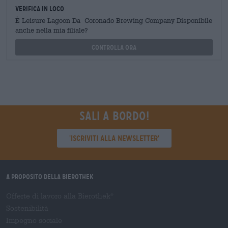
Verifica in loco
È Leisure Lagoon Da Coronado Brewing Company Disponibile
anche nella mia filiale?
Controlla ora
Sali a bordo!
'Iscriviti alla newsletter'
A proposito della Bierothek
Offerte di lavoro alla Bierothek
®
Sostenibilità
Impegno sociale