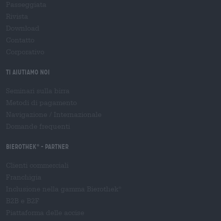
Passeggiata
Rivista
Download
Contatto
Corporativo
Ti aiutiamo noi
Seminari sulla birra
Metodi di pagamento
Navigazione
/
Internazionale
Domande frequenti
Bierothek
- Partner
®
Clienti commerciali
Franchigia
Inclusione nella gamma Bierothek
®
B2B e B2F
Piattaforma delle accise