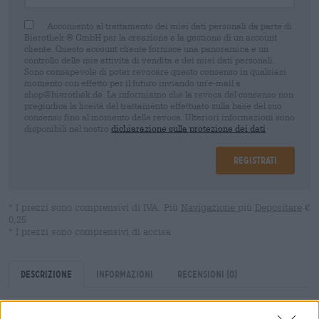
Acconsento al trattamento dei miei dati personali da parte di
Bierothek ® GmbH per la creazione e la gestione di un account
cliente. Questo account cliente fornisce una panoramica e un
controllo delle mie attività di vendita e dei miei dati personali.
Sono consapevole di poter revocare questo consenso in qualsiasi
momento con effetto per il futuro inviando un'e-mail a
shop@bierothek.de. La informiamo che la revoca del consenso non
pregiudica la liceità del trattamento effettuato sulla base del suo
consenso fino al momento della revoca. Ulteriori informazioni sono
disponibili nel nostro
dichiarazione sulla protezione dei dati
Registrati
* I prezzi sono comprensivi di IVA. Più
Navigazione
più
Depositare
€
0,25
* I prezzi sono comprensivi di accisa
Descrizione
Informazioni
Recensioni
(0)