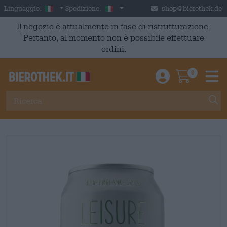
Skip to main content
Italian
Italia
Linguaggio:
Spedizione:
shop@bierothek.de
Il negozio è attualmente in fase di ristrutturazione.
Pertanto, al momento non è possibile effettuare
ordini.
0
Einloggen / An
Warenkor
M