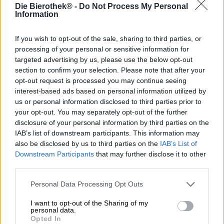
Die Bierothek® -
Do Not Process My Personal
Stile della birra: Hazy Pale Ale
Information
Poiché le possibilità per trascorrere il tempo libero sono
If you wish to opt-out of the sale, sharing to third parties, or
quasi infinite, il birrificio Coronado ha un suggerimento: il
processing of your personal or sensitive information for
vostro pomeriggio perfetto è galleggiare su un materasso
targeted advertising by us, please use the below opt-out
ad aria nel mare poco profondo con una birra ghiacciata in
section to confirm your selection. Please note that after your
mano e il sole che splende sulla vostra pancia. Non
opt-out request is processed you may continue seeing
importa su quale veicolo gonfiabile ti siedi. Cigno rosa,
ciambella con confettini, trancio di pizza, materasso
interest-based ads based on personal information utilized by
classico, isola con palma e portabicchieri, hot dog o
us or personal information disclosed to third parties prior to
bassotto: a te la scelta! Ciò che è comunque molto più
your opt-out. You may separately opt-out of the further
importante è scegliere la bevanda giusta.
disclosure of your personal information by third parties on the
IAB’s list of downstream participants. This information may
Il birrificio suggerisce Leisure Lagoon. Questa morbida
also be disclosed by us to third parties on the
IAB’s List of
Hazy Pale Ale combina il meglio della West Coast con le
Downstream Participants
that may further disclose it to other
qualità di una East Coast IPA ed è caratterizzata dal suo
third parties.
gusto meravigliosamente succoso. La bella torbidità
nell’aspetto è dovuta all’utilizzo del lievito inglese.
Personal Data Processing Opt Outs
La lattina con il motivo a onde dorate contiene una birra
I want to opt-out of the Sharing of my
più o meno dello stesso colore. Il ricco giallo della grana è
personal data.
naturalmente torbido ed è coronato da una buona
Opted In