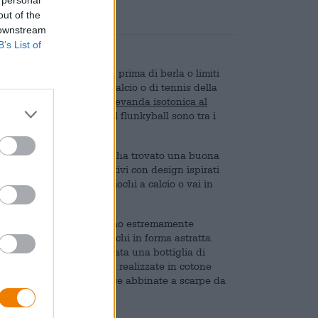
 personal
out of the
 downstream
B’s List of
o se fai un po’ di sport prima di berla o limiti
sca durante la partita di calcio o di tennis della
niente di meglio di una
bevanda isotonica al
d’orzo: il beer pong e il flunkyball sono tra i
siano numerosi altri.
a, il marchio Bavarian Caps ha trovato una buona
offre anche calzini sportivi con design ispirati
vanda preferita mentre giochi a calcio o vai in
portivi “Bayerisch Hell” sono estremamente
e e adorna i calzini bianchi in forma astratta.
a, sull’etichetta è decorata una bottiglia di
Le calze sono per lo più realizzate in cotone
 particolarmente belle se abbinate a scarpe da