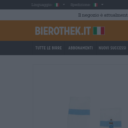
Skip to main content
Italian
Italia
Linguaggio:
Spedizione:
Il negozio è attualment
Tutte le birre
Abbonamenti
Nuovi successi