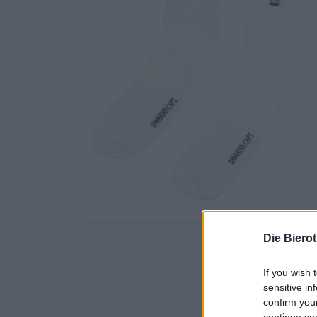
Die Biero
If you wish 
sensitive in
confirm you