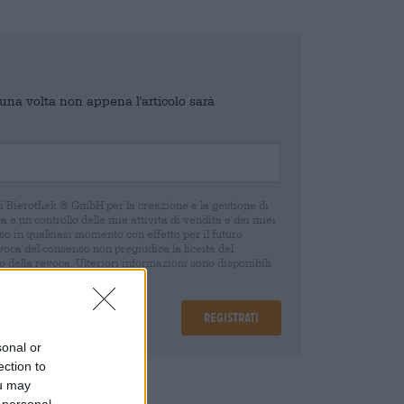
o una volta non appena l'articolo sarà
di Bierothek ® GmbH per la creazione e la gestione di
 e un controllo delle mie attività di vendita e dei miei
o in qualsiasi momento con effetto per il futuro
oca del consenso non pregiudica la liceità del
 della revoca. Ulteriori informazioni sono disponibili
Registrati
sonal or
ection to
ou may