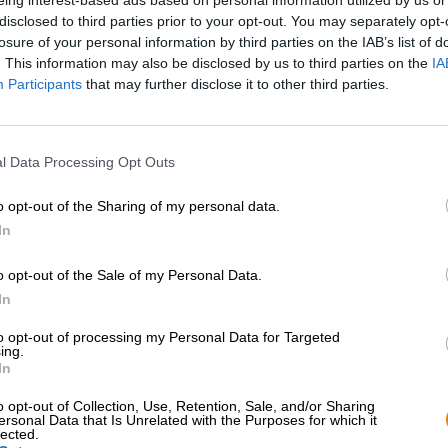
eing interest-based ads based on personal information utilized by us or
disclosed to third parties prior to your opt-out. You may separately opt-
Descrizione
Informazioni
Recensioni
(0)
losure of your personal information by third parties on the IAB’s list of
. This information may also be disclosed by us to third parties on the
IA
Participants
that may further disclose it to other third parties.
Lo sport e la birra sono una vera squadra da sogno, almen
la tua attività alla visione della pubblicità. Una birra fre
domenica è un must assoluto e dopo il jogging non c’è 
l Data Processing Opt Outs
grano
. Esistono anche sport che ruotano attorno al succo 
giochi di bevute più conosciuti, e siamo sicuri che ce ne 
o opt-out of the Sharing of my personal data.
Per tutti coloro che vogliono unire attività fisica e birr
In
soluzione: oltre agli
eleganti berretti,
l’azienda bavarese 
alla birra. Ciò significa che puoi portare con te la tua be
o opt-out of the Sale of my Personal Data.
bicicletta.
In
Simili al loro equivalente per la birra, anche i calzini s
popolari. La luce è una delle preferite della birra bavares
to opt-out of processing my Personal Data for Targeted
ing.
Su una striscia blu come il cielo in una luminosa domenic
In
birra marrone ricamata con un motivo a quadri bavarese. 
(miscelato con 17% poliammide e 3% elastan) e sembrano
o opt-out of Collection, Use, Retention, Sale, and/or Sharing
ginnastica o scarpe da ginnastica.
ersonal Data that Is Unrelated with the Purposes for which it
lected.