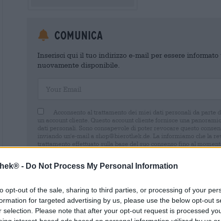
Comunica
Inserisci qui il tuo indirizzo e-mail per essere informat
nuovamente disponibile.
Your Email
Acconsento al trattamento dei miei dati personali da parte 
un account cliente. Questo account cliente fornisce una panoramica
dati personali. Sono consapevole di poter revocare questo consens
inviando un'e-mail a shop@bierothek.de. La informiamo che la rev
trattamento effettuato sulla base del suo consenso fino al momento
nel nostro
dichiarazione sulla protezione dei dati
thek® -
Do Not Process My Personal Information
to opt-out of the sale, sharing to third parties, or processing of your per
formation for targeted advertising by us, please use the below opt-out s
* I prezzi sono comprensivi di IVA. Più
Navigazione
r selection. Please note that after your opt-out request is processed y