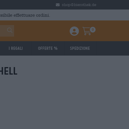
shop@bierothek.de
ibile effettuare ordini.
0
Einloggen / Anmelden
Warenkorb
I regali
Offerte %
Spedizione
hell