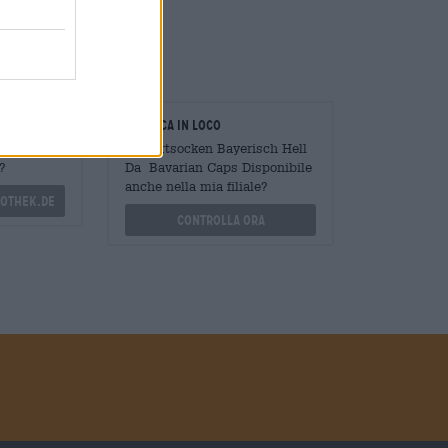
oratori
Verifica in loco
Mengen
È Sportsocken Bayerisch Hell
?
Da Bavarian Caps Disponibile
anche nella mia filiale?
othek.de
Controlla ora