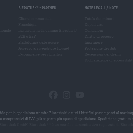
Bierothek
- Partner
Note legali / Note
®
Clienti commerciali
Tutela dei minori
Franchigia
Depositare
zionale
Inclusione nella gamma Bierothek
Condizioni
®
B2B e B2F
Diritto di recesso
Piattaforma delle accise
Imprimere
Accesso al rivenditore Hopnet
Protezione dei dati
E-commerce per i birrifici
Recensioni dei clienti
Dichiarazione di accessibilit
ido per la spedizione tramite Bierothek
e tutti i birrifici partecipanti al marke
®
ono comprensivi di IVA più caparra più spese di spedizione. Spedizione gratuita 
 Bierothek GmbH. Bierothek
è un
marchio denominativo registrato di Bierothek
®
®