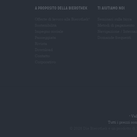
A proposito della Bierothek
Ti aiutiamo noi
Offerte di lavoro alla Bierothek
Seminari sulla birra
®
Sostenibilità
Metodi di pagamento
Impegno sociale
Navigazione
/
Interna
Passeggiata
Domande frequenti
Rivista
Download
Contatto
Corporativo
Val
*
Tutti i prezzi s
© 2026 Die Bierothek
è un prodotto di