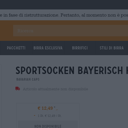
e in fase di ristrutturazione. Pertanto, al momento non è poss
Pacchetti
Birra Esclusiva
Birrifici
Stili di birra
sportsocken bayerisch 
Bavarian Caps
Articolo attualmente non disponibile
€ 12,49
-
1 St. € 12,49 / St.
Non disponibile