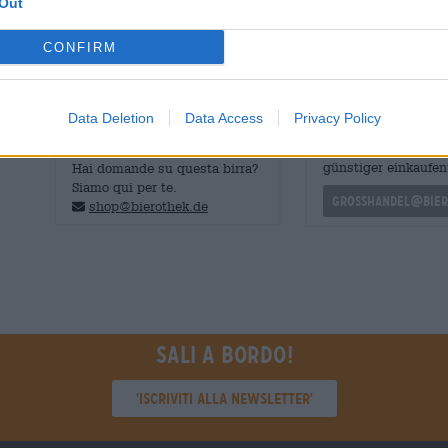
Out
Le calze si adattano alle taglie di scarpe dalla 41 alla 46.
CONFIRM
Data Deletion
Data Access
Privacy Policy
CONSULENZA GRATUITA SULLA
commercianti o rist
BIRRA
Du willst größere 
günstiger einkaufen
Hai domande su questa birra?
Siamo qui per te.
grosshandel@bier
shop@bierothek.de
Sali a bordo!
'Iscriviti alla newsletter'