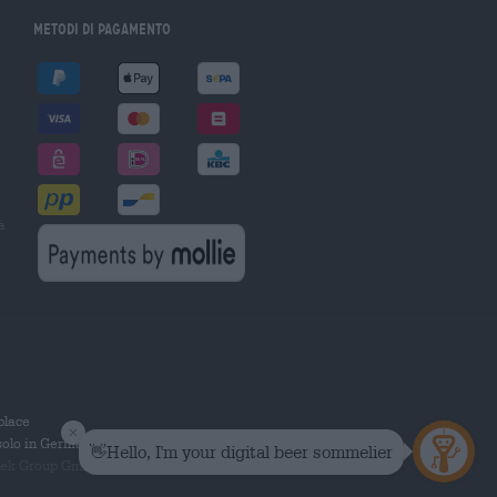
Metodi di pagamento
à
tplace
solo in Germania.
 Group GmbH. Tutti i diritti riservati.