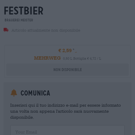
festbier
Brauerei Meister
Articolo attualmente non disponibile
€ 2,59
MEHRWEG
0,50 L Bottiglia € 4,72 / L
Non disponibile
Comunica
Inserisci qui il tuo indirizzo e-mail per essere informato
una volta non appena l'articolo sarà nuovamente
disponibile.
Your Email