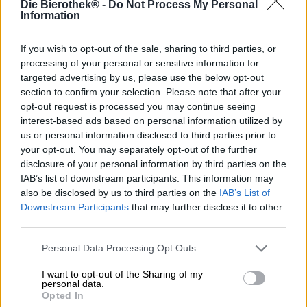
Die Bierothek® -
Do Not Process My Personal
L’idilliaca Trubachtal si trova alle porte della Svizzera
Information
francone. Piccoli paesi con case medievali a graticcio
punteggiano il paesaggio, boschi, prati e campi si
alternano in armoniosa armonia con i villaggi. Fiumi e
If you wish to opt-out of the sale, sharing to third parties, or
ruscelli cristallini serpeggiano attraverso il paese e, oltre
processing of your personal or sensitive information for
all’acqua ghiacciata, trasportano anche trote e gli ormai
targeted advertising by us, please use the below opt-out
rari gamberi. La bellissima zona è ideale per escursioni a
section to confirm your selection. Please note that after your
piedi, in bicicletta, in canoa e passeggiate e dopo
opt-out request is processed you may continue seeing
l’esercizio fisico potrete rinfrescarvi con birra abbondante
interest-based ads based on personal information utilized by
e spuntini abbondanti nelle locande di innumerevoli
us or personal information disclosed to third parties prior to
birrifici.
your opt-out. You may separately opt-out of the further
disclosure of your personal information by third parties on the
Anche la birreria Meister fa parte del panorama culinario
IAB’s list of downstream participants. This information may
della Trubachtal. L’azienda a conduzione familiare di
also be disclosed by us to third parties on the
IAB’s List of
Pretzfeld produce birra della Franconia già dalla quinta
Downstream Participants
that may further disclose it to other
generazione e vanta oltre 150 anni di storia della
third parties.
produzione della birra. La piccola ma raffinata selezione
comprende i classici della produzione bavarese con birra
Personal Data Processing Opt Outs
intera, Zwickl e Hellem e offre una sorpresa speciale per
Natale.
I want to opt-out of the Sharing of my
personal data.
La festa della birra del birrificio è conosciuta in tutta la
Opted In
regione ed è molto ambita in autunno. Quando è finito in