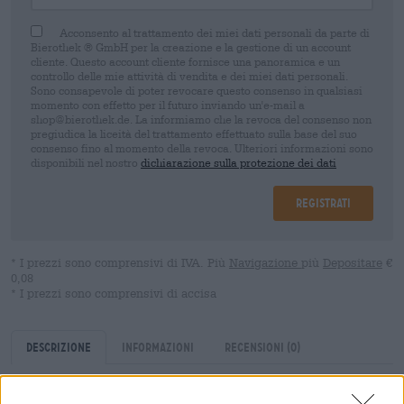
Acconsento al trattamento dei miei dati personali da parte di
Bierothek ® GmbH per la creazione e la gestione di un account
cliente. Questo account cliente fornisce una panoramica e un
controllo delle mie attività di vendita e dei miei dati personali.
Sono consapevole di poter revocare questo consenso in qualsiasi
momento con effetto per il futuro inviando un'e-mail a
shop@bierothek.de. La informiamo che la revoca del consenso non
pregiudica la liceità del trattamento effettuato sulla base del suo
consenso fino al momento della revoca. Ulteriori informazioni sono
disponibili nel nostro
dichiarazione sulla protezione dei dati
Registrati
* I prezzi sono comprensivi di IVA. Più
Navigazione
più
Depositare
€
0,08
* I prezzi sono comprensivi di accisa
Descrizione
Informazioni
Recensioni
(0)