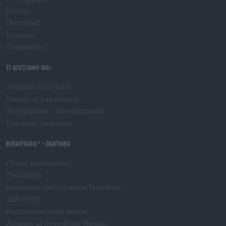
Rivista
Download
Contatto
Corporativo
Ti aiutiamo noi
Seminari sulla birra
Metodi di pagamento
Navigazione
/
Internazionale
Domande frequenti
Bierothek
- Partner
®
Clienti commerciali
Franchigia
Inclusione nella gamma Bierothek
®
B2B e B2F
Piattaforma delle accise
Accesso al rivenditore Hopnet