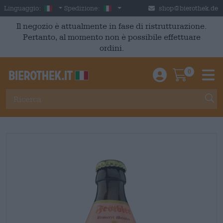
Skip to main content
Italian
Italia
Linguaggio:
Spedizione:
shop@bierothek.de
Il negozio è attualmente in fase di ristrutturazione.
Pertanto, al momento non è possibile effettuare
ordini.
0
Einloggen / An
Warenkor
M