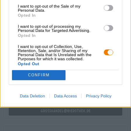
tempo per l’Avvento, va a ruba. Se si crede alle
I want to opt-out of the Sale of my
informazioni del birrificio, la birra speciale è spesso
Personal Data.
Opted In
completamente esaurita nei giorni tra Natale e
Capodanno. Quindi, se vuoi goderti questa birra festosa,
I want to opt-out of processing my
dovresti prenderla velocemente!
Personal Data for Targeted Advertising.
Opted In
I want to opt-out of Collection, Use,
Retention, Sale, and/or Sharing of my
Personal Data that Is Unrelated with the
Purposes for which it was collected.
CONSULENZA GRATUITA SULLA BIRRA
Opted Out
Hai domande su questa birra? Siamo qui per te.
shop@bierothek.de
CONFIRM
commercianti o ristoratori
Data Deletion
Data Access
Privacy Policy
Du willst größere Mengen günstiger einkaufen?
grosshandel@bierothek.de