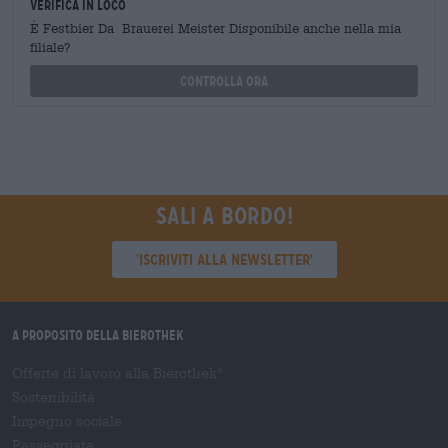
Verifica in loco
È Festbier Da Brauerei Meister Disponibile anche nella mia
filiale?
Controlla ora
Sali a bordo!
'Iscriviti alla newsletter'
A proposito della Bierothek
Offerte di lavoro alla Bierothek
®
Sostenibilità
Impegno sociale
Passeggiata