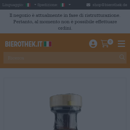
Skip to main content
Italian
Italia
Linguaggio:
Spedizione:
shop@bierothek.de
Il negozio è attualmente in fase di ristrutturazione.
Pertanto, al momento non è possibile effettuare
ordini.
0
Einloggen / An
Warenkor
M