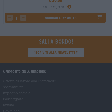
€ 20,59
-
1 St. - € 20,59 / St.
Aggiungi al carrello
decrease quantity
increase quantity
Sali a bordo!
'Iscriviti alla newsletter'
A proposito della Bierothek
Offerte di lavoro alla Bierothek
®
Sostenibilità
Impegno sociale
Passeggiata
Rivista
Download