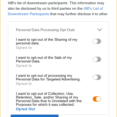
IAB’s list of downstream participants. This information may
also be disclosed by us to third parties on the
IAB’s List of
Downstream Participants
that may further disclose it to other
third parties.
Personal Data Processing Opt Outs
CONSULENZA GRATUITA SULLA BIRRA
Hai domande su questa birra? Siamo qui per te.
I want to opt-out of the Sharing of my
shop@bierothek.de
personal data.
Opted In
I want to opt-out of the Sale of my
commercianti o ristoratori
Personal Data.
Opted In
Du willst größere Mengen günstiger einkaufen?
grosshandel@bierothek.de
I want to opt-out of processing my
Personal Data for Targeted Advertising.
Opted In
I want to opt-out of Collection, Use,
Verifica in loco
Retention, Sale, and/or Sharing of my
È Bio Hopfen Gin Da Vulkan Disponibile anche nella mia
Personal Data that Is Unrelated with the
Purposes for which it was collected.
filiale?
Opted Out
Controlla ora