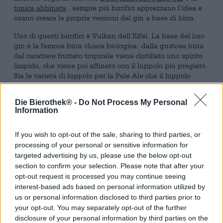
tonica abbinata
, sempre più birrifici apprezzano l’idea e
osano creare le proprie versioni del gin a base di birra.
Uno di questi birrifici è Vulkan dell’Eifel. La base del loro
gin è la famosa birra chiara biologica: dalla gustosa birra
dal carattere fruttato tropicale viene distillato uno spirito
limpido, che viene poi affinato con il luppolo più pregiato.
Sia le varietà di luppolo per la Pale Ale che il luppolo
Cascade nel gin provengono da agricoltura biologica e
sono della migliore qualità biologica. Evocano nella
Die Bierothek® -
Do Not Process My Personal
grappa una ricchezza di note di frutta esotica e
Information
completano idealmente l’aroma tradizionale con ginepro e
altre erbe. Il distillato porta nel bicchiere una potente
If you wish to opt-out of the sale, sharing to third parties, or
gradazione alcolica del 44% ed è la scelta giusta per
momenti speciali.
processing of your personal or sensitive information for
targeted advertising by us, please use the below opt-out
Grazie al suo aroma fresco, erbaceo e fruttato, il gin è un
section to confirm your selection. Please note that after your
ottimo aperitivo per menù leggeri e mediterranei. Tutti i
opt-out request is processed you may continue seeing
tipi di formaggio, ma anche pesce e frutti di mare, si
interest-based ads based on personal information utilized by
sposano meravigliosamente con il gin e si abbinano
us or personal information disclosed to third parties prior to
armoniosamente. Ne gustiamo anche un bicchiere o due
your opt-out. You may separately opt-out of the further
come dessert adatto allo stomaco dopo un pasto pesante
disclosure of your personal information by third parties on the
e abbondante.