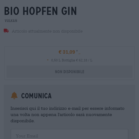
bio hopfen gin
Vulkan
Articolo attualmente non disponibile
€ 31,09
-
0,50 L Bottiglia € 62,18 / L
Non disponibile
Comunica
Inserisci qui il tuo indirizzo e-mail per essere informato
una volta non appena l'articolo sarà nuovamente
disponibile.
Your Email