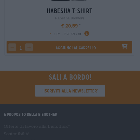
Habesha T-Shirt
Habesha Brewery
€ 20,59
-
1 St. - € 20,59 / St.
Aggiungi al carrello
decrease quantity
increase quantity
Sali a bordo!
'Iscriviti alla newsletter'
A proposito della Bierothek
Offerte di lavoro alla Bierothek
®
Sostenibilità