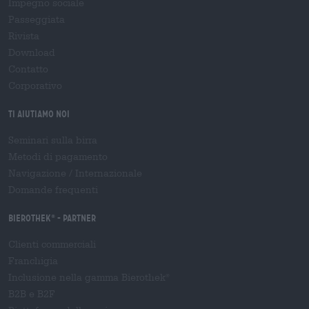
Impegno sociale
Passeggiata
Rivista
Download
Contatto
Corporativo
Ti aiutiamo noi
Seminari sulla birra
Metodi di pagamento
Navigazione
/
Internazionale
Domande frequenti
Bierothek
- Partner
®
Clienti commerciali
Franchigia
Inclusione nella gamma Bierothek
®
B2B e B2F