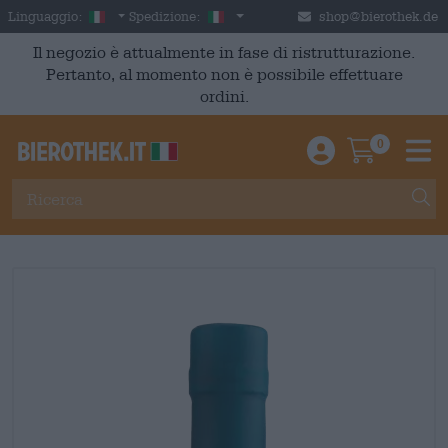
Skip to main content
Italian
Italia
Linguaggio:
Spedizione:
shop@bierothek.de
Il negozio è attualmente in fase di ristrutturazione.
Pertanto, al momento non è possibile effettuare
ordini.
0
Einloggen / An
Warenkor
M