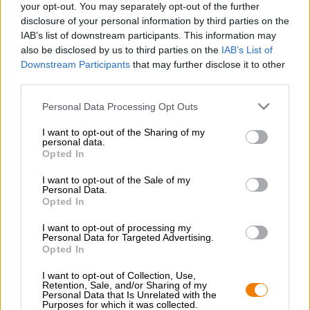
una forte nota affumicata.
your opt-out. You may separately opt-out of the further
disclosure of your personal information by third parties on the
Il whisky di Vulkan è il regalo perfetto per tutti gli amanti
IAB’s list of downstream participants. This information may
della birra che amano avere di tanto in tanto qualcosa di
also be disclosed by us to third parties on the
IAB’s List of
più forte nel bicchiere.
Downstream Participants
that may further disclose it to other
third parties.
Personal Data Processing Opt Outs
I want to opt-out of the Sharing of my
CONSULENZA GRATUITA SULLA BIRRA
personal data.
Hai domande su questa birra? Siamo qui per te.
Opted In
shop@bierothek.de
I want to opt-out of the Sale of my
Personal Data.
Opted In
commercianti o ristoratori
I want to opt-out of processing my
Du willst größere Mengen günstiger einkaufen?
Personal Data for Targeted Advertising.
Opted In
grosshandel@bierothek.de
I want to opt-out of Collection, Use,
Retention, Sale, and/or Sharing of my
Personal Data that Is Unrelated with the
Verifica in loco
Purposes for which it was collected.